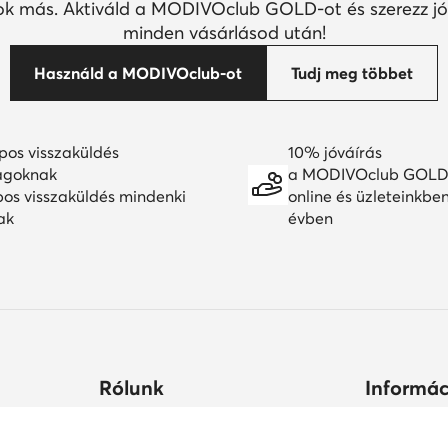
k más. Aktiváld a MODIVOclub GOLD-ot és szerezz jó
minden vásárlásod után!
Használd a MODIVOclub-ot
Tudj meg többet
pos visszaküldés
10% jóváírás
agoknak
a MODIVOclub GOLD
pos visszaküldés mindenki
online és üzleteinkbe
ak
évben
Rólunk
Informác
ltségek
Céginformációk
Hogyan vás