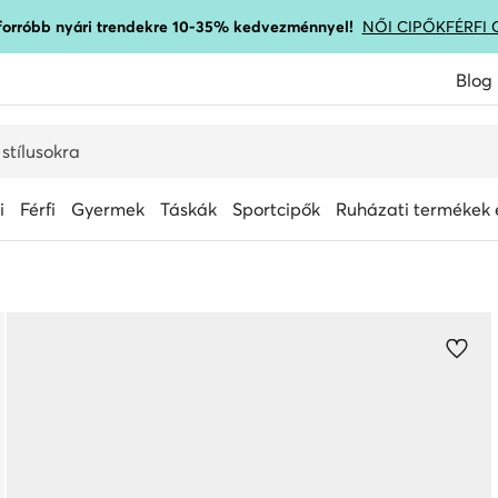
gforróbb nyári trendekre 10-35% kedvezménnyel!
NŐI CIPŐK
FÉRFI 
Blog
i
Férfi
Gyermek
Táskák
Sportcipők
Ruházati termékek é