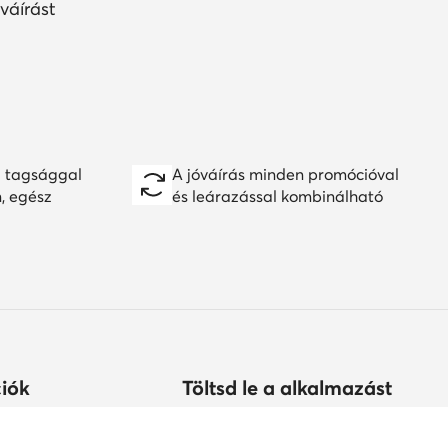
váírást
 tagsággal
A jóváírás minden promócióval
n, egész
és leárazással kombinálható
iók
Töltsd le a alkalmazást
árolhatok?