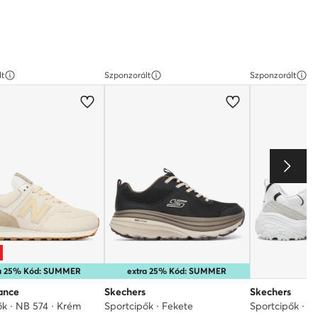
lt
Szponzorált
Szponzorált
ra 25% Kód: SUMMER
extra 25% Kód: SUMMER
ance
Skechers
Skechers
ők · NB 574 · Krém
Sportcipők · Fekete
Sportcipők · F