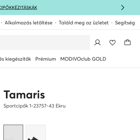
CIPŐK
KÉZITÁSKÁK
Alkalmazás letöltése
Találd meg az üzletet
Segítség
s kiegészítők
Prémium
MODIVOclub GOLD
Tamaris
Sportcipők 1-23757-43 Ekru