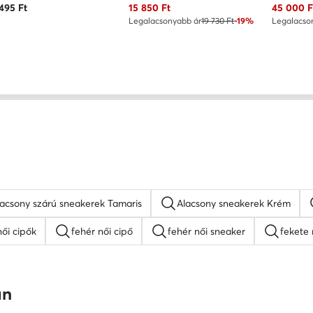
Aktuális ár
Aktuális 
 495
Ft
15 850
Ft
45 000
F
Legalacsonyabb ár
19 730 Ft
-19%
Legalacso
lacsony szárú sneakerek Tamaris
Alacsony sneakerek Krém
ői cipők
fehér női cipő
fehér női sneaker
fekete 
Nine West női cipők
platform szandálok
női lapos ta
an