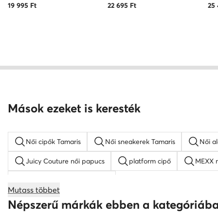
19 995
Ft
22 695
Ft
25
Mások ezeket is keresték
Női cipők Tamaris
Női sneakerek Tamaris
Női a
Juicy Couture női papucs
platform cipő
MEXX n
KARL LAGERFELD női cipő
Mutass többet
női éksarkú szandálok
női magasszárú tornacipők
Népszerű márkák ebben a kategóriáb