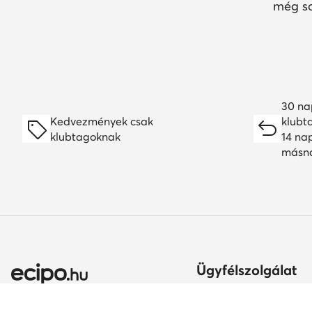
még so
30 na
Kedvezmények csak
klubt
klubtagoknak
14 na
másn
Ügyfélszolgálat
Szállítási módok és kö