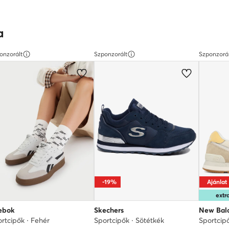
a
onzorált
Szponzorált
Szponzorá
-19%
Ajánlat
ext
ebok
Skechers
New Bal
rtcipők · Fehér
Sportcipők · Sötétkék
Sportcip