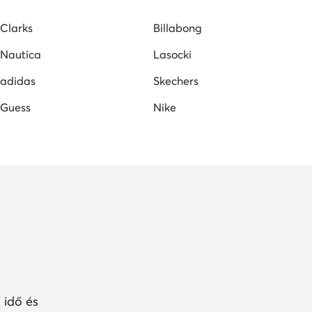
pők
Vans női tornacipők
Clarks
Billabong
Nautica
Lasocki
adidas
Skechers
Guess
Nike
 idő és