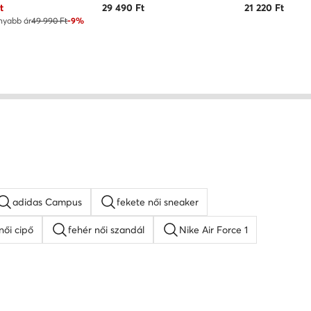
ár
t
29 490
Ft
21 220
Ft
nyabb ár
49 990 Ft
-9%
adidas Campus
fekete női sneaker
női cipő
fehér női szandál
Nike Air Force 1
lpú szandálok
Guess női cipő
Lacoste női cipő