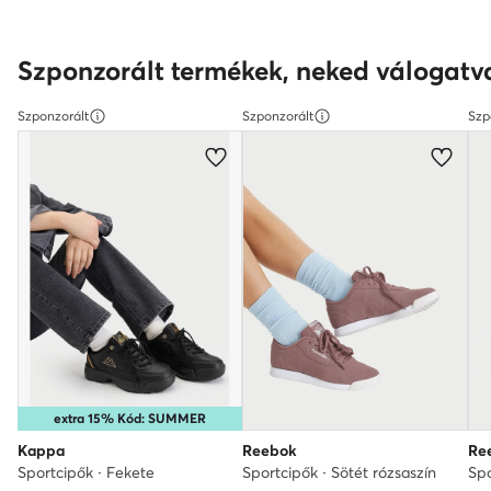
Szponzorált termékek, neked válogatv
Szponzorált
Szponzorált
Szp
extra 15% Kód: SUMMER
Kappa
Reebok
Re
Sportcipők · Fekete
Sportcipők · Sötét rózsaszín
Spo