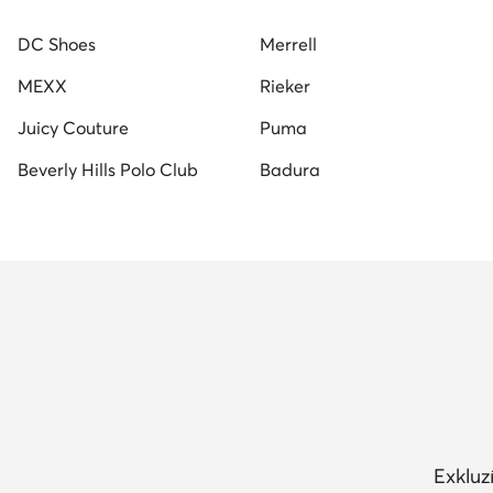
Nine West női szandál
Reebok női cipő
fekete 
DC Shoes
Merrell
MEXX
Rieker
Juicy Couture
Puma
Beverly Hills Polo Club
Badura
Exkluz