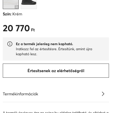
Szín:
Krém
20 770
20 770 Ft
Ft
Ez a termék jelenleg nem kapható.
Iratkozz fel az értesítésre. Értesítünk, amint újra
kapható lesz.
Értesítsenek az elérhetőségről
Termékinformációk
A termék érvényes ára az ecipo.hu oldalon található, és eltérhet a