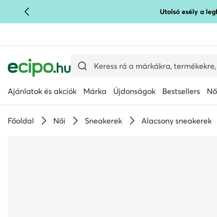
Utolsó esély a le
UGRÁS A FŐ TARTALOMRA
UGRÁS A KERESÉSHEZ
Ajánlatok és akciók
Márka
Újdonságok
Bestsellers
Nő
Főoldal
Női
Sneakerek
Alacsony sneakerek