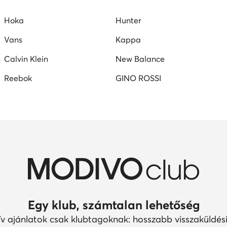
mokaszin női
G-Star RAW női cipők
Juicy Couture női ci
Hoka
Hunter
Vans
Kappa
Calvin Klein
New Balance
Reebok
GINO ROSSI
Egy klub, számtalan lehetőség
ív ajánlatok csak klubtagoknak: hosszabb visszaküldési