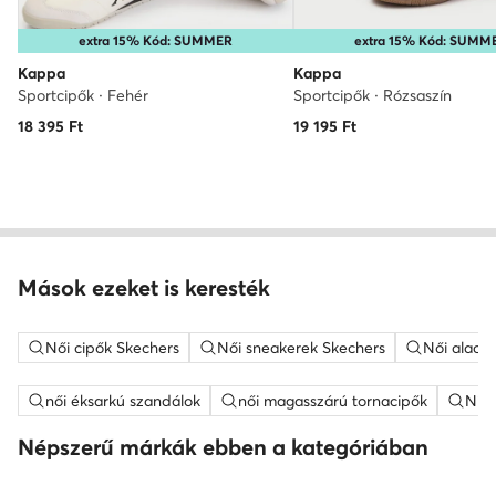
extra 15% Kód: SUMMER
extra 15% Kód: SUMM
Kappa
Kappa
Sportcipők · Fehér
Sportcipők · Rózsaszín
18 395
Ft
19 195
Ft
Mások ezeket is keresték
Női cipők Skechers
Női sneakerek Skechers
Női alacs
női éksarkú szandálok
női magasszárú tornacipők
Nine
Népszerű márkák ebben a kategóriában