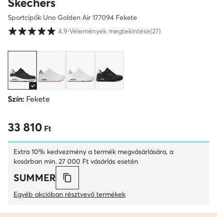
Skechers
Sportcipők Uno Golden Air 177094 Fekete
Vásárlói értékelések 1-5 skálán
4.9
⋅
Vélemények megtekintése
(27)
Szín:
Fekete
33 810
33 810 Ft
Ft
Extra 10% kedvezmény a termék megvásárlására, a
kosárban min. 27 000 Ft vásárlás esetén
SUMMER
Egyéb akcióban résztvevő termékek