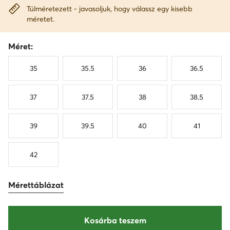
Túlméretezett - javasoljuk, hogy válassz egy kisebb
méretet.
Méret:
35
35.5
36
36.5
37
37.5
38
38.5
39
39.5
40
41
42
Mérettáblázat
Kosárba teszem