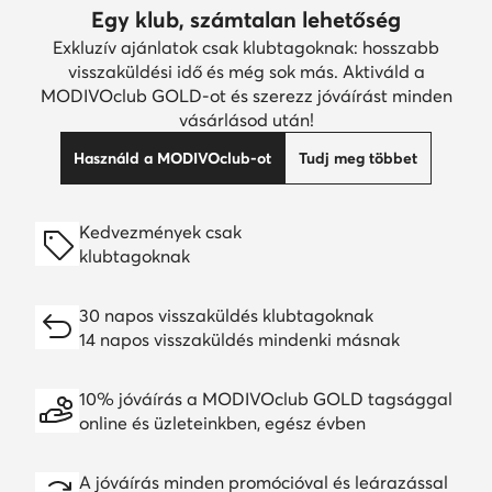
Egy klub, számtalan lehetőség
Exkluzív ajánlatok csak klubtagoknak: hosszabb
visszaküldési idő és még sok más. Aktiváld a
MODIVOclub GOLD-ot és szerezz jóváírást minden
vásárlásod után!
Használd a MODIVOclub-ot
Tudj meg többet
Kedvezmények csak
klubtagoknak
30 napos visszaküldés klubtagoknak
14 napos visszaküldés mindenki másnak
10% jóváírás a MODIVOclub GOLD tagsággal
online és üzleteinkben, egész évben
A jóváírás minden promócióval és leárazással