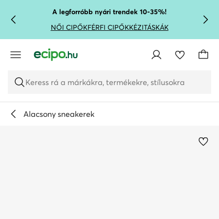
UGRÁS A FŐ TARTALOMRA
UGRÁS A KERESÉSHEZ
A legforróbb nyári trendek 10-35%!
NŐI CIPŐK
FÉRFI CIPŐK
KÉZITÁSKÁK
Keress rá a márkákra, termékekre, stílusokra
Alacsony sneakerek