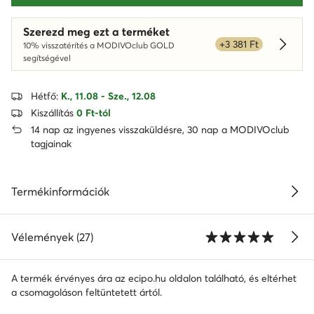
Szerezd meg ezt a terméket
+3 381 Ft
10% visszatérítés a MODIVOclub GOLD
Dowied
segítségével
Hétfő:
K., 11.08 - Sze., 12.08
Kiszállítás
0 Ft-tól
14 nap az ingyenes visszaküldésre, 30 nap a MODIVOclub
tagjainak
Termékinformációk
Vélemények (27)
A termék érvényes ára az ecipo.hu oldalon található, és eltérhet
a csomagoláson feltüntetett ártól.