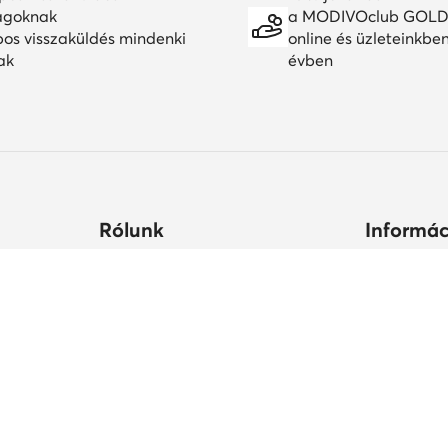
agoknak
a MODIVOclub GOLD
pos visszaküldés mindenki
online és üzleteinkbe
ak
évben
Rólunk
Informác
ltségek
Céginformációk
Hogyan vás
állási
MODIVO Csoport
Cipőápolá
Karrier a MODIVO Csoportnál
Termékbiz
ek ideje
Blog
MODIVO Advertising Services