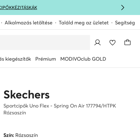
CIPŐK
KÉZITÁSKÁK
Alkalmazás letöltése
Találd meg az üzletet
Segítség
s kiegészítők
Prémium
MODIVOclub GOLD
Skechers
Sportcipők Uno Flex - Spring On Air 177794/HTPK
Rózsaszín
Szín:
Rózsaszín