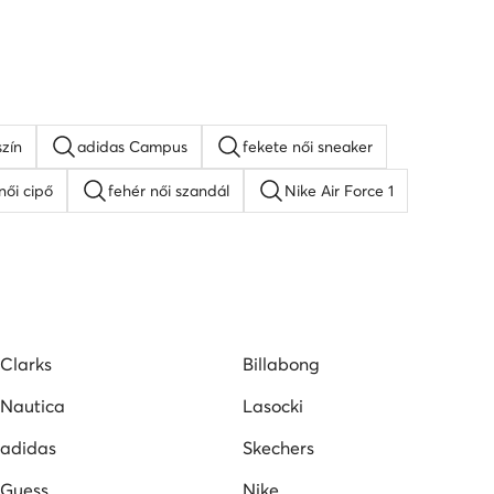
zín
adidas Campus
fekete női sneaker
női cipő
fehér női szandál
Nike Air Force 1
lpú szandálok
Guess női cipő
Lacoste női cipő
pők
Vans női tornacipők
Clarks
Billabong
Nautica
Lasocki
adidas
Skechers
Guess
Nike