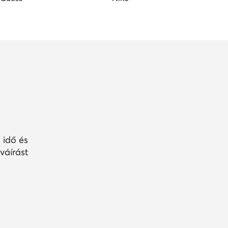
 idő és
váírást