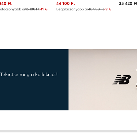
uális ár
Aktuális ár
240
Ft
44 100
Ft
35 420
F
alacsonyabb ár
16 180 Ft
-11%
Legalacsonyabb ár
48 990 Ft
-9%
ekintse meg a kollekciót!