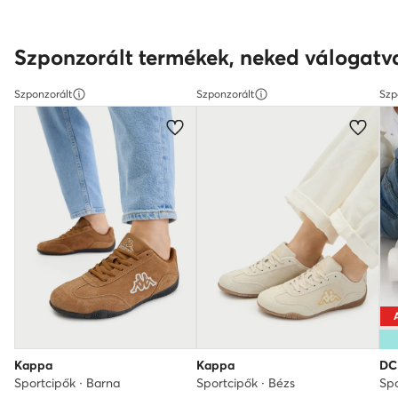
Szponzorált termékek, neked válogatv
Szponzorált
Szponzorált
Szp
Kappa
Kappa
DC
Sportcipők · Barna
Sportcipők · Bézs
Spo