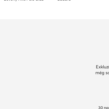
Exkluz
még so
30 na