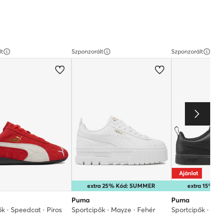
lt
Szponzorált
Szponzorált
Ajánlat
extra 25% Kód: SUMMER
extra 15%
Puma
Puma
k · Speedcat · Piros
Sportcipők · Mayze · Fehér
Sportcipők · F