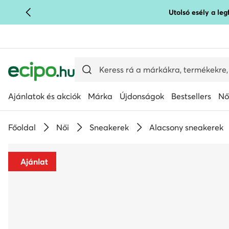
Utolsó esély a le
UGRÁS A FŐ TARTALOMRA
UGRÁS A KERESÉSHEZ
Ajánlatok és akciók
Márka
Újdonságok
Bestsellers
Nő
Főoldal
Női
Sneakerek
Alacsony sneakerek
Ajánlat