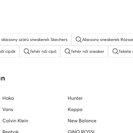
 alacsony szárú sneakerek Skechers
Alacsony sneakerek Rózsas
ői cipők
fehér női cipő
fehér női sneaker
fekete 
Nine West női cipők
platform szandálok
női lapos ta
an
mokaszin női
G-Star RAW női cipők
Juicy Couture női ci
Hoka
Hunter
Vans
Kappa
Calvin Klein
New Balance
Reebok
GINO ROSSI