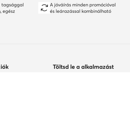
 tagsággal
A jóváírás minden promócióval
n, egész
és leárazással kombinálható
iók
Töltsd le a alkalmazást
árolhatok?
s
tonság