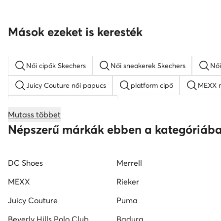
Mások ezeket is keresték
Női cipők Skechers
Női sneakerek Skechers
Női
Juicy Couture női papucs
platform cipő
MEXX n
KARL LAGERFELD női cipő
Mutass többet
női éksarkú szandálok
női magasszárú tornacipők
Népszerű márkák ebben a kategóriáb
Nine West női szandál
Reebok női cipő
fekete 
DC Shoes
Merrell
MEXX
Rieker
Juicy Couture
Puma
Beverly Hills Polo Club
Badura