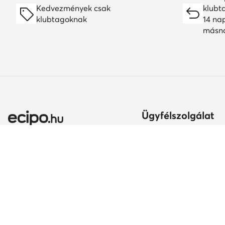
Kedvezmények csak
klubt
klubtagoknak
14 na
másn
Ügyfélszolgálat
Szállítási módok és kö
Itt gyakorolhatod az el
jogodat
Ország módosítása:
A rendelés teljesítésén
Magyarország (HU)
Fizetési módok