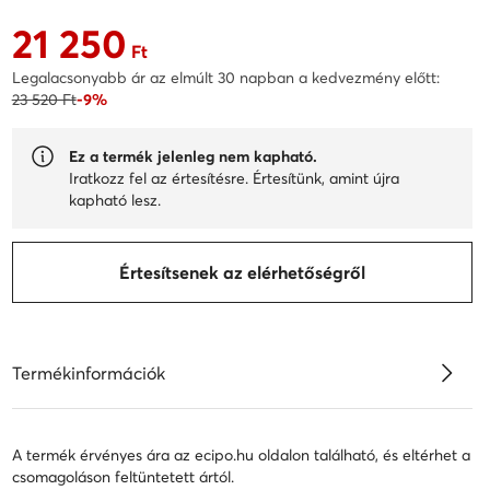
21 250
Aktuális ár 21 250 Ft
Ft
Legalacsonyabb ár az elmúlt 30 napban a kedvezmény előtt:
23 520 Ft
-9%
Ez a termék jelenleg nem kapható.
Iratkozz fel az értesítésre. Értesítünk, amint újra
kapható lesz.
Értesítsenek az elérhetőségről
Termékinformációk
A termék érvényes ára az ecipo.hu oldalon található, és eltérhet a
csomagoláson feltüntetett ártól.