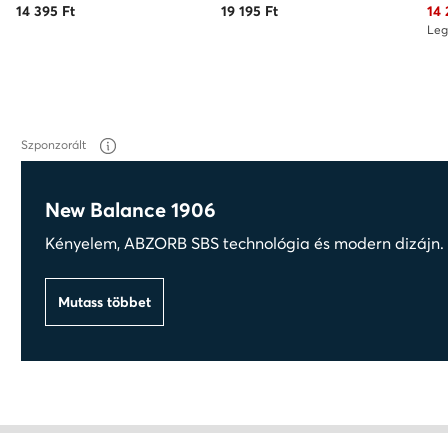
Akt
14 395
Ft
19 195
Ft
14 
Leg
Szponzorált
New Balance 1906
Kényelem, ABZORB SBS technológia és modern dizájn. T
Mutass többet