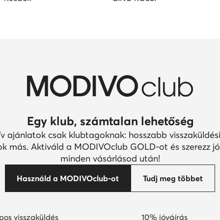
Egy klub, számtalan lehetőség
ív ajánlatok csak klubtagoknak: hosszabb visszaküldési
k más. Aktiváld a MODIVOclub GOLD-ot és szerezz jó
minden vásárlásod után!
Használd a MODIVOclub-ot
Tudj meg többet
pos visszaküldés
10% jóváírás