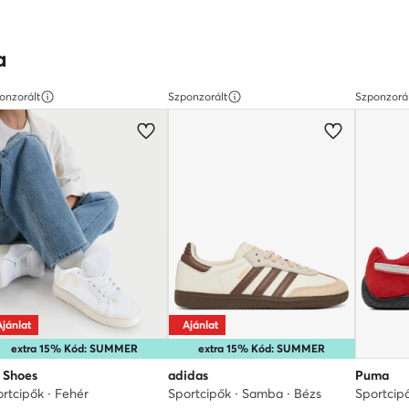
a
onzorált
Szponzorált
Szponzorá
Ajánlat
Ajánlat
extra 15% Kód: SUMMER
extra 15% Kód: SUMMER
 Shoes
adidas
Puma
rtcipők · Fehér
Sportcipők · Samba · Bézs
Sportcipő