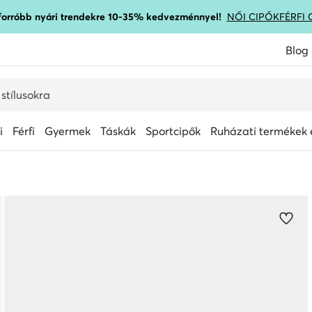
gforróbb nyári trendekre 10-35% kedvezménnyel!
NŐI CIPŐK
FÉRFI 
Blog
i
Férfi
Gyermek
Táskák
Sportcipők
Ruházati termékek é