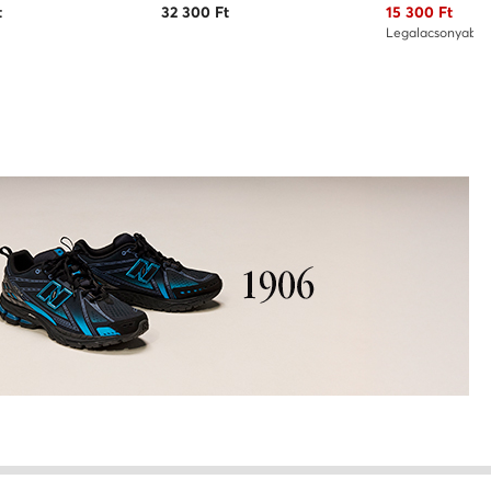
Aktuális ár
t
32 300
Ft
15 300
Ft
Legalacsonyabb 