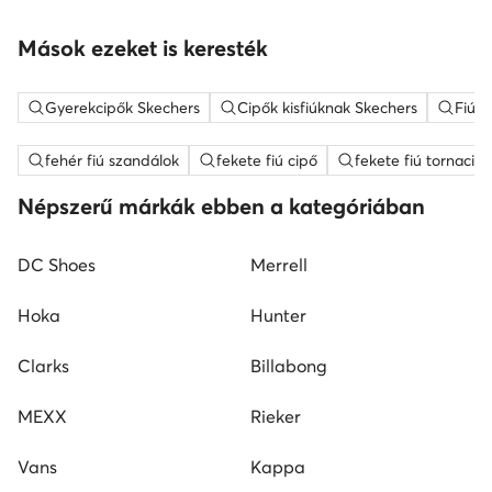
Mások ezeket is keresték
Gyerekcipők Skechers
Cipők kisfiúknak Skechers
Fiú s
fehér fiú szandálok
fekete fiú cipő
fekete fiú tornacip
Népszerű márkák ebben a kategóriában
DC Shoes
Merrell
Hoka
Hunter
Clarks
Billabong
MEXX
Rieker
Vans
Kappa