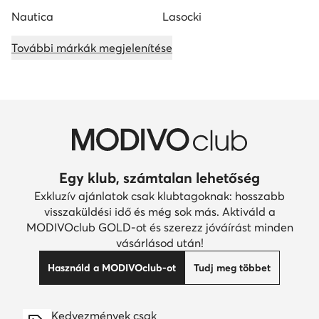
Nautica
Lasocki
További márkák megjelenítése
Egy klub, számtalan lehetőség
Exkluzív ajánlatok csak klubtagoknak: hosszabb
visszaküldési idő és még sok más. Aktiváld a
MODIVOclub GOLD-ot és szerezz jóváírást minden
vásárlásod után!
Használd a MODIVOclub-ot
Tudj meg többet
Kedvezmények csak