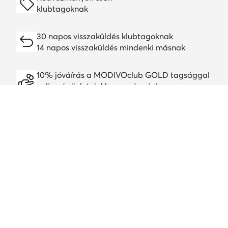
klubtagoknak
30 napos visszaküldés klubtagoknak
14 napos visszaküldés mindenki másnak
10% jóváírás a MODIVOclub GOLD tagsággal
online és üzleteinkben, egész évben
A jóváírás minden promócióval és leárazással
kombinálható
Töltsd le a alkalmazást