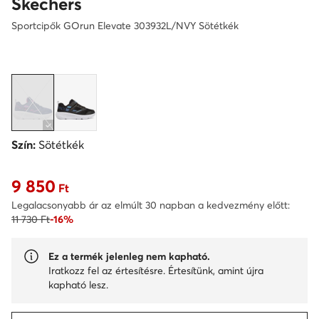
Skechers
Sportcipők GOrun Elevate 303932L/NVY Sötétkék
Szín:
Sötétkék
9 850
Aktuális ár 9 850 Ft
Ft
Legalacsonyabb ár az elmúlt 30 napban a kedvezmény előtt:
11 730 Ft
-16%
Ez a termék jelenleg nem kapható.
Iratkozz fel az értesítésre. Értesítünk, amint újra
kapható lesz.