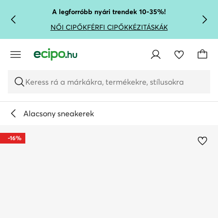
UGRÁS A FŐ TARTALOMRA
UGRÁS A KERESÉSHEZ
A legforróbb nyári trendek 10-35%!
NŐI CIPŐK
FÉRFI CIPŐK
KÉZITÁSKÁK
Keress rá a márkákra, termékekre, stílusokra
Alacsony sneakerek
-16%