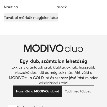
Nautica
Lasocki
További márkák megjelenítése
Egy klub, számtalan lehetőség
Exkluzív ajánlatok csak klubtagoknak: hosszabb
visszaküldési idő és még sok más. Aktiváld a
MODIVOclub GOLD-ot és szerezz jóváírást minden
vásárlásod után!
Használd a MODIVOclub-ot
Tudj meg többet