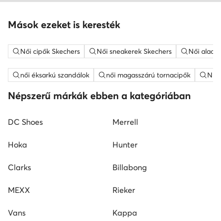
Mások ezeket is keresték
Női cipők Skechers
Női sneakerek Skechers
Női alacs
női éksarkú szandálok
női magasszárú tornacipők
Nine
Népszerű márkák ebben a kategóriában
DC Shoes
Merrell
Hoka
Hunter
Clarks
Billabong
MEXX
Rieker
Vans
Kappa