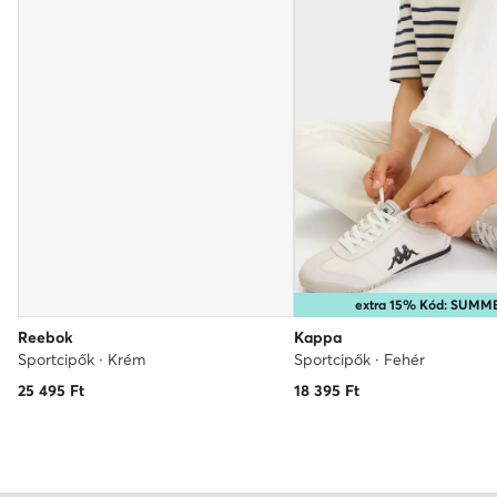
extra 15% Kód: SUMM
Reebok
Kappa
Sportcipők · Krém
Sportcipők · Fehér
25 495
Ft
18 395
Ft