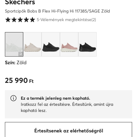
Skechers
Sportcipők Bobs B Flex Hi-Flying Hi 117385/SAGE Zöld
Vásárlói értékelések 1-5 skálán
5
⋅
Vélemények megtekintése
(2)
Szín:
Zöld
25 990
25 990 Ft
Ft
Ez a termék jelenleg nem kapható.
Iratkozz fel az értesítésre. Értesítünk, amint újra
kapható lesz.
Értesítsenek az elérhetőségről