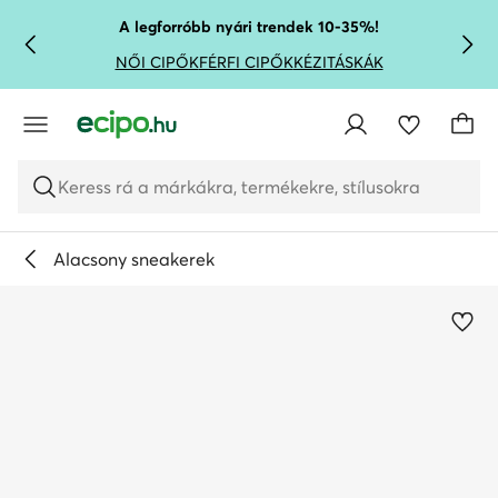
UGRÁS A FŐ TARTALOMRA
UGRÁS A KERESÉSHEZ
A legforróbb nyári trendek 10-35%!
NŐI CIPŐK
FÉRFI CIPŐK
KÉZITÁSKÁK
Keress rá a márkákra, termékekre, stílusokra
Alacsony sneakerek