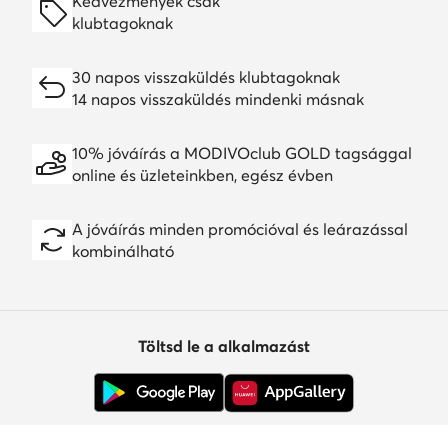
Kedvezmények csak
klubtagoknak
30 napos visszaküldés klubtagoknak
14 napos visszaküldés mindenki másnak
10% jóváírás a MODIVOclub GOLD tagsággal
online és üzleteinkben, egész évben
A jóváírás minden promócióval és leárazással
kombinálható
Töltsd le a alkalmazást