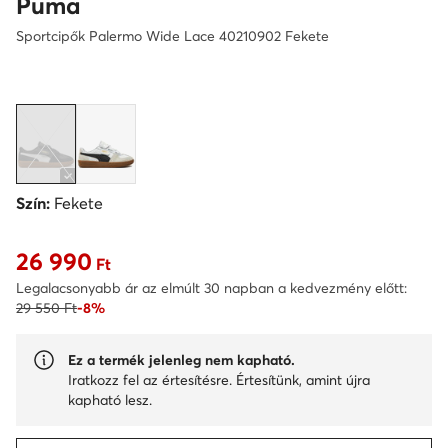
Puma
Sportcipők Palermo Wide Lace 40210902 Fekete
Szín:
Fekete
26 990
Aktuális ár 26 990 Ft
Ft
Legalacsonyabb ár az elmúlt 30 napban a kedvezmény előtt:
29 550 Ft
-8%
Ez a termék jelenleg nem kapható.
Iratkozz fel az értesítésre. Értesítünk, amint újra
kapható lesz.