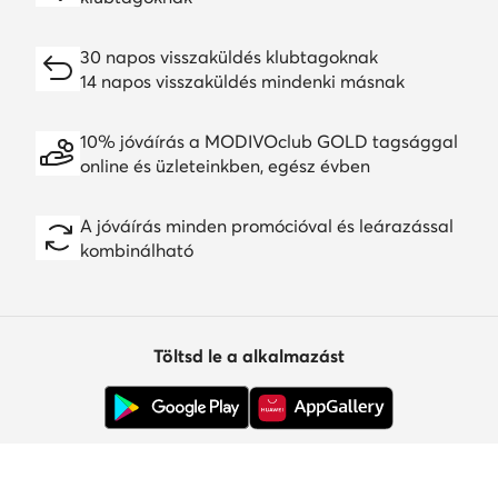
30 napos visszaküldés klubtagoknak
14 napos visszaküldés mindenki másnak
10% jóváírás a MODIVOclub GOLD tagsággal
online és üzleteinkben, egész évben
A jóváírás minden promócióval és leárazással
kombinálható
Töltsd le a alkalmazást
Ügyfélszolgálat