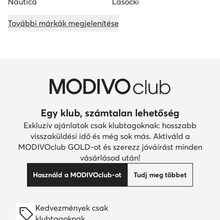
Nautica
Lasocki
További márkák megjelenítése
Egy klub, számtalan lehetőség
Exkluzív ajánlatok csak klubtagoknak: hosszabb
visszaküldési idő és még sok más. Aktiváld a
MODIVOclub GOLD-ot és szerezz jóváírást minden
vásárlásod után!
Használd a MODIVOclub-ot
Tudj meg többet
Kedvezmények csak
klubtagoknak