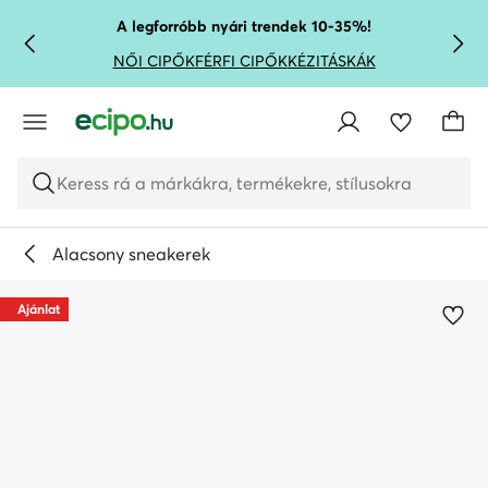
UGRÁS A FŐ TARTALOMRA
UGRÁS A KERESÉSHEZ
A legforróbb nyári trendek 10-35%!
NŐI CIPŐK
FÉRFI CIPŐK
KÉZITÁSKÁK
Keress rá a márkákra, termékekre, stílusokra
Alacsony sneakerek
Ajánlat