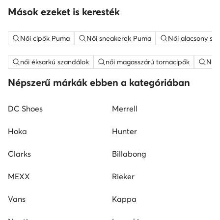
Mások ezeket is keresték
Női cipők Puma
Női sneakerek Puma
Női alacsony sz
női éksarkú szandálok
női magasszárú tornacipők
Nine
Népszerű márkák ebben a kategóriában
DC Shoes
Merrell
Hoka
Hunter
Clarks
Billabong
MEXX
Rieker
Vans
Kappa