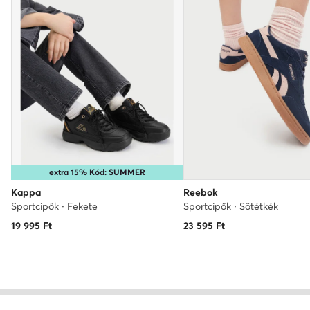
extra 15% Kód: SUMMER
Kappa
Reebok
Sportcipők · Fekete
Sportcipők · Sötétkék
19 995
Ft
23 595
Ft