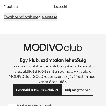
Nautica
Lasocki
További márkák megjelenítése
Egy klub, számtalan lehetőség
Exkluzív ajánlatok csak klubtagoknak: hosszabb
visszaküldési idő és még sok más. Aktiváld a
MODIVOclub GOLD-ot és szerezz jóváírást minden
vásárlásod után!
Használd a MODIVOclub-ot
Tudj meg többet
Kedvezmények csak