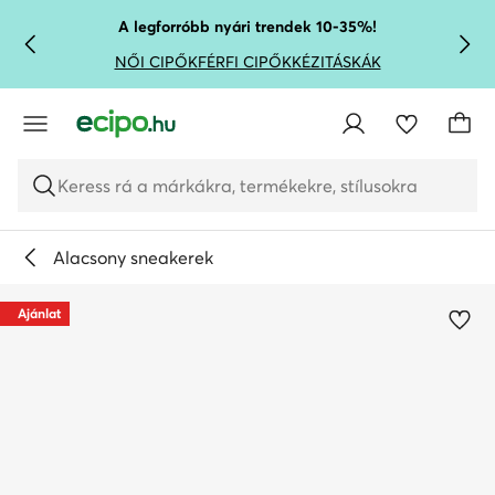
UGRÁS A FŐ TARTALOMRA
UGRÁS A KERESÉSHEZ
A legforróbb nyári trendek 10-35%!
NŐI CIPŐK
FÉRFI CIPŐK
KÉZITÁSKÁK
Keress rá a márkákra, termékekre, stílusokra
Alacsony sneakerek
Ajánlat