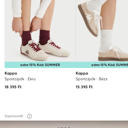
extra 15% Kód: SUMMER
extra 15% Kód: SUMM
Kappa
Kappa
Sportcipők · Ekru
Sportcipők · Bézs
18 395
Ft
15 395
Ft
Szponzorált