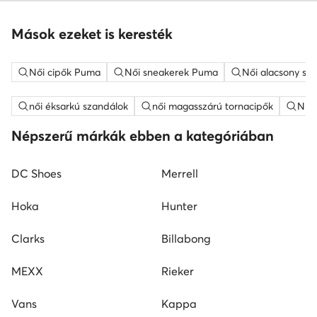
Mások ezeket is keresték
Női cipők Puma
Női sneakerek Puma
Női alacsony sz
női éksarkú szandálok
női magasszárú tornacipők
Nine
Népszerű márkák ebben a kategóriában
DC Shoes
Merrell
Hoka
Hunter
Clarks
Billabong
MEXX
Rieker
Vans
Kappa