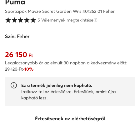
Puma
Sportcipők Mayze Secret Garden Wns 401262 01 Fehér
Vásárlói értékelések 1-5 skálán
5
⋅
Vélemények megtekintése
(1)
Szín:
Fehér
26 150
Aktuális ár 26 150 Ft
Ft
Legalacsonyabb ár az elmúlt 30 napban a kedvezmény előtt:
29 120 Ft
-10%
Ez a termék jelenleg nem kapható.
Iratkozz fel az értesítésre. Értesítünk, amint újra
kapható lesz.
Értesítsenek az elérhetőségről