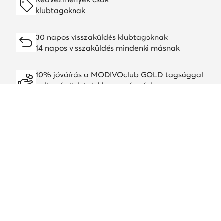
klubtagoknak
30 napos visszaküldés klubtagoknak
14 napos visszaküldés mindenki másnak
10% jóváírás a MODIVOclub GOLD tagsággal
online és üzleteinkben, egész évben
A jóváírás minden promócióval és leárazással
kombinálható
Töltsd le a alkalmazást