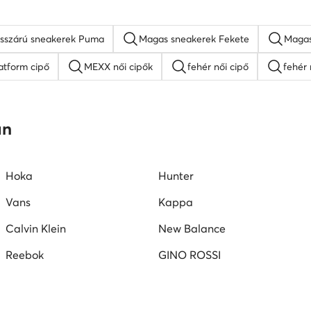
sszárú sneakerek Puma
Magas sneakerek Fekete
Magas
atform cipő
MEXX női cipők
fehér női cipő
fehér 
Nine West női cipők
platform szandálok
női lapos ta
an
mokaszin női
G-Star RAW női cipők
Juicy Couture női ci
Hoka
Hunter
Vans
Kappa
Calvin Klein
New Balance
Reebok
GINO ROSSI