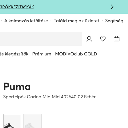
CIPŐK
KÉZITÁSKÁK
Alkalmazás letöltése
Találd meg az üzletet
Segítség
s kiegészítők
Prémium
MODIVOclub GOLD
Puma
Sportcipők Carina Mia Mid 402640 02 Fehér