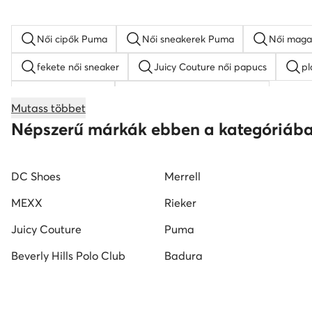
Női cipők Puma
Női sneakerek Puma
Női maga
fekete női sneaker
Juicy Couture női papucs
pl
Nike Air Force 1
KARL LAGERFELD női cipő
Mutass többet
női éksarkú szandálok
női magasszárú tornacipők
Népszerű márkák ebben a kategóriáb
Nine West női szandál
Reebok női cipő
fekete 
DC Shoes
Merrell
MEXX
Rieker
Juicy Couture
Puma
Beverly Hills Polo Club
Badura