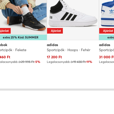
Ajánlat
Ajánlat
Ajánlat
extra 25% Kód: SUMMER
ext
ebok
adidas
adidas
rtcipők · Fekete
Sportcipők · Hoops · Fehér
Sportcip
uális ár
Aktuális ár
Aktuális 
 460
Ft
17 200
Ft
31 000
F
alacsonyabb ár
29 995 Ft
-5%
Legalacsonyabb ár
19 430 Ft
-11%
Legalacso