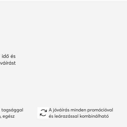
 idő és
váírást
 tagsággal
A jóváírás minden promócióval
n, egész
és leárazással kombinálható