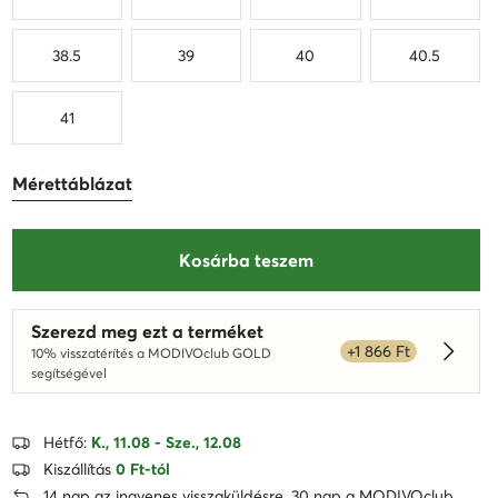
38.5
39
40
40.5
41
Mérettáblázat
Kosárba teszem
Szerezd meg ezt a terméket
+1 866 Ft
10% visszatérítés a MODIVOclub GOLD
Dowied
segítségével
Hétfő:
K., 11.08 - Sze., 12.08
Kiszállítás
0 Ft-tól
14 nap az ingyenes visszaküldésre, 30 nap a MODIVOclub