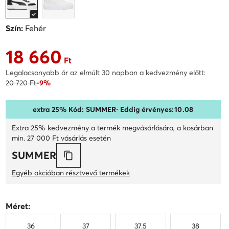
Szín:
Fehér
18 660
Aktuális ár 18 660 Ft
Ft
Legalacsonyabb ár az elmúlt 30 napban a kedvezmény előtt:
20 720 Ft
-9%
extra 25% Kód: SUMMER
· Eddig érvényes:
10
.
08
Extra 25% kedvezmény a termék megvásárlására, a kosárban
min. 27 000 Ft vásárlás esetén
SUMMER
Egyéb akcióban résztvevő termékek
Méret:
36
37
37.5
38