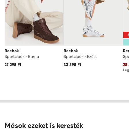
Reebok
Reebok
Re
Sportcipők · Barna
Sportcipők · Ezüst
Spo
Akt
27 295
Ft
33 595
Ft
28
Leg
Mások ezeket is keresték