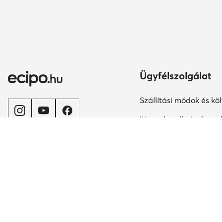
Ügyfélszolgálat
Szállítási módok és kö
Itt gyakorolhatod az el
jogodat
Ország módosítása:
A rendelés teljesítésén
Magyarország (HU)
Fizetési módok
Szavatosság
Kapcsolat