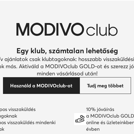
Egy klub, számtalan lehetőség
ív ajánlatok csak klubtagoknak: hosszabb visszaküldési
k más. Aktiváld a MODIVOclub GOLD-ot és szerezz jó
minden vásárlásod után!
Használd a MODIVOclub-ot
Tudj meg többet
pos visszaküldés
10% jóváírás
agoknak
a MODIVOclub GOLD
pos visszaküldés mindenki
online és üzleteinkbe
ak
évben