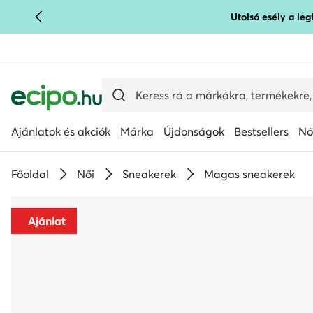
Utolsó esély a le
UGRÁS A FŐ TARTALOMRA
UGRÁS A KERESÉSHEZ
Ajánlatok és akciók
Márka
Újdonságok
Bestsellers
Nő
Főoldal
Női
Sneakerek
Magas sneakerek
Ajánlat