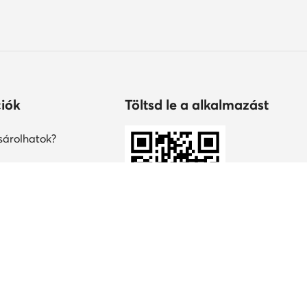
iók
Töltsd le a alkalmazást
árolhatok?
s
tonság