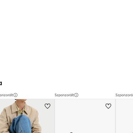
a
onzorált
Szponzorált
Szponzorá