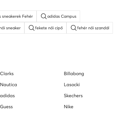
 sneakerek Fehér
adidas Campus
női sneaker
fekete női cipő
fehér női szandál
lpú szandálok
Guess női cipő
Lacoste női cipő
pők
Vans női tornacipők
Clarks
Billabong
Nautica
Lasocki
adidas
Skechers
Guess
Nike