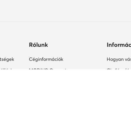
Rólunk
Informác
ltségek
Céginformációk
Hogyan vás
állási
MODIVO Csoport
Cipőápolá
Karrier a MODIVO Csoportnál
Termékbiz
ek ideje
Blog
MODIVO Advertising Services
Szabályzatok