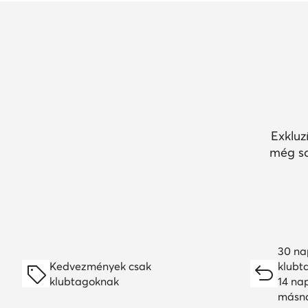
Exkluz
még so
30 na
Kedvezmények csak
klubt
klubtagoknak
14 na
másn