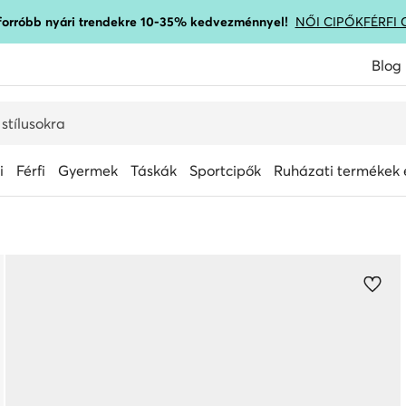
gforróbb nyári trendekre 10-35% kedvezménnyel!
NŐI CIPŐK
FÉRFI 
Blog
i
Férfi
Gyermek
Táskák
Sportcipők
Ruházati termékek é