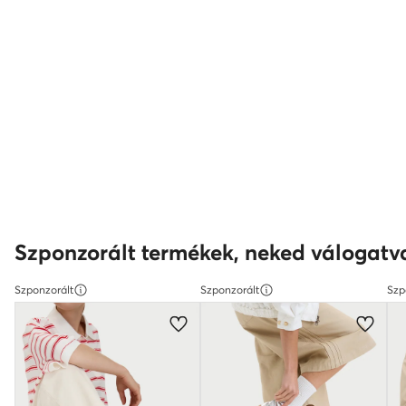
Szponzorált termékek, neked válogatv
Szponzorált
Szponzorált
Szp