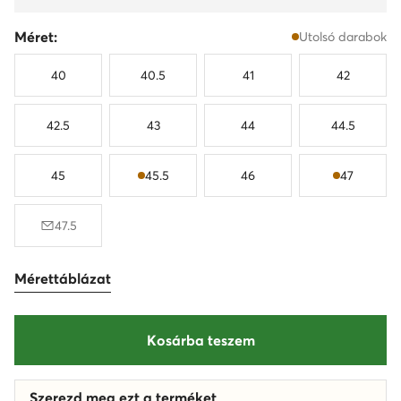
Méret:
Utolsó darabok
40
40.5
41
42
42.5
43
44
44.5
45
45.5
46
47
47.5
Mérettáblázat
Kosárba teszem
Szerezd meg ezt a terméket