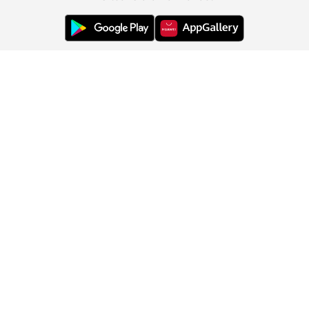
Ügyfélszolgálat
Rólunk
Információk
Ország módosítása: Magyarország (HU)