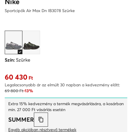
Nike
Sportcipők Air Max Dn IB3078 Szürke
Szín:
Szürke
60 430
Aktuális ár 60 430 Ft
Ft
Legalacsonyabb ár az elmúlt 30 napban a kedvezmény előtt:
69 800 Ft
-13%
Extra 15% kedvezmény a termék megvásárlására, a kosárban
min. 27 000 Ft vásárlás esetén
SUMMER
Egyéb akcióban résztvevő termékek