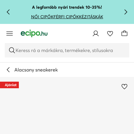
UGRÁS A FŐ TARTALOMRA
UGRÁS A KERESÉSHEZ
A legforróbb nyári trendek 10-35%!
NŐI CIPŐK
FÉRFI CIPŐK
KÉZITÁSKÁK
Keress rá a márkákra, termékekre, stílusokra
Alacsony sneakerek
Ajánlat