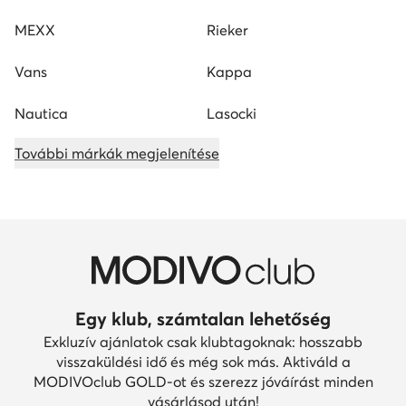
MEXX
Rieker
Vans
Kappa
Nautica
Lasocki
További márkák megjelenítése
Egy klub, számtalan lehetőség
Exkluzív ajánlatok csak klubtagoknak: hosszabb
visszaküldési idő és még sok más. Aktiváld a
MODIVOclub GOLD-ot és szerezz jóváírást minden
vásárlásod után!