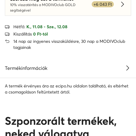
+6 043 Ft
10% visszatérítés a MODIVOclub GOLD
Dowied
segítségével
Hétfő:
K., 11.08 - Sze., 12.08
Kiszállítás
0 Ft-tól
14 nap az ingyenes visszaküldésre, 30 nap a MODIVOclub
tagjainak
Termékinformációk
A termék érvényes ára az ecipo.hu oldalon található, és eltérhet
a csomagoláson feltüntetett ártól.
Szponzorált termékek,
neked válogatva