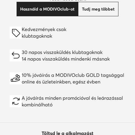
Használd a MODIVOclub-ot
Tudj meg többet
Kedvezmények csak
klubtagoknak
30 napos visszaküldés klubtagoknak
14 napos visszaküldés mindenki másnak
10% jóváírás a MODIVOclub GOLD tagsággal
online és üzleteinkben, egész évben
A jóváírás minden promócióval és leárazással
kombinálható
Töltsd le a alkalmazást