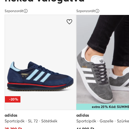
Szponzorált
Szponzorált
-20%
extra 25% Kód: SUMM
adidas
adidas
Sportcipők · SL 72 · Sötétkék
Sportcipők · Gazelle · Szürk
Aktuális ár