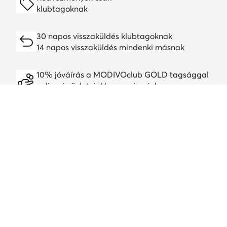
klubtagoknak
30 napos visszaküldés klubtagoknak
14 napos visszaküldés mindenki másnak
10% jóváírás a MODIVOclub GOLD tagsággal
online és üzleteinkben, egész évben
A jóváírás minden promócióval és leárazással
kombinálható
Töltsd le a alkalmazást