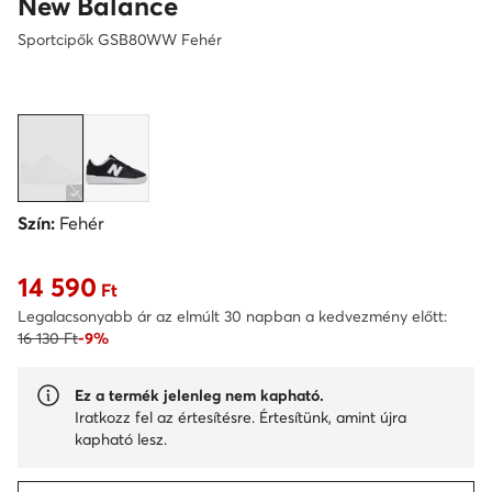
New Balance
Sportcipők GSB80WW Fehér
Szín:
Fehér
14 590
Aktuális ár 14 590 Ft
Ft
Legalacsonyabb ár az elmúlt 30 napban a kedvezmény előtt:
16 130 Ft
-9%
Ez a termék jelenleg nem kapható.
Iratkozz fel az értesítésre. Értesítünk, amint újra
kapható lesz.