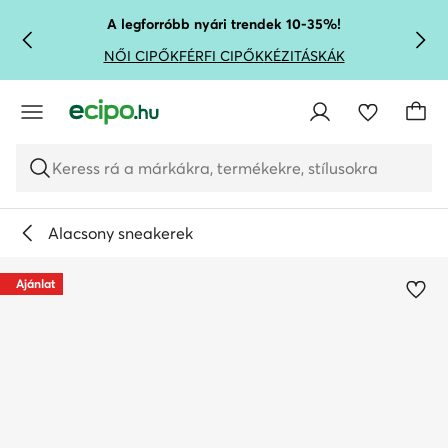
UGRÁS A FŐ TARTALOMRA
UGRÁS A KERESÉSHEZ
A legforróbb nyári trendek 10-35%!
NŐI CIPŐK
FÉRFI CIPŐK
KÉZITÁSKÁK
Keress rá a márkákra, termékekre, stílusokra
Alacsony sneakerek
Ajánlat