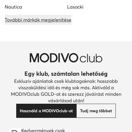
Nautica
Lasocki
További márkák megjelenítése
Egy klub, számtalan lehetőség
Exkluzív ajánlatok csak klubtagoknak: hosszabb
visszaküldési idő és még sok más. Aktiváld a
MODIVOclub GOLD-ot és szerezz jóváírást minden
vásárlásod után!
Használd a MODIVOclub-ot
Tudj meg többet
Kedvezmények csak