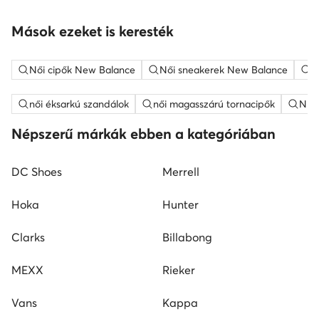
Mások ezeket is keresték
Női cipők New Balance
Női sneakerek New Balance
N
női éksarkú szandálok
női magasszárú tornacipők
Nine
Népszerű márkák ebben a kategóriában
DC Shoes
Merrell
Hoka
Hunter
Clarks
Billabong
MEXX
Rieker
Vans
Kappa