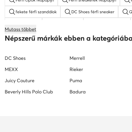
Férfi cipők Napapijri
Férfi sneakerek Napapijri
fekete férfi szandálok
DC Shoes férfi sneaker
Q
férfi papucs
Nike cipő férfi
Reebok férfi cipő
Mutass többet
elegáns férfi cipő
fehér férfi cipő
Kappa férfi c
Népszerű márkák ebben a kategóriáb
DC Shoes
Merrell
MEXX
Rieker
Juicy Couture
Puma
Beverly Hills Polo Club
Badura