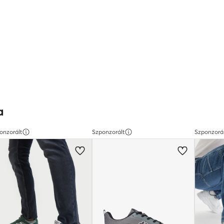
a
onzorált
Szponzorált
Szponzorá