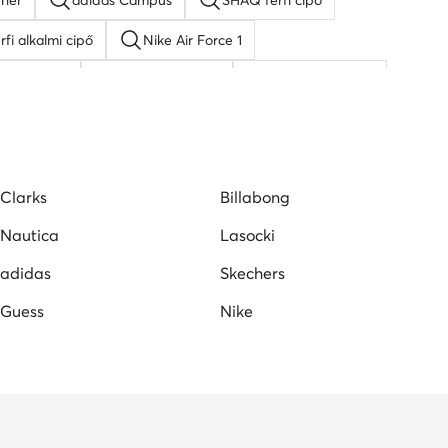
ehér
adidas Campus
SHAQ férfi cipő
rfi alkalmi cipő
Nike Air Force 1
rfi sneaker
fekete férfi cipő
férfi adidas cipő
Puma férfi cipő
Clarks
Billabong
Nautica
Lasocki
adidas
Skechers
Guess
Nike