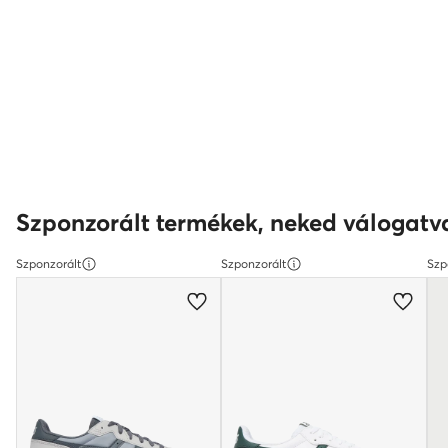
Szponzorált termékek, neked válogatv
Szponzorált
Szponzorált
Szp