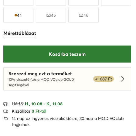
44
45
46
Mérettáblázat
Kosárba teszem
Szerezd meg ezt a terméket
+1 687 Ft
10% visszatérítés a MODIVOclub GOLD
Dowied
segítségével
Hétfő:
H., 10.08 - K., 11.08
Kiszállítás
0 Ft-tól
14 nap az ingyenes visszaküldésre, 30 nap a MODIVOclub
tagjainak