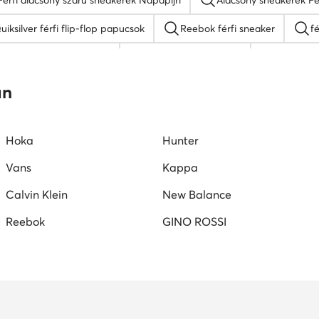
Férfi alacsony szárú sneakerek Napapijri
Alacsony sneakerek F
uiksilver férfi flip-flop papucsok
Reebok férfi sneaker
fé
DC Shoes férfi cipő
fekete férfi mokaszin
Kappa fé
ipő
férfi magasszárú tornacipő
Lasocki férfi szandálok
an
Hoka
Hunter
Vans
Kappa
Calvin Klein
New Balance
Reebok
GINO ROSSI