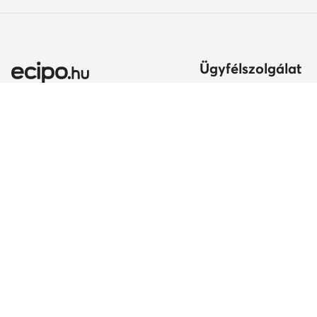
Ügyfélszolgálat
Szállítási módok és kö
Itt gyakorolhatod az el
jogodat
Ország módosítása:
A rendelés teljesítésén
Magyarország (HU)
Fizetési módok
Szavatosság
Kapcsolat