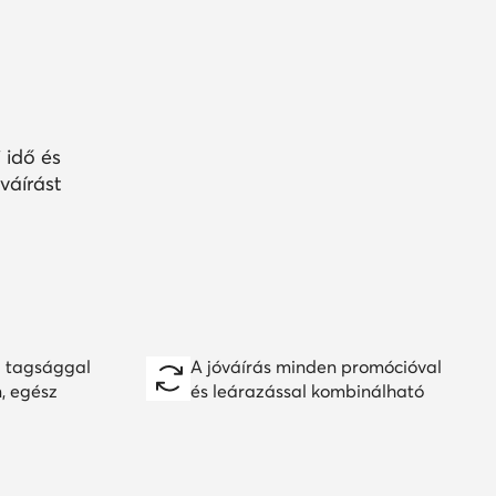
 idő és
váírást
 tagsággal
A jóváírás minden promócióval
n, egész
és leárazással kombinálható