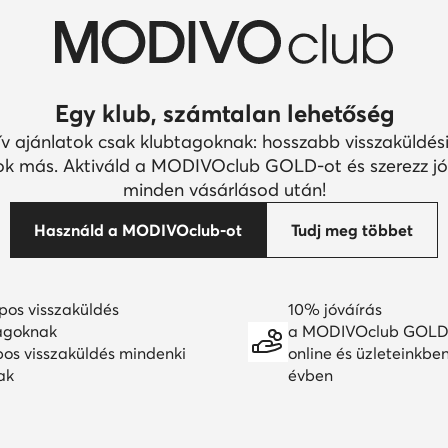
Egy klub, számtalan lehetőség
ív ajánlatok csak klubtagoknak: hosszabb visszaküldési
k más. Aktiváld a MODIVOclub GOLD-ot és szerezz jó
minden vásárlásod után!
Használd a MODIVOclub-ot
Tudj meg többet
pos visszaküldés
10% jóváírás
agoknak
a MODIVOclub GOLD
pos visszaküldés mindenki
online és üzleteinkbe
ak
évben