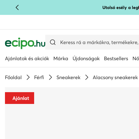
Utolsó esély a le
UGRÁS A FŐ TARTALOMRA
UGRÁS A KERESÉSHEZ
Ajánlatok és akciók
Márka
Újdonságok
Bestsellers
Nő
Főoldal
Férfi
Sneakerek
Alacsony sneakerek
Ajánlat