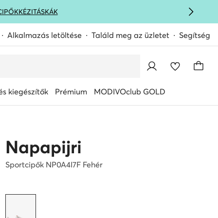
CIPŐK
KÉZITÁSKÁK
Alkalmazás letöltése
Találd meg az üzletet
Segítség
s kiegészítők
Prémium
MODIVOclub GOLD
Napapijri
Sportcipők NP0A4I7F Fehér