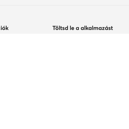
iók
Töltsd le a alkalmazást
árolhatok?
s
tonság