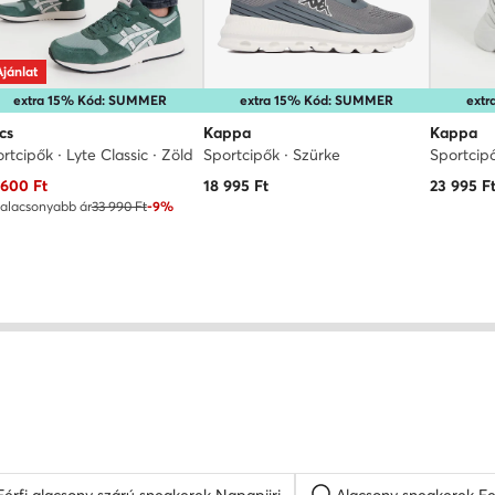
Ajánlat
extra 15% Kód: SUMMER
extra 15% Kód: SUMMER
ext
cs
Kappa
Kappa
rtcipők · Lyte Classic · Zöld
Sportcipők · Szürke
Sportcip
uális ár
 600
Ft
18 995
Ft
23 995
F
alacsonyabb ár
33 990 Ft
-9%