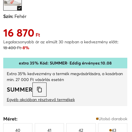
Szín:
Fehér
16 870
Aktuális ár 16 870 Ft
Ft
Legalacsonyabb ár az elmúlt 30 napban a kedvezmény előtt:
18 400 Ft
-8%
extra 35% Kód: SUMMER
· Eddig érvényes:
10
.
08
Extra 35% kedvezmény a termék megvásárlására, a kosárban
min. 27 000 Ft vásárlás esetén
SUMMER
Egyéb akcióban résztvevő termékek
Méret:
Utolsó darabok
40
41
42
43