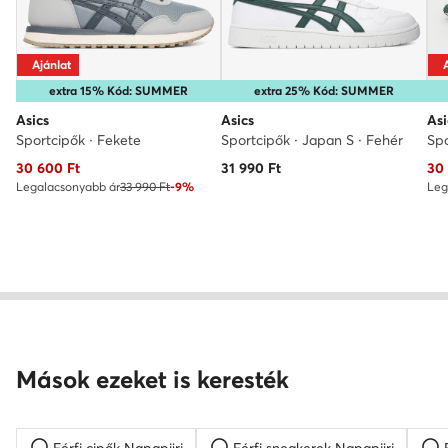
Ajánlat
extra 15% Kód: SUMMER
extra 25% Kód: SUMMER
Asics
Asics
Asi
Sportcipők · Fekete
Sportcipők · Japan S · Fehér
Spo
Aktuális ár
Akt
30 600
Ft
31 990
Ft
30
Legalacsonyabb ár
33 990 Ft
-9%
Leg
Mások ezeket is keresték