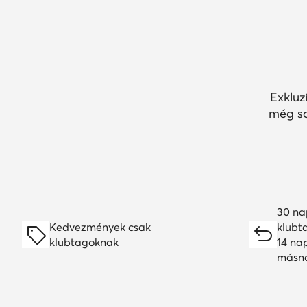
Exkluz
még so
30 na
Kedvezmények csak
klubt
klubtagoknak
14 na
másn