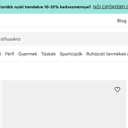
gforróbb nyári trendekre 10-35% kedvezménnyel!
NŐI CIPŐK
FÉRFI 
Blog
i
Férfi
Gyermek
Táskák
Sportcipők
Ruházati termékek é