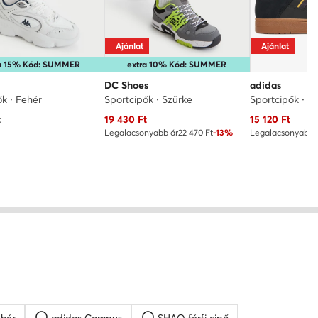
Ajánlat
Ajánlat
ra 15% Kód: SUMMER
extra 10% Kód: SUMMER
DC Shoes
adidas
ők · Fehér
Sportcipők · Szürke
Sportcipők · F
Aktuális ár
Aktuális ár
t
19 430
Ft
15 120
Ft
Legalacsonyabb ár
22 470 Ft
-13%
Legalacsonyabb 