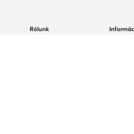
Rólunk
Informác
ltségek
Céginformációk
Hogyan vás
állási
MODIVO Csoport
Cipőápolá
Karrier a MODIVO Csoportnál
Termékbiz
ek ideje
Blog
MODIVO Advertising Services
Szabályzatok