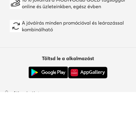
online és üzleteinkben, egész évben
A jóváírás minden promócióval és leárazással
kombinálható
Töltsd le a alkalmazást
Ügyfélszolgálat
Rólunk
Információk