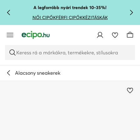
UGRÁS A FŐ TARTALOMRA
UGRÁS A KERESÉSHEZ
A legforróbb nyári trendek 10-35%!
NŐI CIPŐK
FÉRFI CIPŐK
KÉZITÁSKÁK
Keress rá a márkákra, termékekre, stílusokra
Alacsony sneakerek