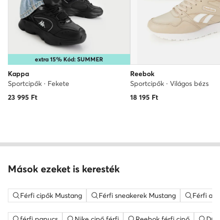
extra 15% Kód: SUMMER
Kappa
Reebok
Sportcipők · Fekete
Sportcipők · Világos bézs
23 995
Ft
18 195
Ft
Mások ezeket is keresték
Férfi cipők Mustang
Férfi sneakerek Mustang
Férfi al
férfi papucs
Nike cipő férfi
Reebok férfi cipő
DC S