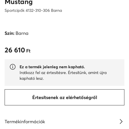
Mustang
Sportcipők 4132-310-306 Barna
Szín:
Barna
26 610
26 610 Ft
Ft
Ez a termék jelenleg nem kapható.
Iratkozz fel az értesítésre. Értesítünk, amint újra
kapható lesz.
Értesítsenek az elérhetőségről
Termékinformációk