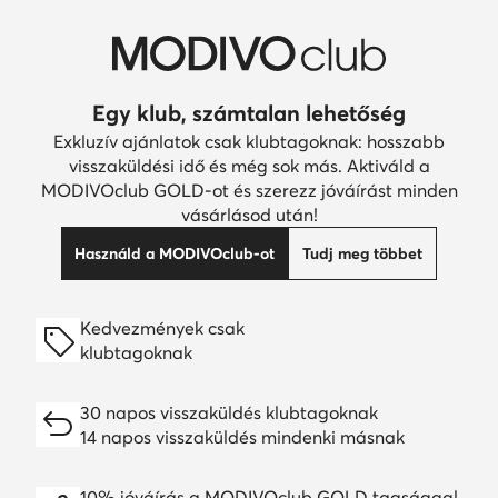
Egy klub, számtalan lehetőség
Exkluzív ajánlatok csak klubtagoknak: hosszabb
visszaküldési idő és még sok más. Aktiváld a
MODIVOclub GOLD-ot és szerezz jóváírást minden
vásárlásod után!
Használd a MODIVOclub-ot
Tudj meg többet
Kedvezmények csak
klubtagoknak
30 napos visszaküldés klubtagoknak
14 napos visszaküldés mindenki másnak
10% jóváírás a MODIVOclub GOLD tagsággal