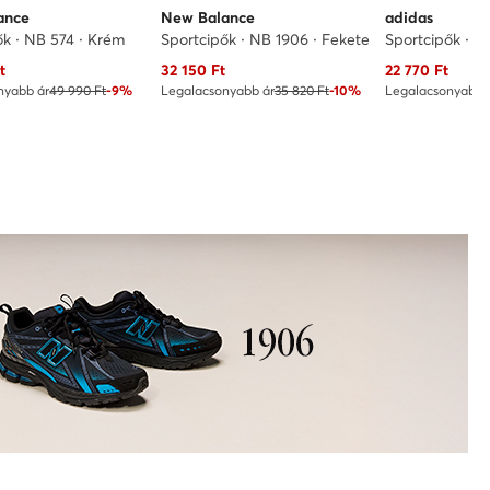
ance
New Balance
adidas
ők · NB 574 · Krém
Sportcipők · NB 1906 · Fekete
Sportcipők · V
ár
Aktuális ár
Aktuális ár
t
32 150
Ft
22 770
Ft
nyabb ár
49 990 Ft
-9%
Legalacsonyabb ár
35 820 Ft
-10%
Legalacsonyabb 