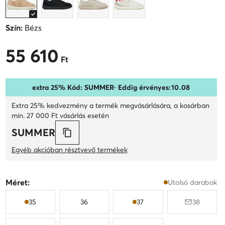
Szín:
Bézs
55 610
55 610 Ft
Ft
extra 25% Kód: SUMMER
· Eddig érvényes:
10
.
08
Extra 25% kedvezmény a termék megvásárlására, a kosárban
min. 27 000 Ft vásárlás esetén
SUMMER
Egyéb akcióban résztvevő termékek
Méret:
Utolsó darabok
35
36
37
38