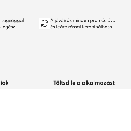
 tagsággal
A jóváírás minden promócióval
n, egész
és leárazással kombinálható
iók
Töltsd le a alkalmazást
árolhatok?
s
tonság