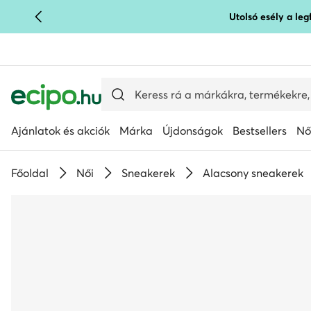
Utolsó esély a le
UGRÁS A FŐ TARTALOMRA
UGRÁS A KERESÉSHEZ
Ajánlatok és akciók
Márka
Újdonságok
Bestsellers
Nő
Főoldal
Női
Sneakerek
Alacsony sneakerek