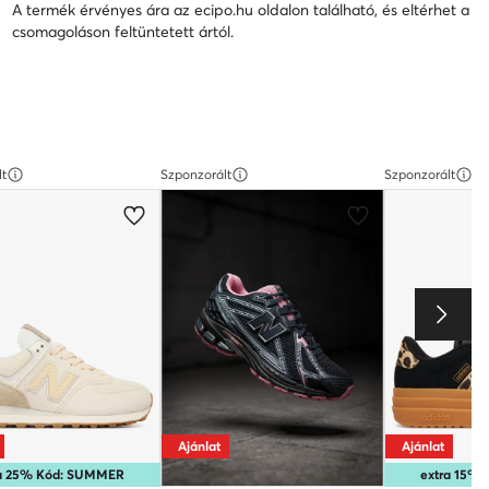
A termék érvényes ára az ecipo.hu oldalon található, és eltérhet a
csomagoláson feltüntetett ártól.
lt
Szponzorált
Szponzorált
Ajánlat
Ajánlat
ra 25% Kód: SUMMER
extra 15%