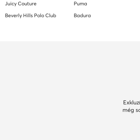
Juicy Couture
Puma
Beverly Hills Polo Club
Badura
Exkluz
még so