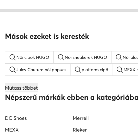
Mások ezeket is keresték
Női cipők HUGO
Női sneakerek HUGO
Női ala
Juicy Couture női papucs
platform cipő
MEXX n
KARL LAGERFELD női cipő
Mutass többet
női éksarkú szandálok
női magasszárú tornacipők
Népszerű márkák ebben a kategóriáb
Nine West női szandál
Reebok női cipő
fekete 
DC Shoes
Merrell
MEXX
Rieker