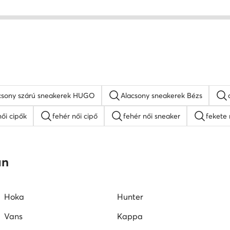
csony szárú sneakerek HUGO
Alacsony sneakerek Bézs
ői cipők
fehér női cipő
fehér női sneaker
fekete 
Nine West női cipők
platform szandálok
női lapos ta
an
mokaszin női
G-Star RAW női cipők
Juicy Couture női ci
Hoka
Hunter
Vans
Kappa