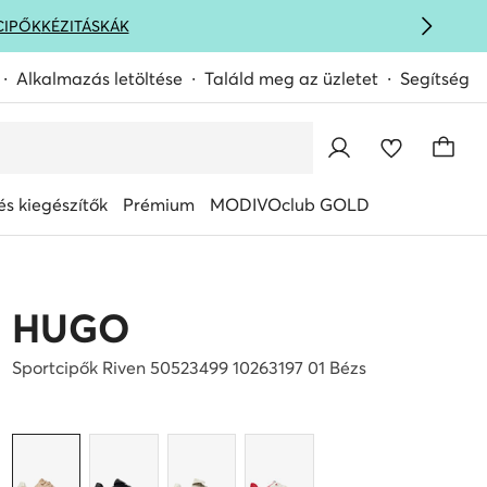
CIPŐK
KÉZITÁSKÁK
Alkalmazás letöltése
Találd meg az üzletet
Segítség
s kiegészítők
Prémium
MODIVOclub GOLD
HUGO
Sportcipők Riven 50523499 10263197 01 Bézs