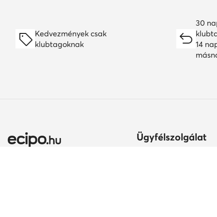
30 na
Kedvezmények csak
klubt
klubtagoknak
14 na
másn
Ügyfélszolgálat
Szállítási módok és kö
Itt gyakorolhatod az el
jogodat
Ország módosítása:
A rendelés teljesítésén
Magyarország (HU)