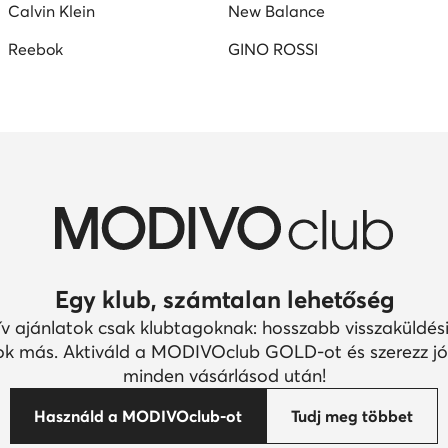
Calvin Klein
New Balance
Reebok
GINO ROSSI
Egy klub, számtalan lehetőség
ív ajánlatok csak klubtagoknak: hosszabb visszaküldési
k más. Aktiváld a MODIVOclub GOLD-ot és szerezz jó
minden vásárlásod után!
Használd a MODIVOclub-ot
Tudj meg többet