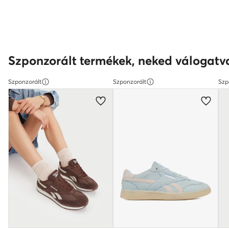
Szponzorált termékek, neked válogatv
Szponzorált
Szponzorált
Szp