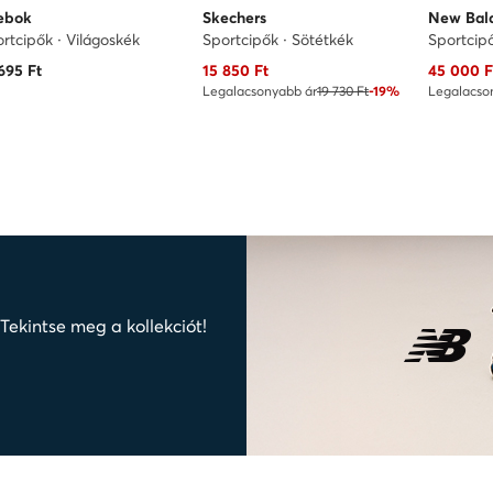
ebok
Skechers
New Bal
rtcipők · Világoskék
Sportcipők · Sötétkék
Sportcip
Aktuális ár
Aktuális 
695
Ft
15 850
Ft
45 000
F
Legalacsonyabb ár
19 730 Ft
-19%
Legalacso
ekintse meg a kollekciót!