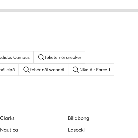
adidas Campus
fekete női sneaker
női cipő
fehér női szandál
Nike Air Force 1
lpú szandálok
Guess női cipő
Lacoste női cipő
pők
Vans női tornacipők
Clarks
Billabong
Nautica
Lasocki