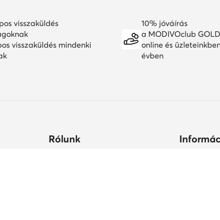
pos visszaküldés
10% jóváírás
agoknak
a MODIVOclub GOLD
pos visszaküldés mindenki
online és üzleteinkbe
ak
évben
Rólunk
Informác
ltségek
Céginformációk
Hogyan vás
állási
MODIVO Csoport
Cipőápolá
Karrier a MODIVO Csoportnál
Termékbiz
ek ideje
Blog