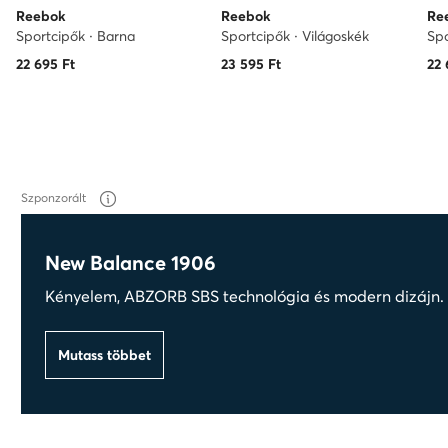
Reebok
Reebok
Re
Sportcipők · Barna
Sportcipők · Világoskék
Spo
22 695
Ft
23 595
Ft
22 
Szponzorált
New Balance 1906
Kényelem, ABZORB SBS technológia és modern dizájn. T
Mutass többet