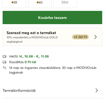
39
40
41
Kosárba teszem
Szerezd meg ezt a terméket
+5 561 Ft
10% visszatérítés a MODIVOclub GOLD
Dowied
segítségével
Hétfő:
H., 10.08 - K., 11.08
Kiszállítás
0 Ft-tól
14 nap az ingyenes visszaküldésre, 30 nap a MODIVOclub
tagjainak
Termékinformációk