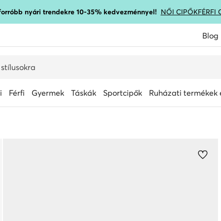
gforróbb nyári trendekre 10-35% kedvezménnyel!
NŐI CIPŐK
FÉRFI 
Blog
i
Férfi
Gyermek
Táskák
Sportcipők
Ruházati termékek é