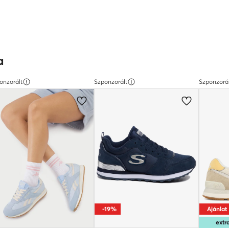
a
onzorált
Szponzorált
Szponzorá
-19%
Ajánlat
ext