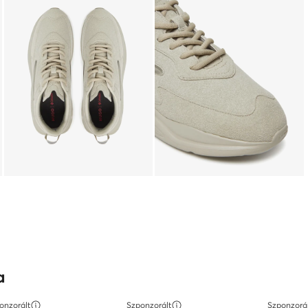
a
onzorált
Szponzorált
Szponzorá