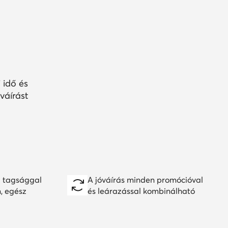
 idő és
váírást
 tagsággal
A jóváírás minden promócióval
n, egész
és leárazással kombinálható