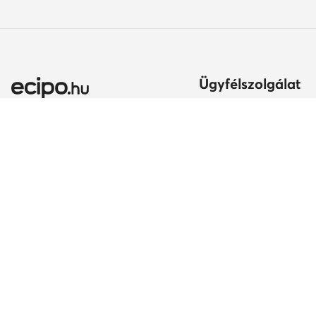
Ügyfélszolgálat
Szállítási módok és kö
Itt gyakorolhatod az el
jogodat
Ország módosítása:
A rendelés teljesítésén
Magyarország (HU)
Fizetési módok
Szavatosság
Kapcsolat