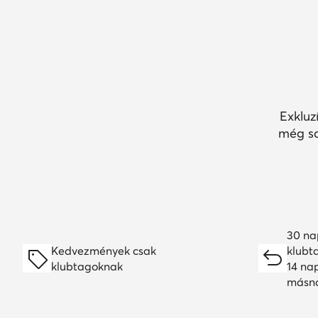
Exkluz
még so
30 na
Kedvezmények csak
klubt
klubtagoknak
14 na
másn