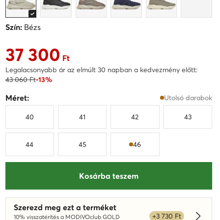
Szín:
Bézs
37 300
Aktuális ár 37 300 Ft
Ft
Legalacsonyabb ár az elmúlt 30 napban a kedvezmény előtt:
43 060 Ft
-13%
Méret:
Utolsó darabok
40
41
42
43
44
45
46
Kosárba teszem
Szerezd meg ezt a terméket
+3 730 Ft
10% visszatérítés a MODIVOclub GOLD