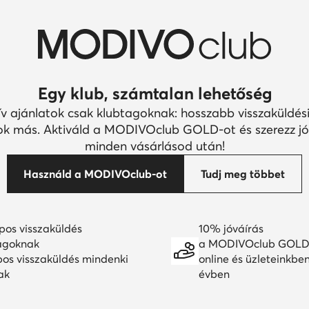
Egy klub, számtalan lehetőség
ív ajánlatok csak klubtagoknak: hosszabb visszaküldési
k más. Aktiváld a MODIVOclub GOLD-ot és szerezz jó
minden vásárlásod után!
Használd a MODIVOclub-ot
Tudj meg többet
pos visszaküldés
10% jóváírás
agoknak
a MODIVOclub GOLD
pos visszaküldés mindenki
online és üzleteinkbe
ak
évben