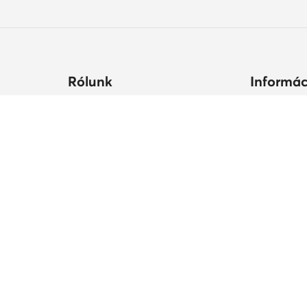
Rólunk
Informác
ltségek
Céginformációk
Hogyan vás
állási
MODIVO Csoport
Cipőápolá
Karrier a MODIVO Csoportnál
Termékbiz
ek ideje
Blog
MODIVO Advertising Services
Szabályzatok