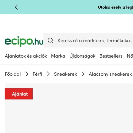
Utolsó esély a le
UGRÁS A FŐ TARTALOMRA
UGRÁS A KERESÉSHEZ
Ajánlatok és akciók
Márka
Újdonságok
Bestsellers
Nő
Főoldal
Férfi
Sneakerek
Alacsony sneakerek
Ajánlat