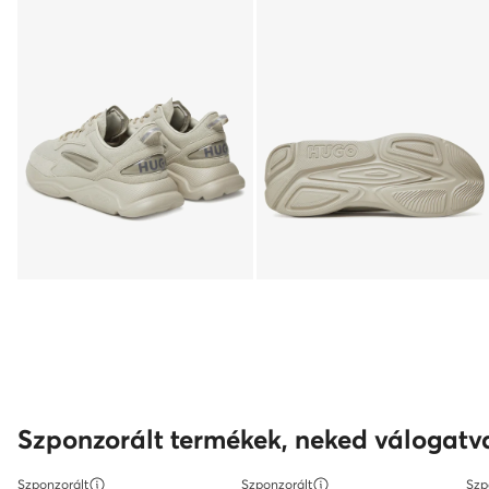
Szponzorált termékek, neked válogatv
Szponzorált
Szponzorált
Szp