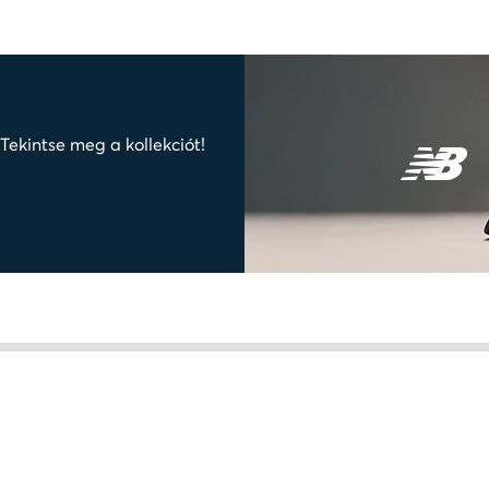
ekintse meg a kollekciót!