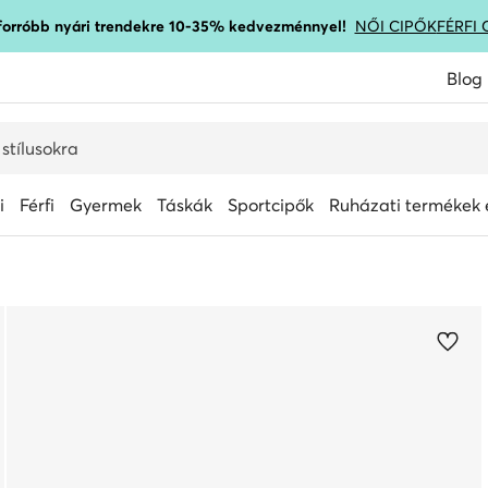
gforróbb nyári trendekre 10-35% kedvezménnyel!
NŐI CIPŐK
FÉRFI 
Blog
i
Férfi
Gyermek
Táskák
Sportcipők
Ruházati termékek é