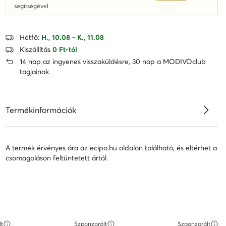
Dowied
segítségével
Hétfő:
H., 10.08 - K., 11.08
Kiszállítás
0 Ft-tól
14 nap az ingyenes visszaküldésre, 30 nap a MODIVOclub
tagjainak
Termékinformációk
A termék érvényes ára az ecipo.hu oldalon található, és eltérhet a
csomagoláson feltüntetett ártól.
lt
Szponzorált
Szponzorált