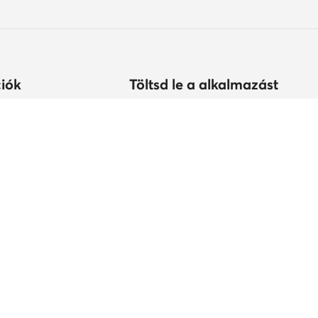
iók
Töltsd le a alkalmazást
árolhatok?
s
tonság