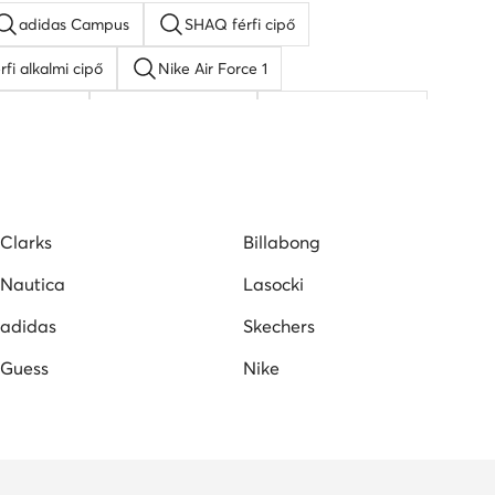
adidas Campus
SHAQ férfi cipő
rfi alkalmi cipő
Nike Air Force 1
rfi sneaker
fekete férfi cipő
férfi adidas cipő
Puma férfi cipő
Clarks
Billabong
Nautica
Lasocki
adidas
Skechers
Guess
Nike