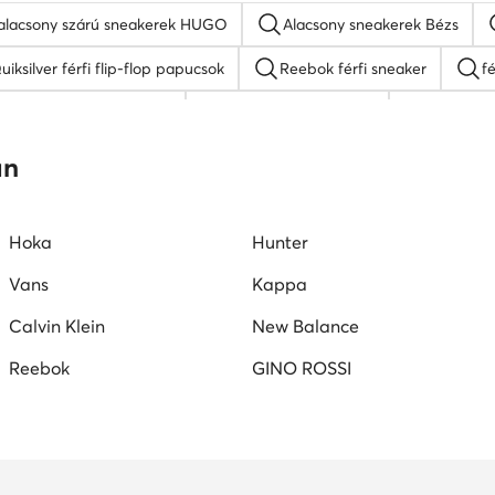
 alacsony szárú sneakerek HUGO
Alacsony sneakerek Bézs
uiksilver férfi flip-flop papucsok
Reebok férfi sneaker
fé
DC Shoes férfi cipő
fekete férfi mokaszin
Kappa fé
ipő
férfi magasszárú tornacipő
Lasocki férfi szandálok
an
Hoka
Hunter
Vans
Kappa
Calvin Klein
New Balance
Reebok
GINO ROSSI