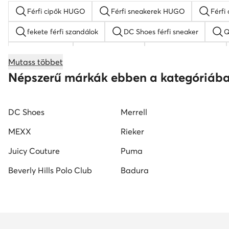
Férfi cipők HUGO
Férfi sneakerek HUGO
Férfi
fekete férfi szandálok
DC Shoes férfi sneaker
Q
férfi papucs
Nike cipő férfi
Reebok férfi cipő
Mutass többet
elegáns férfi cipő
fehér férfi cipő
Kappa férfi c
Népszerű márkák ebben a kategóriáb
DC Shoes
Merrell
MEXX
Rieker
Juicy Couture
Puma
Beverly Hills Polo Club
Badura