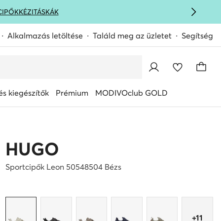
CIPŐK
KÉZITÁSKÁK
Alkalmazás letöltése
Találd meg az üzletet
Segítség
s kiegészítők
Prémium
MODIVOclub GOLD
HUGO
Sportcipők Leon 50548504 Bézs
+11