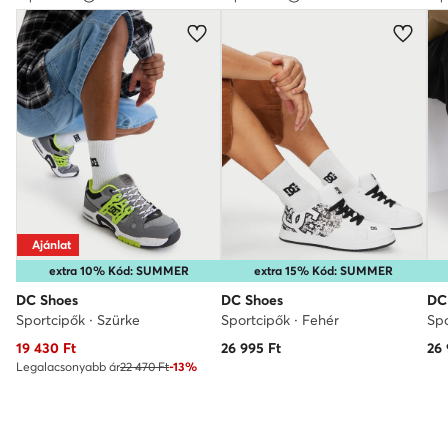
Ajánlat
extra 10% Kód: SUMMER
extra 15% Kód: SUMMER
DC Shoes
DC Shoes
DC
Sportcipők · Szürke
Sportcipők · Fehér
Spo
Aktuális ár
19 430
Ft
26 995
Ft
26
Legalacsonyabb ár
22 470 Ft
-13%