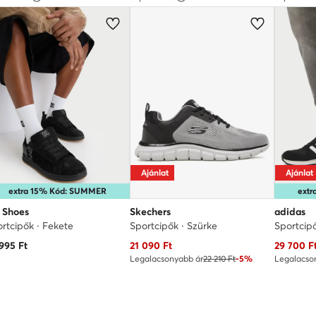
Ajánlat
Ajánlat
extra 15% Kód: SUMMER
ext
 Shoes
Skechers
adidas
rtcipők · Fekete
Sportcipők · Szürke
Sportcip
Aktuális ár
Aktuális 
 995
Ft
21 090
Ft
29 700
F
Legalacsonyabb ár
22 210 Ft
-5%
Legalacso