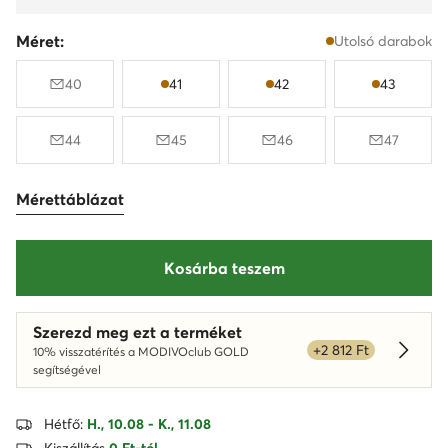
Méret:
Utolsó darabok
40
41
42
43
44
45
46
47
Mérettáblázat
Kosárba teszem
Szerezd meg ezt a terméket
+2 812 Ft
10% visszatérítés a MODIVOclub GOLD
Dowied
segítségével
Hétfő:
H., 10.08 - K., 11.08
Kiszállítás
0 Ft-tól