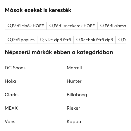
Mások ezeket is keresték
Férfi cipők HOFF
Férfi sneakerek HOFF
Férfi alacson
férfi papucs
Nike cipő férfi
Reebok férfi cipő
DC S
Népszerű márkák ebben a kategóriában
DC Shoes
Merrell
Hoka
Hunter
Clarks
Billabong
MEXX
Rieker
Vans
Kappa