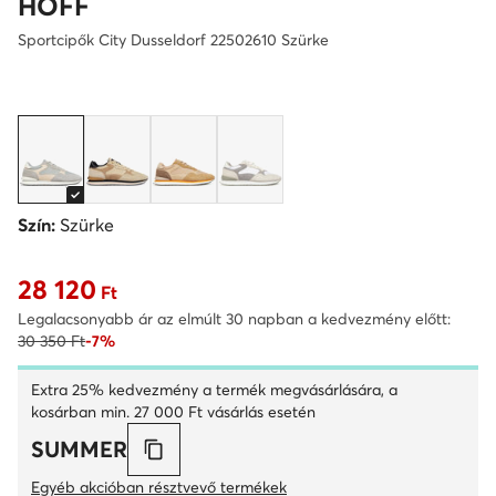
HOFF
Sportcipők City Dusseldorf 22502610 Szürke
Szín:
Szürke
28 120
Aktuális ár 28 120 Ft
Ft
Legalacsonyabb ár az elmúlt 30 napban a kedvezmény előtt:
30 350 Ft
-7%
Extra 25% kedvezmény a termék megvásárlására, a
kosárban min. 27 000 Ft vásárlás esetén
SUMMER
Egyéb akcióban résztvevő termékek