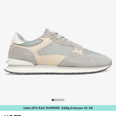
extra 25% Kód: SUMMER
· Eddig érvényes:
10
.
08