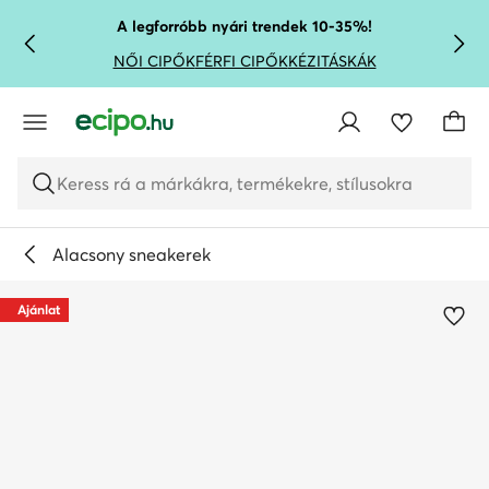
UGRÁS A FŐ TARTALOMRA
UGRÁS A KERESÉSHEZ
A legforróbb nyári trendek 10-35%!
NŐI CIPŐK
FÉRFI CIPŐK
KÉZITÁSKÁK
Keress rá a márkákra, termékekre, stílusokra
Alacsony sneakerek
Ajánlat