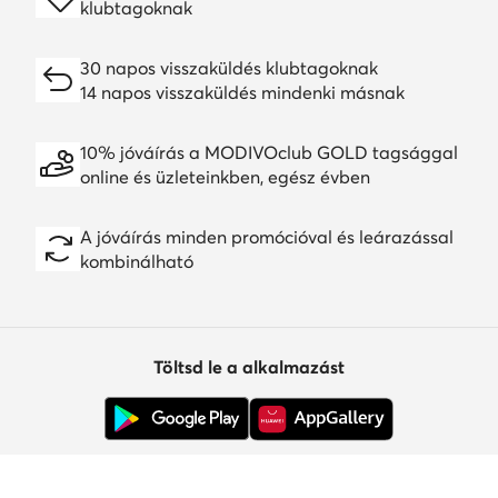
klubtagoknak
30 napos visszaküldés klubtagoknak
14 napos visszaküldés mindenki másnak
10% jóváírás a MODIVOclub GOLD tagsággal
online és üzleteinkben, egész évben
A jóváírás minden promócióval és leárazással
kombinálható
Töltsd le a alkalmazást
Ügyfélszolgálat