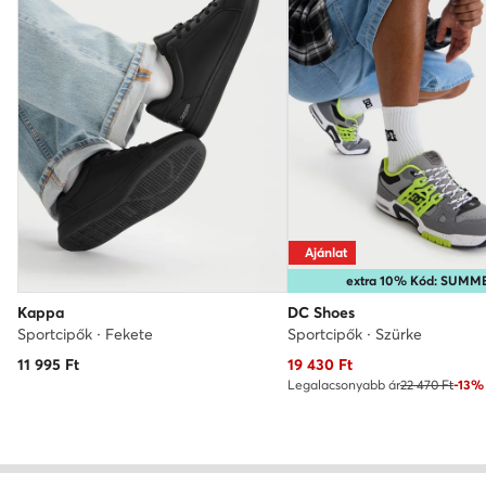
Ajánlat
extra 10% Kód: SUMM
Kappa
DC Shoes
Sportcipők · Fekete
Sportcipők · Szürke
Aktuális ár
11 995
Ft
19 430
Ft
Legalacsonyabb ár
22 470 Ft
-13%