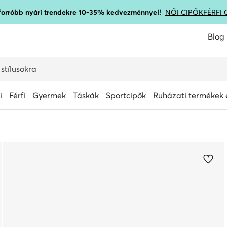
gforróbb nyári trendekre 10-35% kedvezménnyel!
NŐI CIPŐK
FÉRFI 
Blog
i
Férfi
Gyermek
Táskák
Sportcipők
Ruházati termékek é