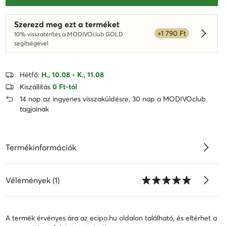
Szerezd meg ezt a terméket
+1 790 Ft
10% visszatérítés a MODIVOclub GOLD
Dowied
segítségével
Hétfő:
H., 10.08 - K., 11.08
Kiszállítás
0 Ft-tól
14 nap az ingyenes visszaküldésre, 30 nap a MODIVOclub
tagjainak
Termékinformációk
Vélemények (1)
A termék érvényes ára az ecipo.hu oldalon található, és eltérhet a