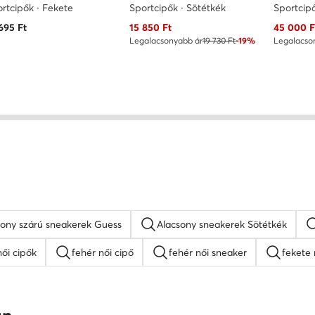
rtcipők · Fekete
Sportcipők · Sötétkék
Sportcip
Aktuális ár
Aktuális 
695
Ft
15 850
Ft
45 000
F
Legalacsonyabb ár
19 730 Ft
-19%
Legalacso
sony szárú sneakerek Guess
Alacsony sneakerek Sötétkék
ői cipők
fehér női cipő
fehér női sneaker
fekete 
Nine West női cipők
platform szandálok
női lapos ta