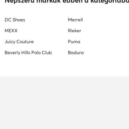
Népszerű márkák ebben a kategóriáb
Nine West női szandál
Reebok női cipő
fekete 
DC Shoes
Merrell
MEXX
Rieker
Juicy Couture
Puma
Beverly Hills Polo Club
Badura