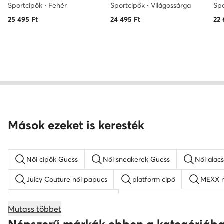
Sportcipők · Fehér
Sportcipők · Világossárga
Spo
25 495
Ft
24 495
Ft
22 
Mások ezeket is keresték
Női cipők Guess
Női sneakerek Guess
Női alac
Juicy Couture női papucs
platform cipő
MEXX n
KARL LAGERFELD női cipő
Mutass többet
női éksarkú szandálok
női magasszárú tornacipők