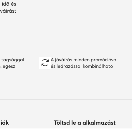
 idő és
váírást
 tagsággal
A jóváírás minden promócióval
n, egész
és leárazással kombinálható
iók
Töltsd le a alkalmazást