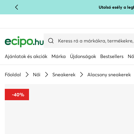
Utolsó esély a le
UGRÁS A FŐ TARTALOMRA
UGRÁS A KERESÉSHEZ
Ajánlatok és akciók
Márka
Újdonságok
Bestsellers
Nő
Főoldal
Női
Sneakerek
Alacsony sneakerek
-40%