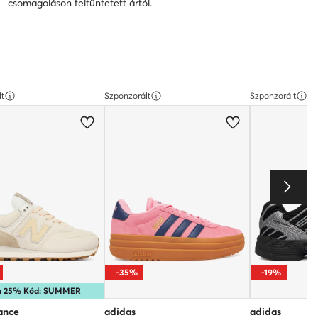
csomagoláson feltüntetett ártól.
lt
Szponzorált
Szponzorált
-35%
-19%
ra 25% Kód: SUMMER
ance
adidas
adidas