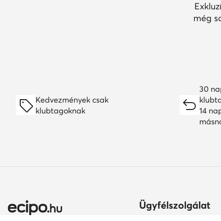
Exkluz
még so
30 na
Kedvezmények csak
klubt
klubtagoknak
14 na
másn
Ügyfélszolgálat