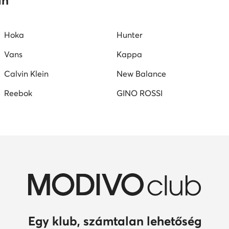
an
mokaszin női
G-Star RAW női cipők
Juicy Couture női ci
Hoka
Hunter
Vans
Kappa
Calvin Klein
New Balance
Reebok
GINO ROSSI
Egy klub, számtalan lehetőség