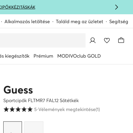
CIPŐK
KÉZITÁSKÁK
Alkalmazás letöltése
Találd meg az üzletet
Segítség
s kiegészítők
Prémium
MODIVOclub GOLD
Guess
Sportcipők FLTMR7 FAL12 Sötétkék
Vásárlói értékelések 1-5 skálán
5
⋅
Vélemények megtekintése
(1)