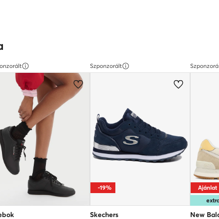
a
onzorált
Szponzorált
Szponzorá
-19%
Ajánlat
ext
ebok
Skechers
New Bal