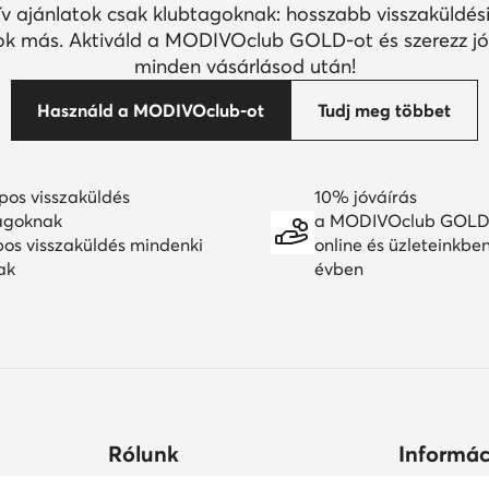
ív ajánlatok csak klubtagoknak: hosszabb visszaküldési
k más. Aktiváld a MODIVOclub GOLD-ot és szerezz jó
minden vásárlásod után!
Használd a MODIVOclub-ot
Tudj meg többet
pos visszaküldés
10% jóváírás
agoknak
a MODIVOclub GOLD
pos visszaküldés mindenki
online és üzleteinkbe
ak
évben
Rólunk
Informác