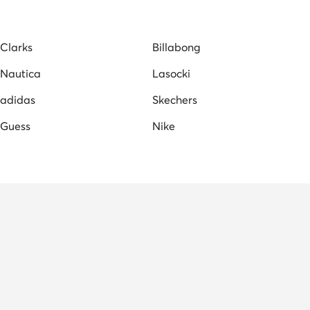
pők
Vans női tornacipők
Clarks
Billabong
Nautica
Lasocki
adidas
Skechers
Guess
Nike