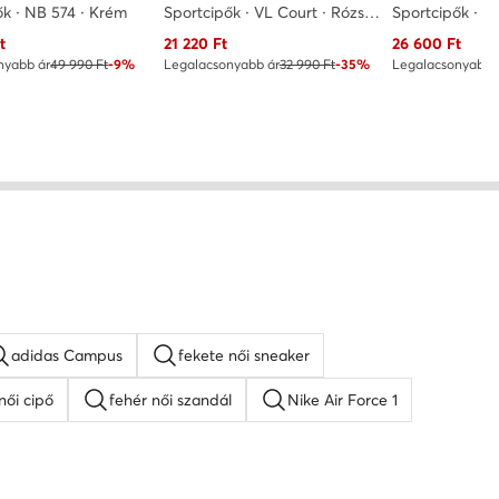
ők · NB 574 · Krém
Sportcipők · VL Court · Rózsaszín
Sportcipők · F
ár
Aktuális ár
Aktuális ár
t
21 220
Ft
26 600
Ft
nyabb ár
49 990 Ft
-9%
Legalacsonyabb ár
32 990 Ft
-35%
Legalacsonyabb 
adidas Campus
fekete női sneaker
női cipő
fehér női szandál
Nike Air Force 1
lpú szandálok
Guess női cipő
Lacoste női cipő