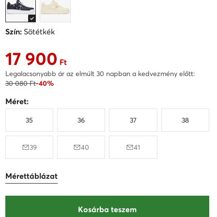
Szín:
Sötétkék
17 900
Aktuális ár 17 900 Ft
Ft
Legalacsonyabb ár az elmúlt 30 napban a kedvezmény előtt:
30 080 Ft
-40%
Méret:
35
36
37
38
39
40
41
Mérettáblázat
Kosárba teszem