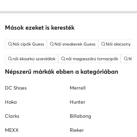
Mások ezeket is keresték
Női cipők Guess
Női sneakerek Guess
Női alacsony sz
női éksarkú szandálok
női magasszárú tornacipők
Nine
Népszerű márkák ebben a kategóriában
DC Shoes
Merrell
Hoka
Hunter
Clarks
Billabong
MEXX
Rieker