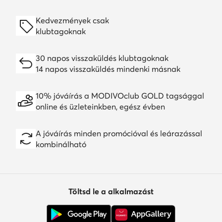
Kedvezmények csak
klubtagoknak
30 napos visszaküldés klubtagoknak
14 napos visszaküldés mindenki másnak
10% jóváírás a MODIVOclub GOLD tagsággal
online és üzleteinkben, egész évben
A jóváírás minden promócióval és leárazással
kombinálható
Töltsd le a alkalmazást