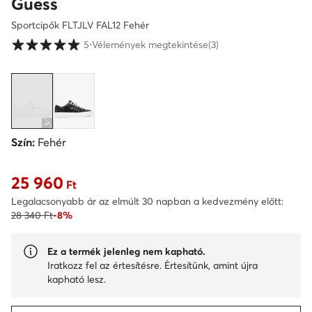
Guess
Sportcipők FLTJLV FAL12 Fehér
Vásárlói értékelések 1-5 skálán
5
⋅
Vélemények megtekintése
(3)
Szín:
Fehér
25 960
Aktuális ár 25 960 Ft
Ft
Legalacsonyabb ár az elmúlt 30 napban a kedvezmény előtt:
28 340 Ft
-8%
Ez a termék jelenleg nem kapható.
Iratkozz fel az értesítésre. Értesítünk, amint újra
kapható lesz.