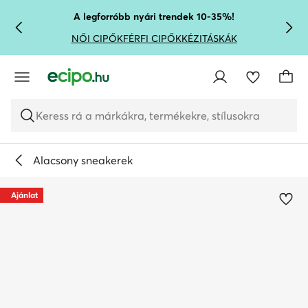
UGRÁS A FŐ TARTALOMRA
UGRÁS A KERESÉSHEZ
A legforróbb nyári trendek 10-35%!
NŐI CIPŐK
FÉRFI CIPŐK
KÉZITÁSKÁK
Keress rá a márkákra, termékekre, stílusokra
Alacsony sneakerek
Ajánlat