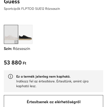
Guess
Sportcipők FLPTOD SUE12 Rózsaszín
Szín:
Rózsaszín
53 880
53 880 Ft
Ft
Ez a termék jelenleg nem kapható.
Iratkozz fel az értesítésre. Értesítünk, amint újra
kapható lesz.
Értesítsenek az elérhetőségről