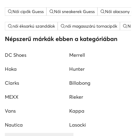
Női cipők Guess
Női sneakerek Guess
Női alacsony sz
női éksarkú szandálok
női magasszárú tornacipők
Nine
Népszerű márkák ebben a kategóriában
DC Shoes
Merrell
Hoka
Hunter
Clarks
Billabong
MEXX
Rieker
Vans
Kappa
Nautica
Lasocki