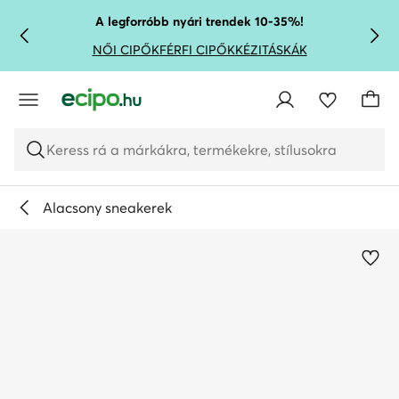
UGRÁS A FŐ TARTALOMRA
UGRÁS A KERESÉSHEZ
A legforróbb nyári trendek 10-35%!
NŐI CIPŐK
FÉRFI CIPŐK
KÉZITÁSKÁK
Keress rá a márkákra, termékekre, stílusokra
Alacsony sneakerek