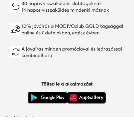
30 napos visszaküldés klubtagoknak
14 napos visszaküldés mindenki másnak
10% jóváírás a MODIVOclub GOLD tagsággal
online és üzleteinkben, egész évben
A jóváírás minden promócióval és leárazással
kombinálható
Töltsd le a alkalmazást
Ügyfélszolgálat
Rólunk