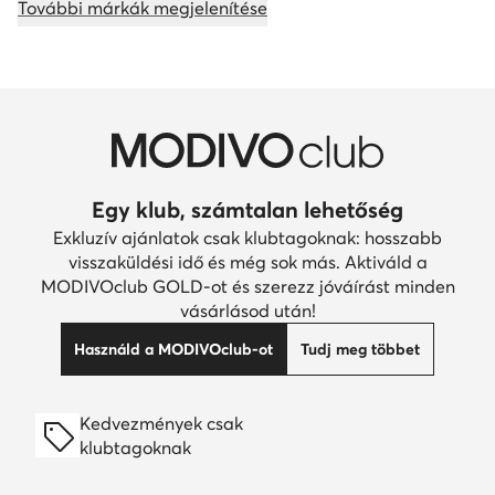
További márkák megjelenítése
Egy klub, számtalan lehetőség
Exkluzív ajánlatok csak klubtagoknak: hosszabb
visszaküldési idő és még sok más. Aktiváld a
MODIVOclub GOLD-ot és szerezz jóváírást minden
vásárlásod után!
Használd a MODIVOclub-ot
Tudj meg többet
Kedvezmények csak
klubtagoknak