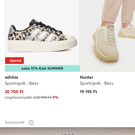
Ajánlat
extra 15% Kód: SUMMER
adidas
Hunter
Sportcipők · Bézs
Sportcipők · Bézs
Aktuális ár
20 700
Ft
19 195
Ft
Legalacsonyabb ár
22 990 Ft
-9%
Szponzorált