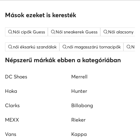
Mások ezeket is keresték
Női cipők Guess
Női sneakerek Guess
Női alacsony sz
női éksarkú szandálok
női magasszárú tornacipők
Nine
Népszerű márkák ebben a kategóriában
DC Shoes
Merrell
Hoka
Hunter
Clarks
Billabong
MEXX
Rieker
Vans
Kappa