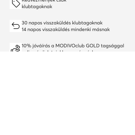
klubtagoknak
30 napos visszaküldés klubtagoknak
14 napos visszaküldés mindenki másnak
10% jóváírás a MODIVOclub GOLD tagsággal
online és üzleteinkben, egész évben
A jóváírás minden promócióval és leárazással
kombinálható
Töltsd le a alkalmazást