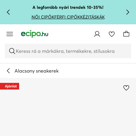
UGRÁS A FŐ TARTALOMRA
UGRÁS A KERESÉSHEZ
A legforróbb nyári trendek 10-35%!
NŐI CIPŐK
FÉRFI CIPŐK
KÉZITÁSKÁK
Keress rá a márkákra, termékekre, stílusokra
Alacsony sneakerek
Ajánlat