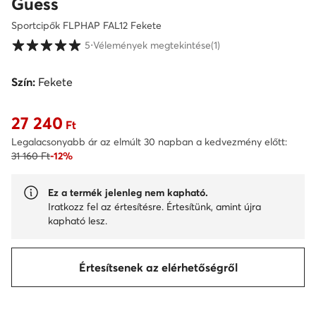
Guess
Sportcipők FLPHAP FAL12 Fekete
Vásárlói értékelések 1-5 skálán
5
⋅
Vélemények megtekintése
(1)
Szín:
Fekete
27 240
Aktuális ár 27 240 Ft
Ft
Legalacsonyabb ár az elmúlt 30 napban a kedvezmény előtt:
31 160 Ft
-12%
Ez a termék jelenleg nem kapható.
Iratkozz fel az értesítésre. Értesítünk, amint újra
kapható lesz.
Értesítsenek az elérhetőségről