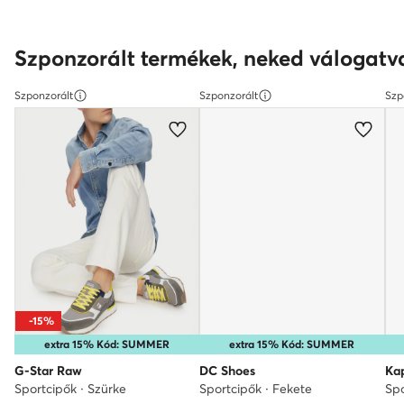
Szponzorált termékek, neked válogatv
Szponzorált
Szponzorált
Szp
-15%
extra 15% Kód: SUMMER
extra 15% Kód: SUMMER
G-Star Raw
DC Shoes
Ka
Sportcipők · Szürke
Sportcipők · Fekete
Spo