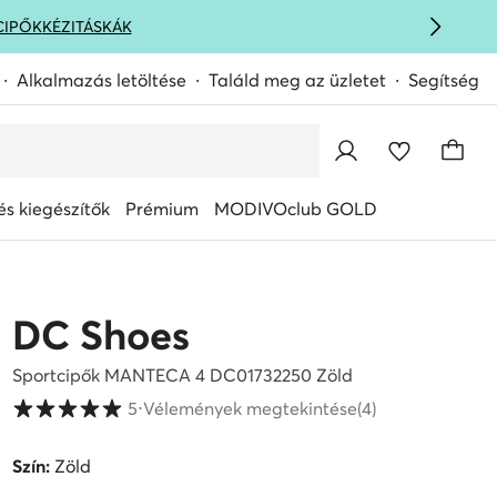
CIPŐK
KÉZITÁSKÁK
Alkalmazás letöltése
Találd meg az üzletet
Segítség
s kiegészítők
Prémium
MODIVOclub GOLD
DC Shoes
Sportcipők MANTECA 4 DC01732250 Zöld
Vásárlói értékelések 1-5 skálán
5
⋅
Vélemények megtekintése
(4)
Szín:
Zöld