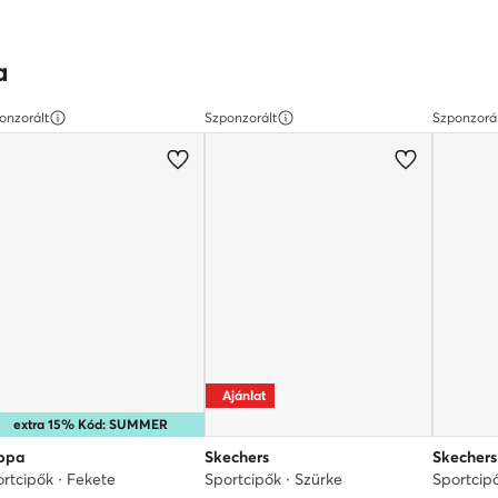
a
onzorált
Szponzorált
Szponzorá
Ajánlat
extra 15% Kód: SUMMER
ppa
Skechers
Skechers
rtcipők · Fekete
Sportcipők · Szürke
Sportcip