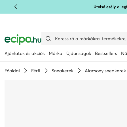
Utolsó esély a le
UGRÁS A FŐ TARTALOMRA
UGRÁS A KERESÉSHEZ
Ajánlatok és akciók
Márka
Újdonságok
Bestsellers
Nő
Főoldal
Férfi
Sneakerek
Alacsony sneakerek