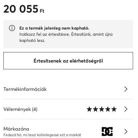
20 055
20 055 Ft
Ft
Ez a termék jelenleg nem kapható.
Iratkozz fel az értesítésre. Értesítünk, amint újra
kapható lesz.
Értesítsenek az elérhetőségről
Termékinformációk
Vélemények (4)
Márkazóna
Fedezd fel, mi teszi különlegessé ezt a márkát