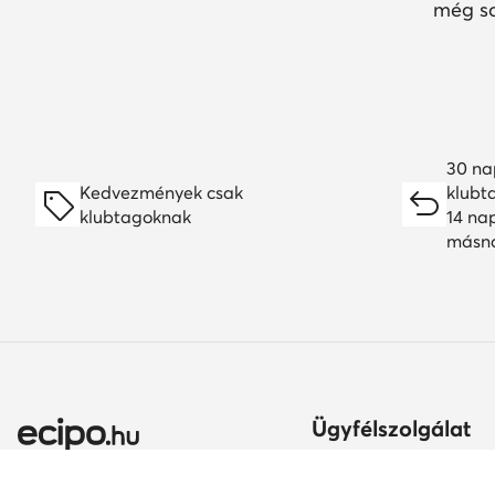
még so
30 na
Kedvezmények csak
klubt
klubtagoknak
14 na
másn
Ügyfélszolgálat
Szállítási módok és kö