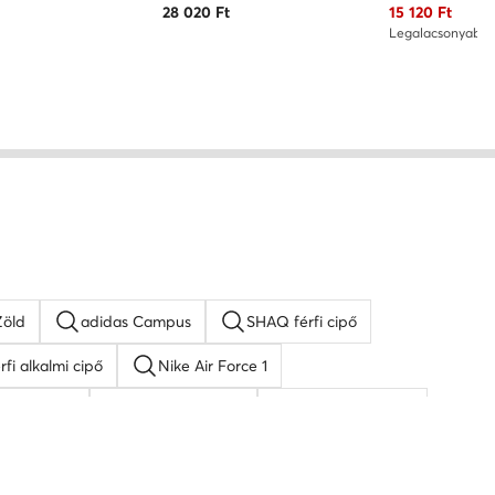
Aktuális ár
28 020
Ft
15 120
Ft
Legalacsonyabb 
Zöld
adidas Campus
SHAQ férfi cipő
rfi alkalmi cipő
Nike Air Force 1
rfi sneaker
fekete férfi cipő
férfi adidas cipő
Puma férfi cipő