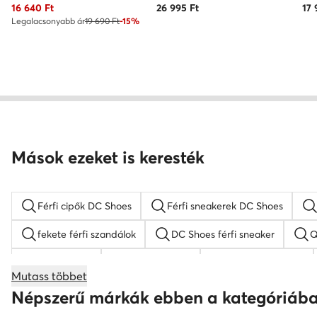
Aktuális ár
16 640
Ft
26 995
Ft
17 
Legalacsonyabb ár
19 690 Ft
-15%
Mások ezeket is keresték
Férfi cipők DC Shoes
Férfi sneakerek DC Shoes
fekete férfi szandálok
DC Shoes férfi sneaker
Q
férfi papucs
Nike cipő férfi
Reebok férfi cipő
Mutass többet
elegáns férfi cipő
fehér férfi cipő
Kappa férfi c
Népszerű márkák ebben a kategóriáb