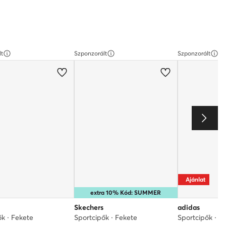
lt
Szponzorált
Szponzorált
Ajánlat
extra 10% Kód: SUMMER
Skechers
adidas
ők · Fekete
Sportcipők · Fekete
Sportcipők · F