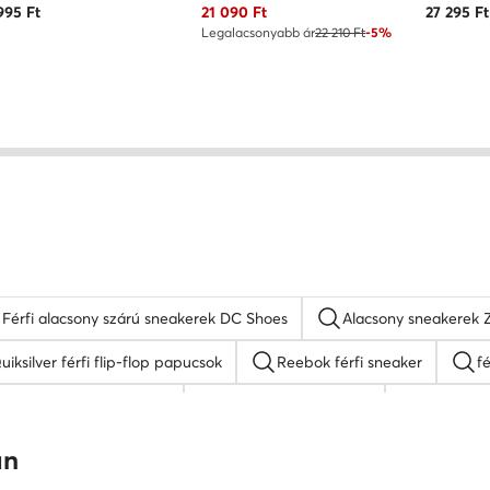
Aktuális ár
995
Ft
21 090
Ft
27 295
Ft
Legalacsonyabb ár
22 210 Ft
-5%
Férfi alacsony szárú sneakerek DC Shoes
Alacsony sneakerek 
uiksilver férfi flip-flop papucsok
Reebok férfi sneaker
fé
DC Shoes férfi cipő
fekete férfi mokaszin
Kappa fé
ipő
férfi magasszárú tornacipő
Lasocki férfi szandálok
an