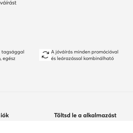
váírást
 tagsággal
A jóváírás minden promócióval
n, egész
és leárazással kombinálható
iók
Töltsd le a alkalmazást
árolhatok?