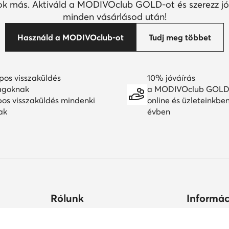
k más. Aktiváld a MODIVOclub GOLD-ot és szerezz jó
minden vásárlásod után!
Használd a MODIVOclub-ot
Tudj meg többet
pos visszaküldés
10% jóváírás
agoknak
a MODIVOclub GOLD
pos visszaküldés mindenki
online és üzleteinkbe
ak
évben
Rólunk
Informác
ltségek
Céginformációk
Hogyan vás