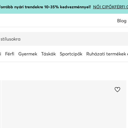
gforróbb nyári trendekre 10-35% kedvezménnyel!
NŐI CIPŐK
FÉRFI 
Blog
i
Férfi
Gyermek
Táskák
Sportcipők
Ruházati termékek é