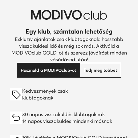
Egy klub, számtalan lehetőség
Exkluzív ajánlatok csak klubtagoknak: hosszabb
visszaküldési idő és még sok más. Aktiváld a
MODIVOclub GOLD-ot és szerezz jóváírást minden
vásárlásod után!
Használd a MODIVOclub-ot
Tudj meg többet
Kedvezmények csak
klubtagoknak
30 napos visszaküldés klubtagoknak
14 napos visszaküldés mindenki másnak
10% jóváírás a MODIVOclub GOLD tagsággal