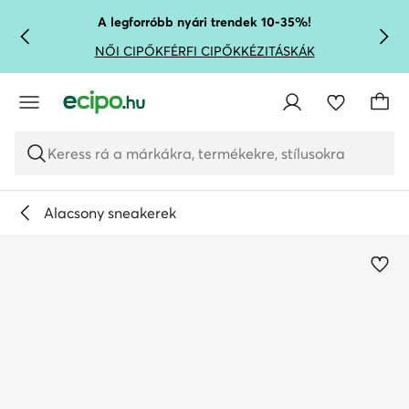
UGRÁS A FŐ TARTALOMRA
UGRÁS A KERESÉSHEZ
A legforróbb nyári trendek 10-35%!
NŐI CIPŐK
FÉRFI CIPŐK
KÉZITÁSKÁK
Keress rá a márkákra, termékekre, stílusokra
Alacsony sneakerek