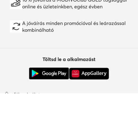
online és üzleteinkben, egész évben
A jóváírás minden promócióval és leárazással
kombinálható
Töltsd le a alkalmazást
Ügyfélszolgálat
Rólunk
Információk