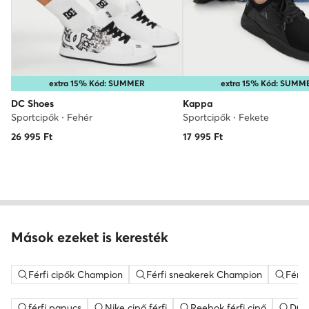
extra 15% Kód: SUMMER
extra 15% Kód: SUMM
DC Shoes
Kappa
Sportcipők · Fehér
Sportcipők · Fekete
26 995
Ft
17 995
Ft
Mások ezeket is keresték
Férfi cipők Champion
Férfi sneakerek Champion
Férfi
férfi papucs
Nike cipő férfi
Reebok férfi cipő
DC S