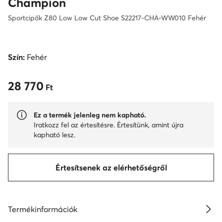
Champion
Sportcipők Z80 Low Low Cut Shoe S22217-CHA-WW010 Fehér
Szín:
Fehér
28 770
28 770 Ft
Ft
Ez a termék jelenleg nem kapható.
Iratkozz fel az értesítésre. Értesítünk, amint újra
kapható lesz.
Értesítsenek az elérhetőségről
Termékinformációk