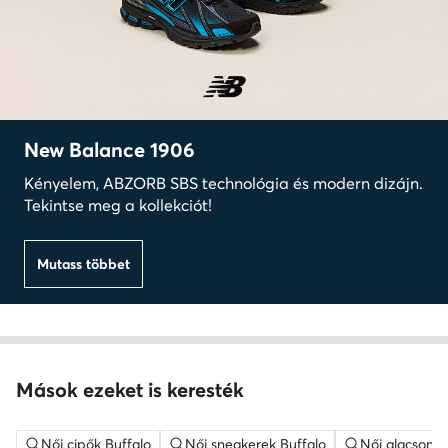
New Balance 1906
Kényelem, ABZORB SBS technológia és modern dizájn.
Tekintse meg a kollekciót!
Mutass többet
Mások ezeket is keresték
Női cipők Buffalo
Női sneakerek Buffalo
Női alacsony 