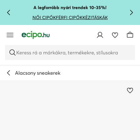
UGRÁS A FŐ TARTALOMRA
UGRÁS A KERESÉSHEZ
A legforróbb nyári trendek 10-35%!
NŐI CIPŐK
FÉRFI CIPŐK
KÉZITÁSKÁK
Keress rá a márkákra, termékekre, stílusokra
Alacsony sneakerek