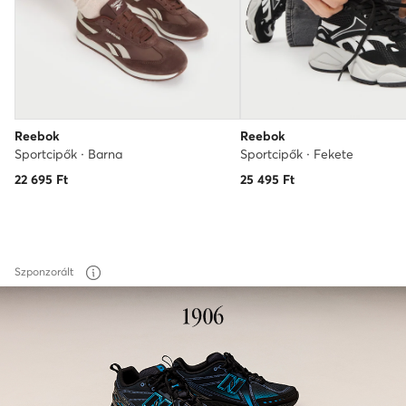
Reebok
Reebok
Sportcipők · Barna
Sportcipők · Fekete
22 695
Ft
25 495
Ft
Szponzorált