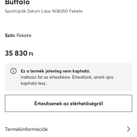
Buffalo
Sportcipők Saturn Lace 1636350 Fekete
Szín:
Fekete
35 830
35 830 Ft
Ft
Ez a termék jelenleg nem kapható.
Iratkozz fel az értesítésre. Értesítünk, amint újra
kapható lesz.
Értesítsenek az elérhetőségről
Termékinformációk