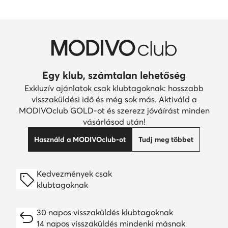
Egy klub, számtalan lehetőség
Exkluzív ajánlatok csak klubtagoknak: hosszabb
visszaküldési idő és még sok más. Aktiváld a
MODIVOclub GOLD-ot és szerezz jóváírást minden
vásárlásod után!
Használd a MODIVOclub-ot
Tudj meg többet
Kedvezmények csak
klubtagoknak
30 napos visszaküldés klubtagoknak
14 napos visszaküldés mindenki másnak