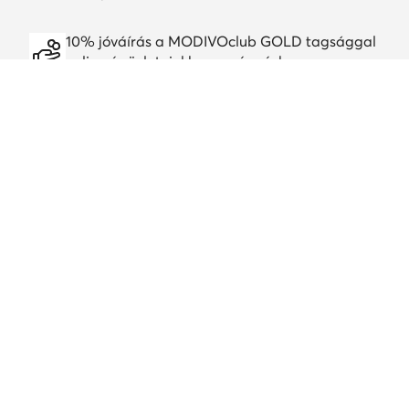
10% jóváírás a MODIVOclub GOLD tagsággal
online és üzleteinkben, egész évben
A jóváírás minden promócióval és leárazással
kombinálható
Töltsd le a alkalmazást
Ügyfélszolgálat
Rólunk