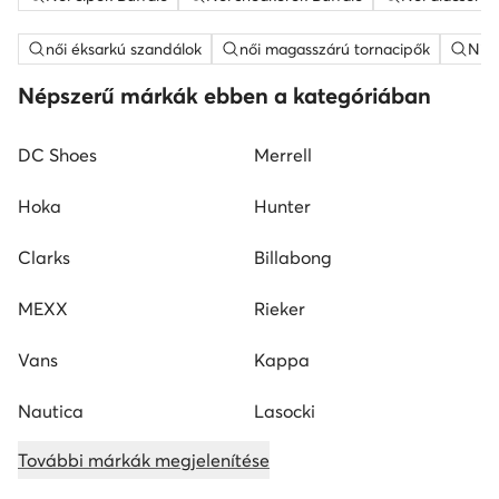
női éksarkú szandálok
női magasszárú tornacipők
Nine
Népszerű márkák ebben a kategóriában
DC Shoes
Merrell
Hoka
Hunter
Clarks
Billabong
MEXX
Rieker
Vans
Kappa
Nautica
Lasocki
További márkák megjelenítése