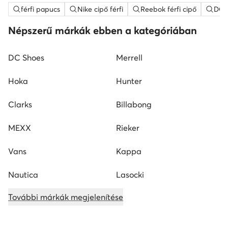
férfi papucs
Nike cipő férfi
Reebok férfi cipő
DC S
Népszerű márkák ebben a kategóriában
DC Shoes
Merrell
Hoka
Hunter
Clarks
Billabong
MEXX
Rieker
Vans
Kappa
Nautica
Lasocki
További márkák megjelenítése