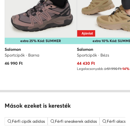
Ajánlat
extra 25% Kód: SUMMER
extra 10% Kód: SUMM
Salomon
Salomon
Sportcipők · Barna
Sportcipők · Bézs
Aktuális ár
46 990
Ft
44 430
Ft
Legalacsonyabb ár
51 990 Ft
-14%
Mások ezeket is keresték
Férfi cipők adidas
Férfi sneakerek adidas
Férfi alacso