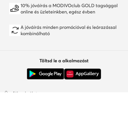
10% jóváírás a MODIVOclub GOLD tagsággal
online és üzleteinkben, egész évben
A jóváírás minden promócióval és leárazással
kombinálható
Töltsd le a alkalmazást
Ügyfélszolgálat
Rólunk
Információk