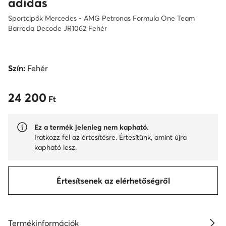
adidas
Sportcipők Mercedes - AMG Petronas Formula One Team
Barreda Decode JR1062 Fehér
Szín:
Fehér
24 200
24 200 Ft
Ft
Ez a termék jelenleg nem kapható.
Iratkozz fel az értesítésre. Értesítünk, amint újra
kapható lesz.
Értesítsenek az elérhetőségről
Termékinformációk