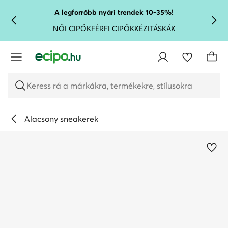
UGRÁS A FŐ TARTALOMRA
UGRÁS A KERESÉSHEZ
A legforróbb nyári trendek 10-35%!
NŐI CIPŐK
FÉRFI CIPŐK
KÉZITÁSKÁK
Keress rá a márkákra, termékekre, stílusokra
Alacsony sneakerek