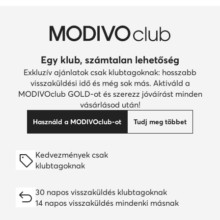
Egy klub, számtalan lehetőség
Exkluzív ajánlatok csak klubtagoknak: hosszabb
visszaküldési idő és még sok más. Aktiváld a
MODIVOclub GOLD-ot és szerezz jóváírást minden
vásárlásod után!
Használd a MODIVOclub-ot
Tudj meg többet
Kedvezmények csak
klubtagoknak
30 napos visszaküldés klubtagoknak
14 napos visszaküldés mindenki másnak