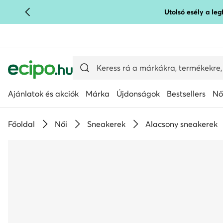
Utolsó esély a le
UGRÁS A FŐ TARTALOMRA
UGRÁS A KERESÉSHEZ
Ajánlatok és akciók
Márka
Újdonságok
Bestsellers
Nő
Főoldal
Női
Sneakerek
Alacsony sneakerek