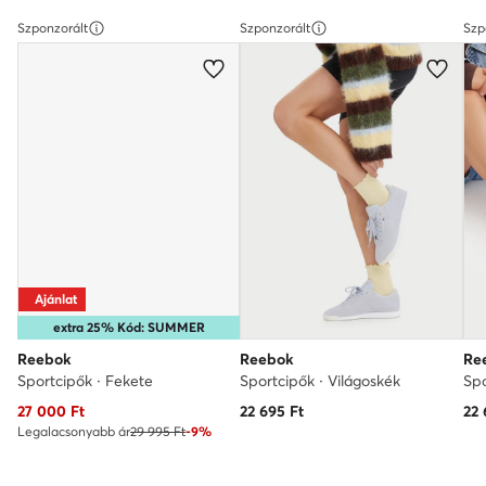
Szponzorált
Szponzorált
Szp
Ajánlat
extra 25% Kód: SUMMER
Reebok
Reebok
Re
Sportcipők · Fekete
Sportcipők · Világoskék
Spo
Aktuális ár
27 000
Ft
22 695
Ft
22 
Legalacsonyabb ár
29 995 Ft
-9%