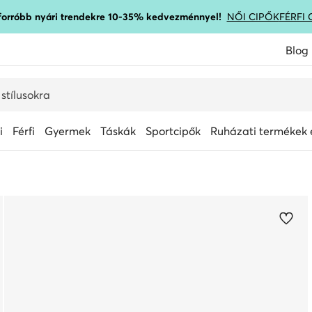
gforróbb nyári trendekre 10-35% kedvezménnyel!
NŐI CIPŐK
FÉRFI 
Blog
i
Férfi
Gyermek
Táskák
Sportcipők
Ruházati termékek é