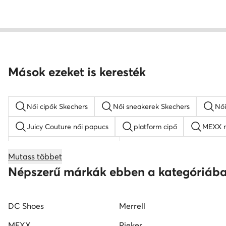
Mások ezeket is keresték
Női cipők Skechers
Női sneakerek Skechers
Női
Juicy Couture női papucs
platform cipő
MEXX n
KARL LAGERFELD női cipő
Mutass többet
női éksarkú szandálok
női magasszárú tornacipők
Népszerű márkák ebben a kategóriáb
Nine West női szandál
Reebok női cipő
fekete 
DC Shoes
Merrell
MEXX
Rieker