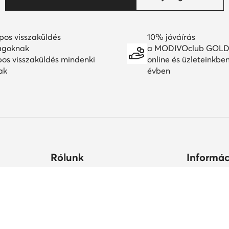
pos visszaküldés
10% jóváírás
agoknak
a MODIVOclub GOLD
pos visszaküldés mindenki
online és üzleteinkbe
ak
évben
Rólunk
Informác
ltségek
Céginformációk
Hogyan vás
állási
MODIVO Csoport
Cipőápolá
Karrier a MODIVO Csoportnál
Termékbiz