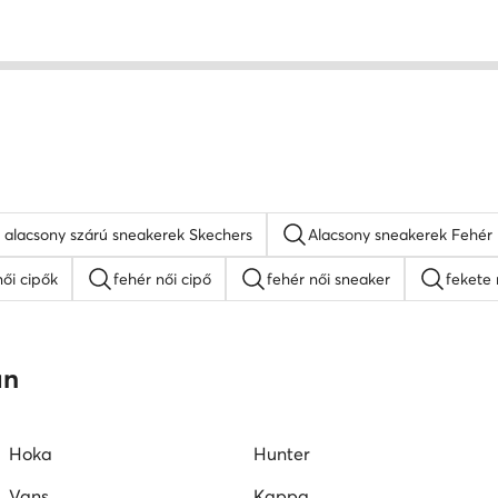
 alacsony szárú sneakerek Skechers
Alacsony sneakerek Fehér
ői cipők
fehér női cipő
fehér női sneaker
fekete 
Nine West női cipők
platform szandálok
női lapos ta
an
mokaszin női
G-Star RAW női cipők
Juicy Couture női ci
Hoka
Hunter
Vans
Kappa