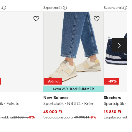
lt
Szponzorált
Szponzorált
Ajánlat
-19%
extra 25% Kód: SUMMER
New Balance
Skechers
ők · Fekete
Sportcipők · NB 574 · Krém
Sportcipők · S
ár
Aktuális ár
Aktuális ár
t
45 000
Ft
15 850
Ft
nyabb ár
23 630 Ft
-8%
Legalacsonyabb ár
49 990 Ft
-9%
Legalacsonyabb 