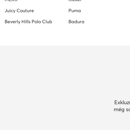
Juicy Couture
Puma
Beverly Hills Polo Club
Badura
Exkluz
még so