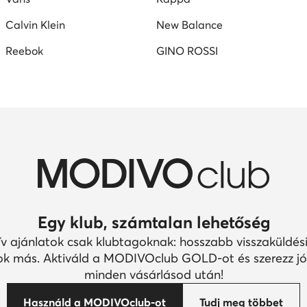
Calvin Klein
New Balance
Reebok
GINO ROSSI
Egy klub, számtalan lehetőség
ív ajánlatok csak klubtagoknak: hosszabb visszaküldési
k más. Aktiváld a MODIVOclub GOLD-ot és szerezz jó
minden vásárlásod után!
Használd a MODIVOclub-ot
Tudj meg többet