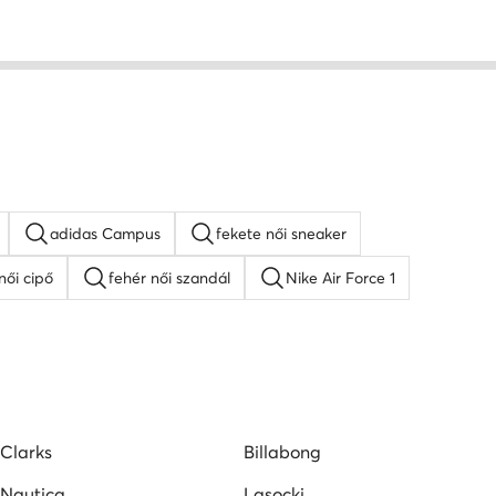
adidas Campus
fekete női sneaker
női cipő
fehér női szandál
Nike Air Force 1
lpú szandálok
Guess női cipő
Lacoste női cipő
pők
Vans női tornacipők
Clarks
Billabong
Nautica
Lasocki