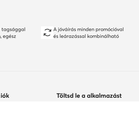
 tagsággal
A jóváírás minden promócióval
n, egész
és leárazással kombinálható
iók
Töltsd le a alkalmazást
árolhatok?
s
tonság