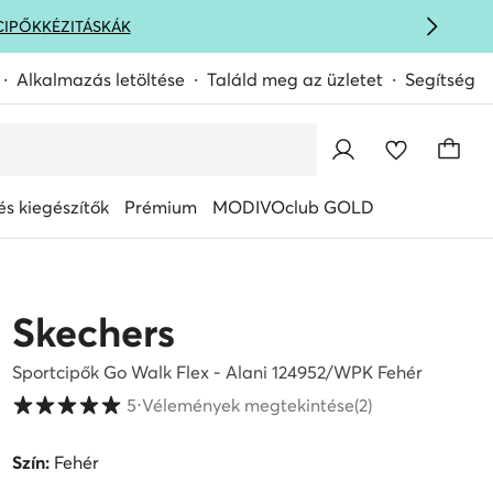
CIPŐK
KÉZITÁSKÁK
Alkalmazás letöltése
Találd meg az üzletet
Segítség
s kiegészítők
Prémium
MODIVOclub GOLD
Skechers
Sportcipők Go Walk Flex - Alani 124952/WPK Fehér
Vásárlói értékelések 1-5 skálán
5
⋅
Vélemények megtekintése
(2)
Szín:
Fehér