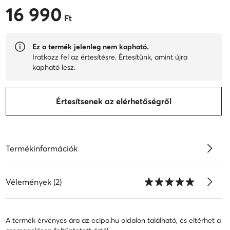
16 990
16 990 Ft
Ft
Ez a termék jelenleg nem kapható.
Iratkozz fel az értesítésre. Értesítünk, amint újra
kapható lesz.
Értesítsenek az elérhetőségről
Termékinformációk
Vélemények (2)
A termék érvényes ára az ecipo.hu oldalon található, és eltérhet a