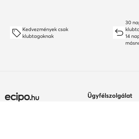
30 na
Kedvezmények csak
klubt
klubtagoknak
14 na
másn
Ügyfélszolgálat
Szállítási módok és kö
Itt gyakorolhatod az el
jogodat
Ország módosítása: