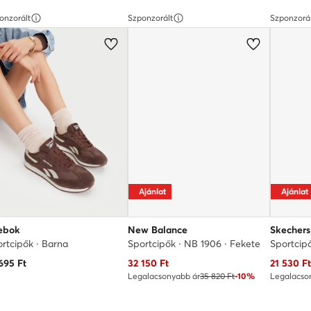
onzorált
Szponzorált
Szponzorá
Ajánlat
Ajánlat
ebok
New Balance
Skechers
rtcipők · Barna
Sportcipők · NB 1906 · Fekete
Sportcip
Aktuális ár
Aktuális 
695
Ft
32 150
Ft
21 530
F
Legalacsonyabb ár
35 820 Ft
-10%
Legalacso