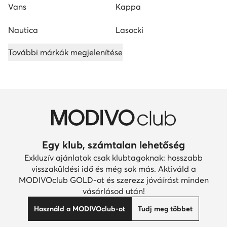
Vans
Kappa
Nautica
Lasocki
További márkák megjelenítése
Egy klub, számtalan lehetőség
Exkluzív ajánlatok csak klubtagoknak: hosszabb
visszaküldési idő és még sok más. Aktiváld a
MODIVOclub GOLD-ot és szerezz jóváírást minden
vásárlásod után!
Használd a MODIVOclub-ot
Tudj meg többet