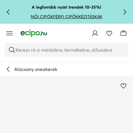
UGRÁS A FŐ TARTALOMRA
UGRÁS A KERESÉSHEZ
A legforróbb nyári trendek 10-35%!
NŐI CIPŐK
FÉRFI CIPŐK
KÉZITÁSKÁK
Keress rá a márkákra, termékekre, stílusokra
Alacsony sneakerek