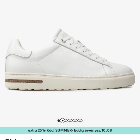
extra 25% Kód: SUMMER
· Eddig érvényes:
10
.
08