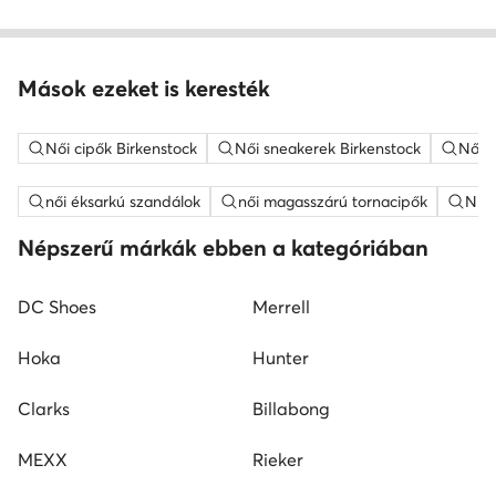
Mások ezeket is keresték
Női cipők Birkenstock
Női sneakerek Birkenstock
Női a
női éksarkú szandálok
női magasszárú tornacipők
Nine
Népszerű márkák ebben a kategóriában
DC Shoes
Merrell
Hoka
Hunter
Clarks
Billabong
MEXX
Rieker