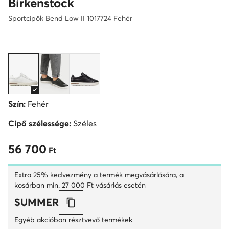
Birkenstock
Sportcipők Bend Low II 1017724 Fehér
Szín:
Fehér
Cipő szélessége:
Széles
56 700
56 700 Ft
Ft
Extra 25% kedvezmény a termék megvásárlására, a
kosárban min. 27 000 Ft vásárlás esetén
SUMMER
Egyéb akcióban résztvevő termékek