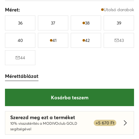
Méret:
Utolsó darabok
36
37
38
39
40
41
42
43
44
Mérettáblázat
Kosárba teszem
Szerezd meg ezt a terméket
+5 670 Ft
10% visszatérítés a MODIVOclub GOLD
Dowied
segítségével