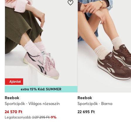
Ajánlat
extra 15% Kód: SUMMER
Reebok
Reebok
Sportcipők · Világos rózsaszín
Sportcipők · Barna
Aktuális ár
24 570
Ft
22 695
Ft
Legalacsonyabb ár
27 295 Ft
-9%