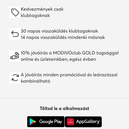
Kedvezmények csak
klubtagoknak
30 napos visszaküldés klubtagoknak
14 napos visszaküldés mindenki másnak
10% jóváírás a MODIVOclub GOLD tagsággal
online és üzleteinkben, egész évben
A jóváírás minden promócióval és leárazással
kombinálható
Töltsd le a alkalmazást