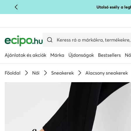
Utolsó esély a le
UGRÁS A FŐ TARTALOMRA
UGRÁS A KERESÉSHEZ
Ajánlatok és akciók
Márka
Újdonságok
Bestsellers
Nő
Főoldal
Női
Sneakerek
Alacsony sneakerek