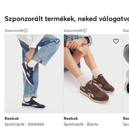
Szponzorált termékek, neked válogatv
Szponzorált
Szponzorált
Szp
Reebok
Reebok
Re
Sportcipők · Sötétkék
Sportcipők · Barna
Spo