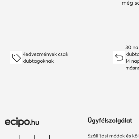
még so
30 na
Kedvezmények csak
klubt
klubtagoknak
14 na
másn
Ügyfélszolgálat
Szállítási módok és kö