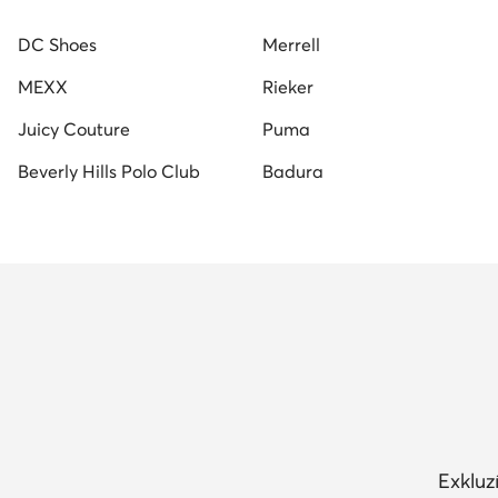
Guess női cipő
Lacoste női cipő
Nine West női 
DC Shoes
Merrell
Vans női tornacipők
MEXX
Rieker
Juicy Couture
Puma
Beverly Hills Polo Club
Badura
Exkluz