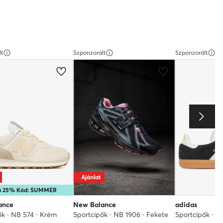
lt
Szponzorált
Szponzorált
Ajánlat
ra 25% Kód: SUMMER
ance
New Balance
adidas
ők · NB 574 · Krém
Sportcipők · NB 1906 · Fekete
Sportcipők · S