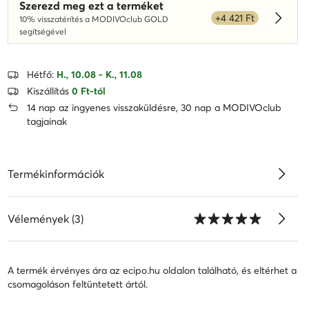
Szerezd meg ezt a terméket
+4 421 Ft
10% visszatérítés a MODIVOclub GOLD
Dowied
segítségével
Hétfő:
H., 10.08 - K., 11.08
Kiszállítás
0 Ft-tól
14 nap az ingyenes visszaküldésre, 30 nap a MODIVOclub
tagjainak
Termékinformációk
Vélemények (3)
A termék érvényes ára az ecipo.hu oldalon található, és eltérhet a
csomagoláson feltüntetett ártól.