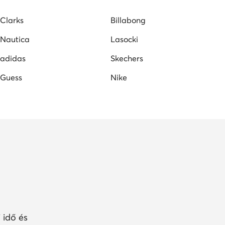
tar RAW női cipők
Juicy Couture női cipők
Clarks
Billabong
Nautica
Lasocki
adidas
Skechers
Guess
Nike
 idő és