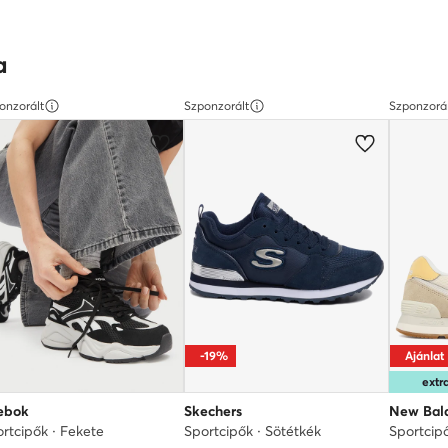
a
onzorált
Szponzorált
Szponzorá
-19%
Ajánlat
ext
ebok
Skechers
New Bal
rtcipők · Fekete
Sportcipők · Sötétkék
Sportcip