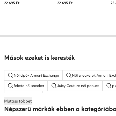
22 695
Ft
22 695
Ft
25
Mások ezeket is keresték
Női cipők Armani Exchange
Női sneakerek Armani Ex
fekete női sneaker
Juicy Couture női papucs
pl
Nike Air Force 1
Mutass többet
KARL LAGERFELD női cipő
női éksarkú szandálok
Népszerű márkák ebben a kategóriáb