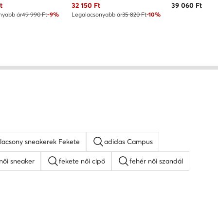
ár
Aktuális ár
t
32 150
Ft
39 060
Ft
nyabb ár
49 990 Ft
-9%
Legalacsonyabb ár
35 820 Ft
-10%
lacsony sneakerek Fekete
adidas Campus
női sneaker
fekete női cipő
fehér női szandál
form szandálok
női lapos talpú szandálok