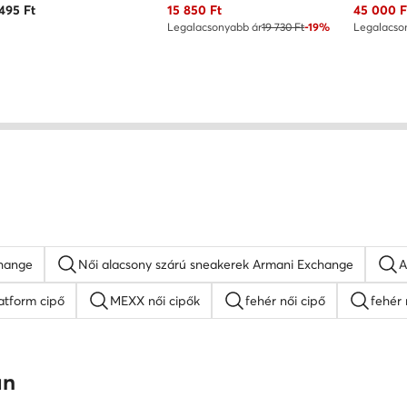
Aktuális ár
Aktuális 
 495
Ft
15 850
Ft
45 000
F
Legalacsonyabb ár
19 730 Ft
-19%
Legalacso
change
Női alacsony szárú sneakerek Armani Exchange
A
atform cipő
MEXX női cipők
fehér női cipő
fehér 
női magasszárú tornacipők
Nine West női cipők
plat
an