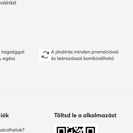
váírást
 tagsággal
A jóváírás minden promócióval
n, egész
és leárazással kombinálható
iók
Töltsd le a alkalmazást
árolhatok?