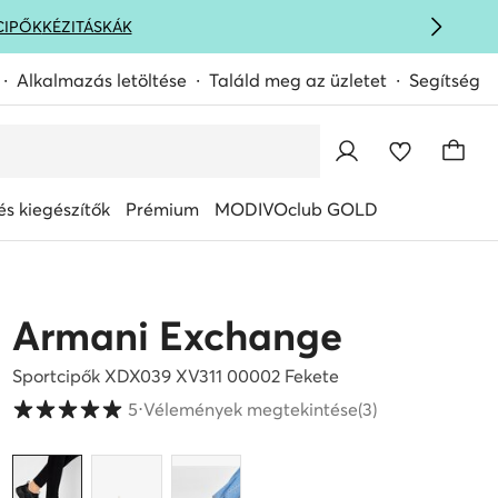
CIPŐK
KÉZITÁSKÁK
Alkalmazás letöltése
Találd meg az üzletet
Segítség
s kiegészítők
Prémium
MODIVOclub GOLD
Armani Exchange
Sportcipők XDX039 XV311 00002 Fekete
Vásárlói értékelések 1-5 skálán
5
⋅
Vélemények megtekintése
(3)