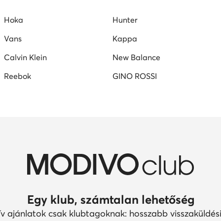
szandál
Reebok női cipő
fekete mokaszin női
G-S
Hoka
Hunter
Vans
Kappa
Calvin Klein
New Balance
Reebok
GINO ROSSI
Egy klub, számtalan lehetőség
ív ajánlatok csak klubtagoknak: hosszabb visszaküldési