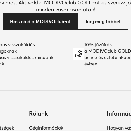
k más. Aktiváld a MODIVOclub GOLD-ot és szerezz jó
minden vásárlásod után!
Használd a MODIVOclub-ot
Tudj meg többet
pos visszaküldés
10% jóváírás
agoknak
a MODIVOclub GOLD
pos visszaküldés mindenki
online és üzleteinkbe
ak
évben
Rólunk
Informác
ltségek
Céginformációk
Hogyan vás