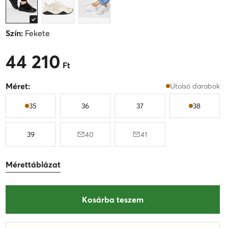
Szín:
Fekete
44 210
44 210 Ft
Ft
Méret:
Utolsó darabok
35
36
37
38
39
40
41
Mérettáblázat
Kosárba teszem