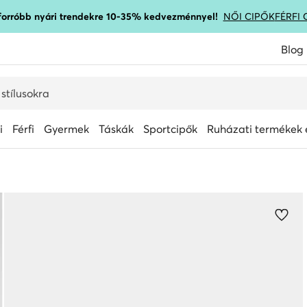
gforróbb nyári trendekre 10-35% kedvezménnyel!
NŐI CIPŐK
FÉRFI 
Blog
i
Férfi
Gyermek
Táskák
Sportcipők
Ruházati termékek é