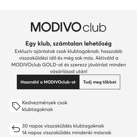
Egy klub, számtalan lehetőség
Exkluzív ajánlatok csak klubtagoknak: hosszabb
visszaküldési idő és még sok más. Aktiváld a
MODIVOclub GOLD-ot és szerezz jóváírást minden
vásárlásod után!
Használd a MODIVOclub-ot
Tudj meg többet
Kedvezmények csak
klubtagoknak
30 napos visszaküldés klubtagoknak
14 napos visszaküldés mindenki másnak