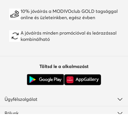
10% jóváírás a MODIVOclub GOLD tagsággal
online és üzleteinkben, egész évben
A jóváírás minden promócióval és leárazással
kombinálható
Töltsd le a alkalmazást
Ügyfélszolgálat
Rólunk
Információk