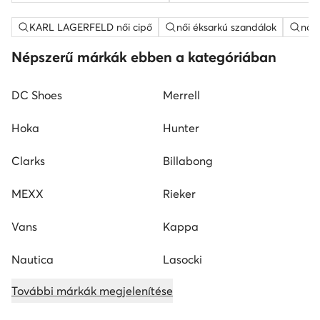
KARL LAGERFELD női cipő
női éksarkú szandálok
női
Népszerű márkák ebben a kategóriában
DC Shoes
Merrell
Hoka
Hunter
Clarks
Billabong
MEXX
Rieker
Vans
Kappa
Nautica
Lasocki
További márkák megjelenítése