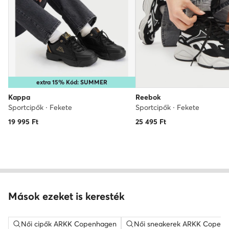
extra 15% Kód: SUMMER
Kappa
Reebok
Sportcipők · Fekete
Sportcipők · Fekete
19 995
Ft
25 495
Ft
Mások ezeket is keresték
Női cipők ARKK Copenhagen
Női sneakerek ARKK Copen