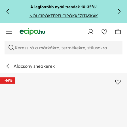
UGRÁS A FŐ TARTALOMRA
UGRÁS A KERESÉSHEZ
A legforróbb nyári trendek 10-35%!
NŐI CIPŐK
FÉRFI CIPŐK
KÉZITÁSKÁK
Keress rá a márkákra, termékekre, stílusokra
Alacsony sneakerek
-16%