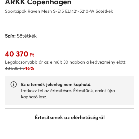
ARKK Copenhagen
Sportcipők Raven Mesh S-E15 EL1421-5210-W Sötétkék
Szín:
Sötétkék
40 370
Aktuális ár 40 370 Ft
Ft
Legalacsonyabb ár az elmúlt 30 napban a kedvezmény előtt:
48 530 Ft
-16%
Ez a termék jelenleg nem kapható.
Iratkozz fel az értesítésre. Értesítünk, amint újra
kapható lesz.
Értesítsenek az elérhetőségről