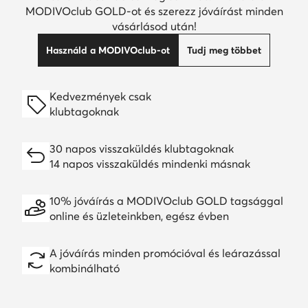
MODIVOclub GOLD-ot és szerezz jóváírást minden
vásárlásod után!
Használd a MODIVOclub-ot
Tudj meg többet
Kedvezmények csak
klubtagoknak
30 napos visszaküldés klubtagoknak
14 napos visszaküldés mindenki másnak
10% jóváírás a MODIVOclub GOLD tagsággal
online és üzleteinkben, egész évben
A jóváírás minden promócióval és leárazással
kombinálható