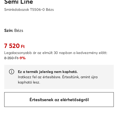
Semi Line
Sminkdobozok T5506-0 Bézs
Szín:
Bézs
7 520
Aktuális ár 7 520 Ft
Ft
Legalacsonyabb ár az elmúlt 30 napban a kedvezmény előtt:
8 350 Ft
-9%
Ez a termék jelenleg nem kapható.
Iratkozz fel az értesítésre. Értesítünk, amint újra
kapható lesz.
Értesítsenek az elérhetőségről