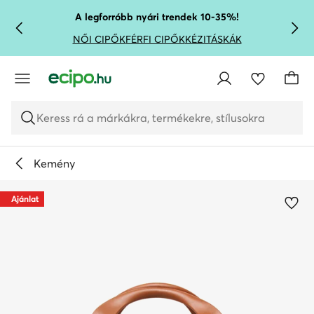
UGRÁS A FŐ TARTALOMRA
UGRÁS A KERESÉSHEZ
A legforróbb nyári trendek 10-35%!
NŐI CIPŐK
FÉRFI CIPŐK
KÉZITÁSKÁK
Keress rá a márkákra, termékekre, stílusokra
Kemény
Ajánlat