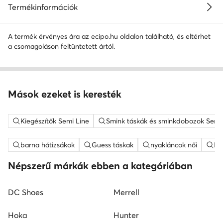
Termékinformációk
A termék érvényes ára az ecipo.hu oldalon található, és eltérhet
a csomagoláson feltüntetett ártól.
Mások ezeket is keresték
Kiegészítők Semi Line
Smink táskák és sminkdobozok Semi
barna hátizsákok
Guess táskak
nyakláncok női
ME
Népszerű márkák ebben a kategóriában
DC Shoes
Merrell
Hoka
Hunter