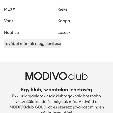
MEXX
Rieker
Vans
Kappa
Nautica
Lasocki
További márkák megjelenítése
Egy klub, számtalan lehetőség
Exkluzív ajánlatok csak klubtagoknak: hosszabb
visszaküldési idő és még sok más. Aktiváld a
MODIVOclub GOLD-ot és szerezz jóváírást minden
vásárlásod után!