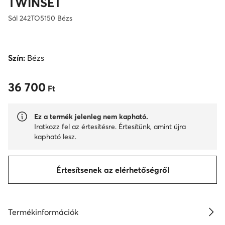
TWINSET
Sál 242TO5150 Bézs
Szín:
Bézs
36 700
36 700 Ft
Ft
Ez a termék jelenleg nem kapható.
Iratkozz fel az értesítésre. Értesítünk, amint újra
kapható lesz.
Értesítsenek az elérhetőségről
Termékinformációk