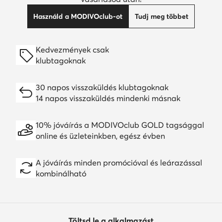
Használd a MODIVOclub-ot
Tudj meg többet
Kedvezmények csak
klubtagoknak
30 napos visszaküldés klubtagoknak
14 napos visszaküldés mindenki másnak
10% jóváírás a MODIVOclub GOLD tagsággal
online és üzleteinkben, egész évben
A jóváírás minden promócióval és leárazással
kombinálható
Töltsd le a alkalmazást