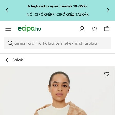
UGRÁS A FŐ TARTALOMRA
UGRÁS A KERESÉSHEZ
A legforróbb nyári trendek 10-35%!
NŐI CIPŐK
FÉRFI CIPŐK
KÉZITÁSKÁK
Keress rá a márkákra, termékekre, stílusokra
Sálak