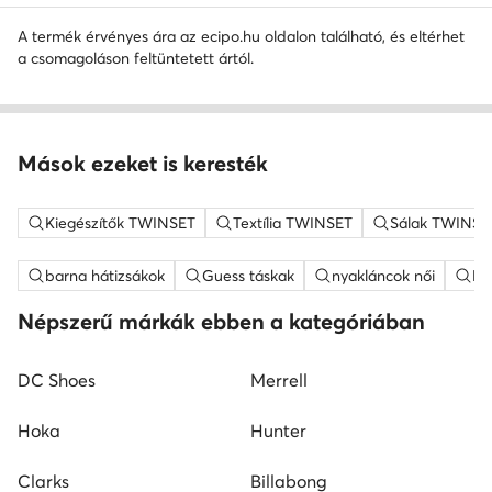
A termék érvényes ára az ecipo.hu oldalon található, és eltérhet
a csomagoláson feltüntetett ártól.
Mások ezeket is keresték
Kiegészítők TWINSET
Textília TWINSET
Sálak TWINSE
barna hátizsákok
Guess táskak
nyakláncok női
ME
Népszerű márkák ebben a kategóriában
DC Shoes
Merrell
Hoka
Hunter
Clarks
Billabong