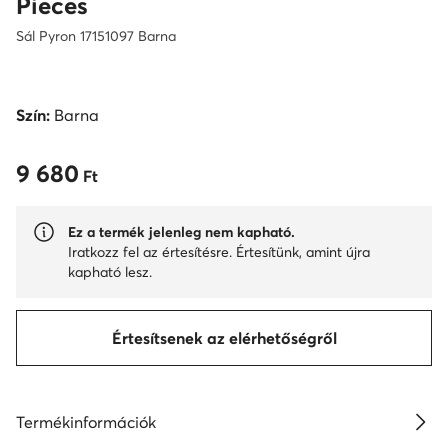
Pieces
Sál Pyron 17151097 Barna
Szín:
Barna
9 680
9 680 Ft
Ft
Ez a termék jelenleg nem kapható.
Iratkozz fel az értesítésre. Értesítünk, amint újra
kapható lesz.
Értesítsenek az elérhetőségről
Termékinformációk