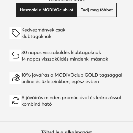
Használd a MODIVOclub-ot
Tudj meg többet
Kedvezmények csak
klubtagoknak
30 napos visszaküldés klubtagoknak
14 napos visszaküldés mindenki másnak
10% jóváírás a MODIVOclub GOLD tagsággal
online és üzleteinkben, egész évben
A jóváírás minden promócióval és leárazással
kombinálható
Töltsd le a alkalmazást