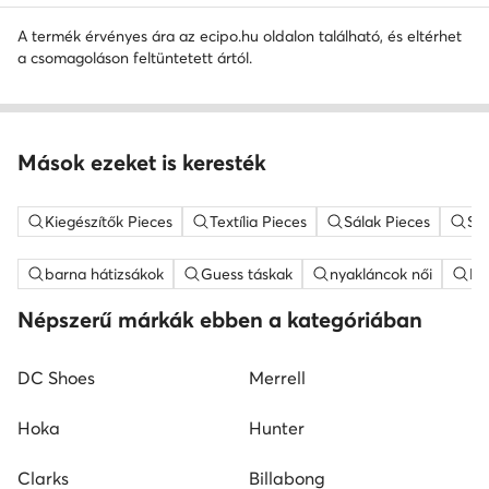
A termék érvényes ára az ecipo.hu oldalon található, és eltérhet
a csomagoláson feltüntetett ártól.
Mások ezeket is keresték
Kiegészítők Pieces
Textília Pieces
Sálak Pieces
Sá
barna hátizsákok
Guess táskak
nyakláncok női
ME
Népszerű márkák ebben a kategóriában
DC Shoes
Merrell
Hoka
Hunter
Clarks
Billabong