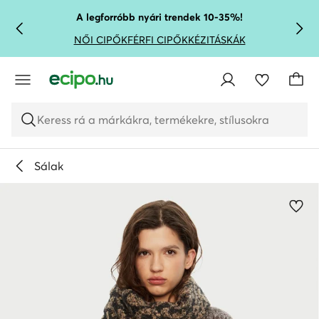
UGRÁS A FŐ TARTALOMRA
UGRÁS A KERESÉSHEZ
A legforróbb nyári trendek 10-35%!
NŐI CIPŐK
FÉRFI CIPŐK
KÉZITÁSKÁK
Keress rá a márkákra, termékekre, stílusokra
Sálak