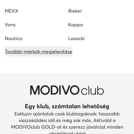
MEXX
Rieker
Vans
Kappa
Nautica
Lasocki
További márkák megjelenítése
Egy klub, számtalan lehetőség
Exkluzív ajánlatok csak klubtagoknak: hosszabb
visszaküldési idő és még sok más. Aktiváld a
MODIVOclub GOLD-ot és szerezz jóváírást minden
vásárlásod után!