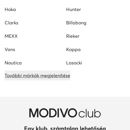
Hoka
Hunter
Clarks
Billabong
MEXX
Rieker
Vans
Kappa
Nautica
Lasocki
További márkák megjelenítése
Egy klub, számtalan lehetőség