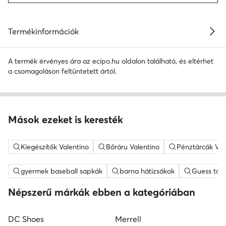
Termékinformációk
A termék érvényes ára az ecipo.hu oldalon található, és eltérhet
a csomagoláson feltüntetett ártól.
Mások ezeket is keresték
Kiegészítők Valentino
Bőráru Valentino
Pénztárcák Val
gyermek baseball sapkák
barna hátizsákok
Guess tás
Népszerű márkák ebben a kategóriában
DC Shoes
Merrell