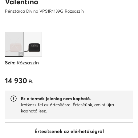
Valentino
Pénztárca Divina VPS1R4139G Rózsaszín
Szín:
Rózsaszín
14 930
14 930 Ft
Ft
Ez a termék jelenleg nem kapható.
Iratkozz fel az értesítésre. Értesítünk, amint újra
kapható lesz.
Értesítsenek az elérhetőségről