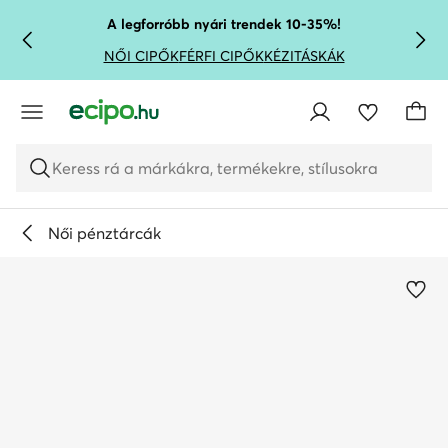
UGRÁS A FŐ TARTALOMRA
UGRÁS A KERESÉSHEZ
A legforróbb nyári trendek 10-35%!
NŐI CIPŐK
FÉRFI CIPŐK
KÉZITÁSKÁK
Keress rá a márkákra, termékekre, stílusokra
Női pénztárcák