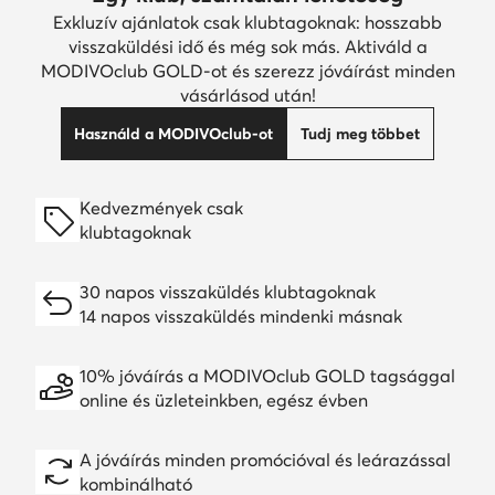
Exkluzív ajánlatok csak klubtagoknak: hosszabb
visszaküldési idő és még sok más. Aktiváld a
MODIVOclub GOLD-ot és szerezz jóváírást minden
vásárlásod után!
Használd a MODIVOclub-ot
Tudj meg többet
Kedvezmények csak
klubtagoknak
30 napos visszaküldés klubtagoknak
14 napos visszaküldés mindenki másnak
10% jóváírás a MODIVOclub GOLD tagsággal
online és üzleteinkben, egész évben
A jóváírás minden promócióval és leárazással
kombinálható