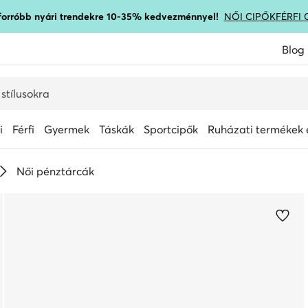
gforróbb nyári trendekre 10-35% kedvezménnyel!
NŐI CIPŐK
FÉRFI 
Blog
i
Férfi
Gyermek
Táskák
Sportcipők
Ruházati termékek é
Női pénztárcák