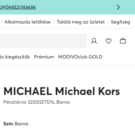
CIPŐK
KÉZITÁSKÁK
Alkalmazás letöltése
Találd meg az üzletet
Segítség
s kiegészítők
Prémium
MODIVOclub GOLD
MICHAEL Michael Kors
Pénztárca 32S5GETD1L Barna
Szín:
Barna