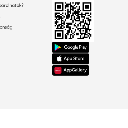
árolhatok?
s
tonság