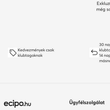
Exkluz
még so
30 na
Kedvezmények csak
klubt
klubtagoknak
14 na
másn
Ügyfélszolgálat