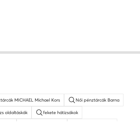
ztárcák MICHAEL Michael Kors
Női pénztárcák Barna
zs oldaltáskák
fekete hátizsákok
táskak
napszemüveg női
fehér oldaltáskák
icy Couture táskak
barna oldaltáskák