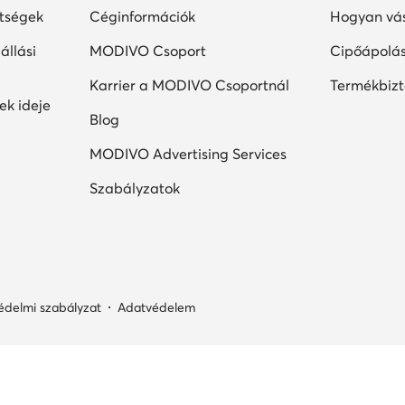
ltségek
Céginformációk
Hogyan vás
állási
MODIVO Csoport
Cipőápolá
Karrier a MODIVO Csoportnál
Termékbiz
ek ideje
Blog
MODIVO Advertising Services
Szabályzatok
édelmi szabályzat
Adatvédelem