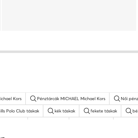
chael Kors
Pénztárcák MICHAEL Michael Kors
Női pén
ills Polo Club táskak
kék táskak
fekete táskak
bé
a hátizsákok
Guess táskak
nyakláncok női
MEXX 
őr táskak
Nine West táskak
fekete oldaltáskák
Ju