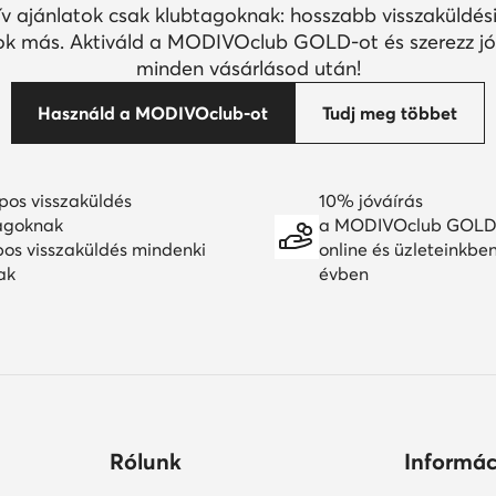
ív ajánlatok csak klubtagoknak: hosszabb visszaküldési
k más. Aktiváld a MODIVOclub GOLD-ot és szerezz jó
minden vásárlásod után!
Használd a MODIVOclub-ot
Tudj meg többet
pos visszaküldés
10% jóváírás
agoknak
a MODIVOclub GOLD
pos visszaküldés mindenki
online és üzleteinkbe
ak
évben
Rólunk
Informác