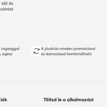
 idő és
váírást
 tagsággal
A jóváírás minden promócióval
n, egész
és leárazással kombinálható
iók
Töltsd le a alkalmazást