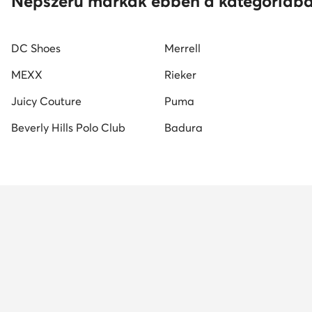
Népszerű márkák ebben a kategóriáb
DC Shoes
Merrell
MEXX
Rieker
Juicy Couture
Puma
Beverly Hills Polo Club
Badura