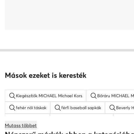
Mások ezeket is keresték
Kiegészítők MICHAEL Michael Kors
Bőráru MICHAEL Mi
fehér női táskak
férfi baseball sapkák
Beverly H
bézs hátizsákok
gyermek baseball sapkák
barn
Mutass többet
napszemüveg férfi
KARL LAGERFELD táskak
b