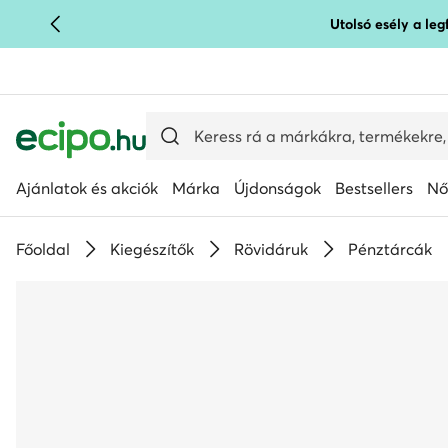
Utolsó esély a le
UGRÁS A FŐ TARTALOMRA
UGRÁS A KERESÉSHEZ
Ajánlatok és akciók
Márka
Újdonságok
Bestsellers
Nő
Főoldal
Kiegészítők
Rövidáruk
Pénztárcák