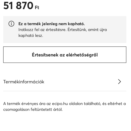
51 870
51 870 Ft
Ft
Ez a termék jelenleg nem kapható.
Iratkozz fel az értesítésre. Értesítünk, amint újra
kapható lesz.
Értesítsenek az elérhetőségről
Termékinformációk
A termék érvényes ára az ecipo.hu oldalon található, és eltérhet a
csomagoláson feltüntetett ártól.