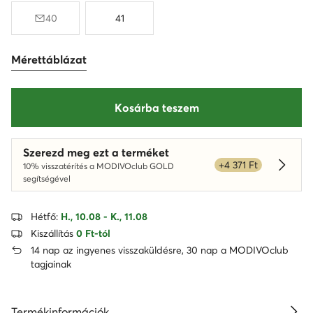
40
41
Mérettáblázat
Kosárba teszem
Szerezd meg ezt a terméket
+4 371 Ft
10% visszatérítés a MODIVOclub GOLD
Dowied
segítségével
Hétfő:
H., 10.08 - K., 11.08
Kiszállítás
0 Ft-tól
14 nap az ingyenes visszaküldésre, 30 nap a MODIVOclub
tagjainak
Termékinformációk