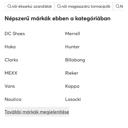
női éksarkú szandálok
női magasszárú tornacipők
Nine
Népszerű márkák ebben a kategóriában
DC Shoes
Merrell
Hoka
Hunter
Clarks
Billabong
MEXX
Rieker
Vans
Kappa
Nautica
Lasocki
További márkák megjelenítése