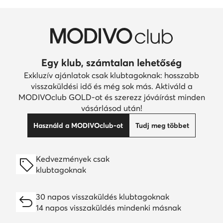
Egy klub, számtalan lehetőség
Exkluzív ajánlatok csak klubtagoknak: hosszabb
visszaküldési idő és még sok más. Aktiváld a
MODIVOclub GOLD-ot és szerezz jóváírást minden
vásárlásod után!
Használd a MODIVOclub-ot
Tudj meg többet
Kedvezmények csak
klubtagoknak
30 napos visszaküldés klubtagoknak
14 napos visszaküldés mindenki másnak