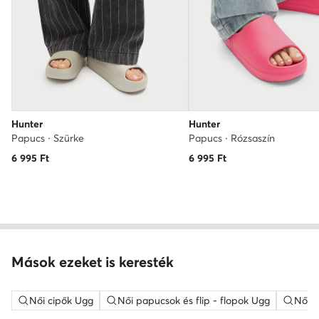
Hunter
Hunter
Papucs · Szürke
Papucs · Rózsaszín
6 995
Ft
6 995
Ft
Mások ezeket is keresték
Női cipők Ugg
Női papucsok és flip - flopok Ugg
Női 