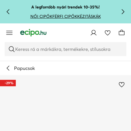
UGRÁS A FŐ TARTALOMRA
UGRÁS A KERESÉSHEZ
A legforróbb nyári trendek 10-35%!
NŐI CIPŐK
FÉRFI CIPŐK
KÉZITÁSKÁK
Keress rá a márkákra, termékekre, stílusokra
Papucsok
-29%