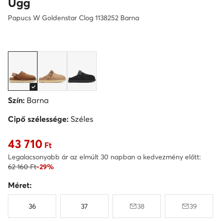
Ugg
Papucs W Goldenstar Clog 1138252 Barna
Szín:
Barna
Cipő szélessége:
Széles
43 710
Aktuális ár 43 710 Ft
Ft
Legalacsonyabb ár az elmúlt 30 napban a kedvezmény előtt:
62 160 Ft
-29%
Méret:
36
37
38
39