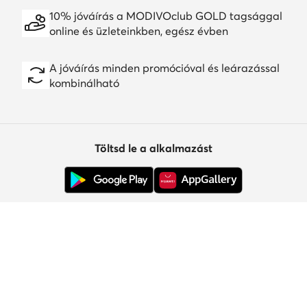
10% jóváírás a MODIVOclub GOLD tagsággal
online és üzleteinkben, egész évben
A jóváírás minden promócióval és leárazással
kombinálható
Töltsd le a alkalmazást
Ügyfélszolgálat
Rólunk
Információk