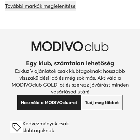
További márkák megjelenítése
Egy klub, számtalan lehetőség
Exkluzív ajánlatok csak klubtagoknak: hosszabb
visszaküldési idő és még sok más. Aktiváld a
MODIVOclub GOLD-ot és szerezz jóváírást minden
vásárlásod után!
Használd a MODIVOclub-ot
Tudj meg többet
Kedvezmények csak
klubtagoknak