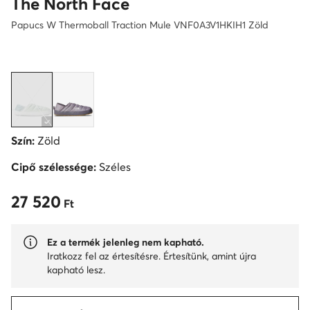
The North Face
Papucs W Thermoball Traction Mule VNF0A3V1HKIH1 Zöld
Szín:
Zöld
Cipő szélessége:
Széles
27 520
27 520 Ft
Ft
Ez a termék jelenleg nem kapható.
Iratkozz fel az értesítésre. Értesítünk, amint újra
kapható lesz.