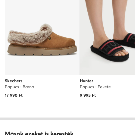
Skechers
Hunter
Papucs · Barna
Papucs · Fekete
17 990
Ft
9 995
Ft
Mások ezeket is keresték