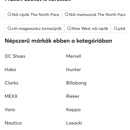
Női cipők The North Face
Női mamuszok The North Face
női magasszárú tornacipők
Nine West női cipők
platfo
Népszerű márkák ebben a kategóriában
DC Shoes
Merrell
Hoka
Hunter
Clarks
Billabong
MEXX
Rieker
Vans
Kappa
Nautica
Lasocki