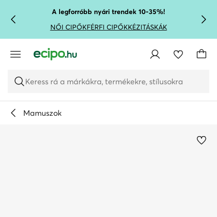
UGRÁS A FŐ TARTALOMRA
UGRÁS A KERESÉSHEZ
A legforróbb nyári trendek 10-35%!
NŐI CIPŐK
FÉRFI CIPŐK
KÉZITÁSKÁK
Keress rá a márkákra, termékekre, stílusokra
Mamuszok