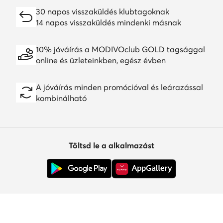
30 napos visszaküldés klubtagoknak
14 napos visszaküldés mindenki másnak
10% jóváírás a MODIVOclub GOLD tagsággal
online és üzleteinkben, egész évben
A jóváírás minden promócióval és leárazással
kombinálható
Töltsd le a alkalmazást
Ügyfélszolgálat