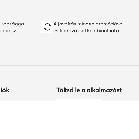
 tagsággal
A jóváírás minden promócióval
n, egész
és leárazással kombinálható
iók
Töltsd le a alkalmazást
árolhatok?
s
tonság