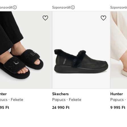
onzorált
Szponzorált
Szponzorá
nter
Skechers
Hunter
ucs · Fekete
Papucs · Fekete
Papucs ·
995
Ft
24 990
Ft
9 995
Ft