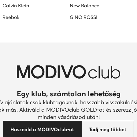
Calvin Klein
New Balance
Reebok
GINO ROSSI
Egy klub, számtalan lehetőség
ív ajánlatok csak klubtagoknak: hosszabb visszaküldési
k más. Aktiváld a MODIVOclub GOLD-ot és szerezz jó
minden vásárlásod után!
Használd a MODIVOclub-ot
Tudj meg többet