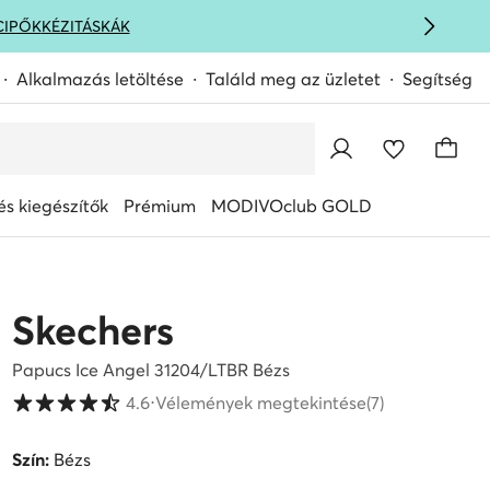
CIPŐK
KÉZITÁSKÁK
Alkalmazás letöltése
Találd meg az üzletet
Segítség
s kiegészítők
Prémium
MODIVOclub GOLD
Skechers
Papucs Ice Angel 31204/LTBR Bézs
Vásárlói értékelések 1-5 skálán
4.6
⋅
Vélemények megtekintése
(7)
Szín:
Bézs