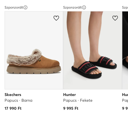
Szponzorált
Szponzorált
Szp
Skechers
Hunter
Hu
Papucs · Barna
Papucs · Fekete
Pap
17 990
Ft
9 995
Ft
9 