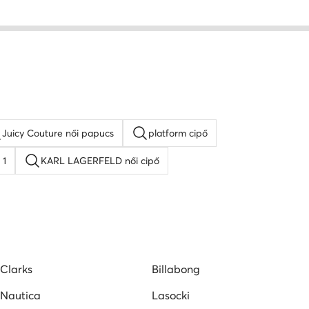
Juicy Couture női papucs
platform cipő
 1
KARL LAGERFELD női cipő
 cipő
Lacoste női cipő
Nine West női szandál
Clarks
Billabong
Nautica
Lasocki