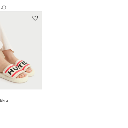
lt
 Ekru