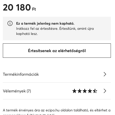
20 180
20 180 Ft
Ft
Ez a termék jelenleg nem kapható.
Iratkozz fel az értesítésre. Értesítünk, amint újra
kapható lesz.
Értesítsenek az elérhetőségről
Termékinformációk
Vélemények (7)
A termék érvényes ára az ecipo.hu oldalon található, és eltérhet a