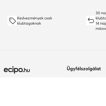
30 na
Kedvezmények csak
klubt
klubtagoknak
14 na
másn
Ügyfélszolgálat
Szállítási módok és kö
Itt gyakorolhatod az el
jogodat
Ország módosítása:
A rendelés teljesítésén
Magyarország (HU)