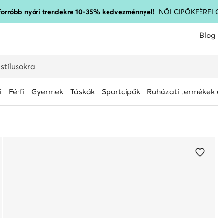
gforróbb nyári trendekre 10-35% kedvezménnyel!
NŐI CIPŐK
FÉRFI 
Blog
i
Férfi
Gyermek
Táskák
Sportcipők
Ruházati termékek é