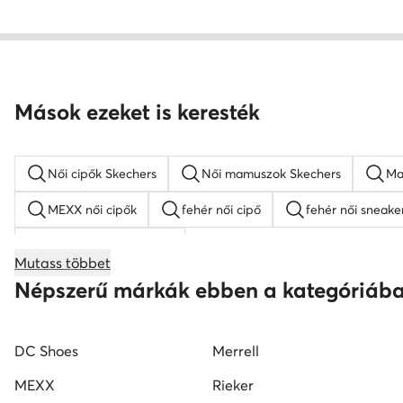
Mások ezeket is keresték
Női cipők Skechers
Női mamuszok Skechers
Ma
MEXX női cipők
fehér női cipő
fehér női sneake
női éksarkú szandálok
Mutass többet
női magasszárú tornacipők
Nine West női cipők
Népszerű márkák ebben a kategóriáb
Reebok női cipő
fekete mokaszin női
G-Star RA
DC Shoes
Merrell
MEXX
Rieker