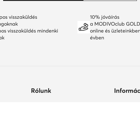
pos visszaküldés
10% jóváírás
agoknak
a MODIVOclub GOLD
pos visszaküldés mindenki
online és üzleteinkbe
ak
évben
Rólunk
Informác
ltségek
Céginformációk
Hogyan vás
állási
MODIVO Csoport
Cipőápolá
Karrier a MODIVO Csoportnál
Termékbiz
ek ideje