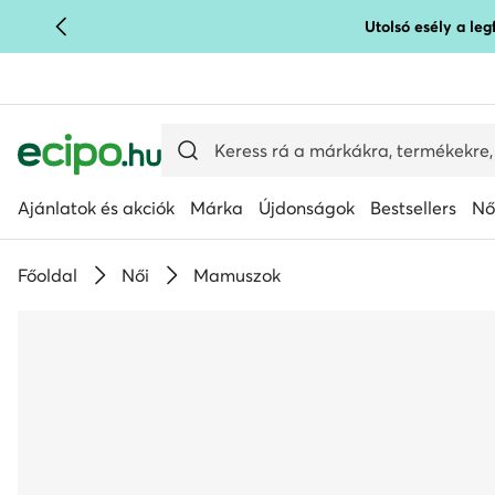
Utolsó esély a le
UGRÁS A FŐ TARTALOMRA
UGRÁS A KERESÉSHEZ
Ajánlatok és akciók
Márka
Újdonságok
Bestsellers
Nő
Főoldal
Női
Mamuszok