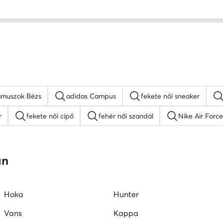
muszok Bézs
adidas Campus
fekete női sneaker
r
fekete női cipő
fehér női szandál
Nike Air Force
platform szandálok
női lapos talpú szandálok
Guess női
an
W női cipők
Juicy Couture női cipők
Vans női tornacipők
Hoka
Hunter
Vans
Kappa