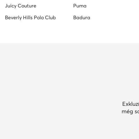
Juicy Couture
Puma
Beverly Hills Polo Club
Badura
Exkluz
még so