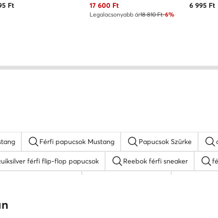
Aktuális ár
95
Ft
17 600
Ft
6 995
Ft
Legalacsonyabb ár
18 810 Ft
-6%
stang
Férfi papucsok Mustang
Papucsok Szürke
uiksilver férfi flip-flop papucsok
Reebok férfi sneaker
fé
DC Shoes férfi cipő
fekete férfi mokaszin
Kappa fé
ipő
férfi magasszárú tornacipő
Lasocki férfi szandálok
an