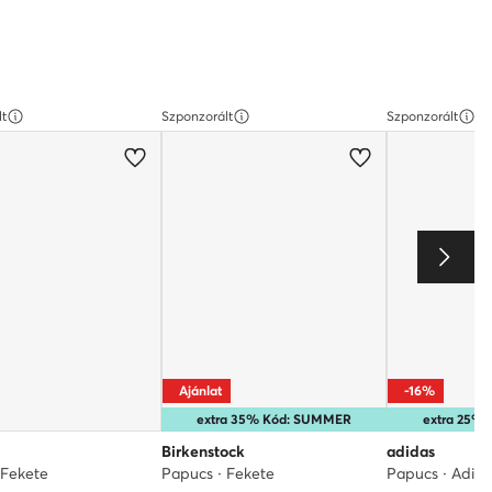
lt
Szponzorált
Szponzorált
Ajánlat
-16%
extra 35% Kód: SUMMER
extra 25%
Birkenstock
adidas
 Fekete
Papucs · Fekete