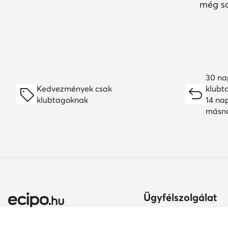
még so
30 na
Kedvezmények csak
klubt
klubtagoknak
14 na
másn
Ügyfélszolgálat
Szállítási módok és kö