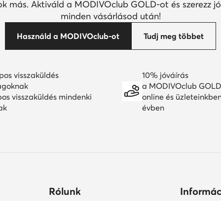
k más. Aktiváld a MODIVOclub GOLD-ot és szerezz jó
minden vásárlásod után!
Használd a MODIVOclub-ot
Tudj meg többet
pos visszaküldés
10% jóváírás
agoknak
a MODIVOclub GOLD
pos visszaküldés mindenki
online és üzleteinkbe
ak
évben
Rólunk
Informác
ltségek
Céginformációk
Hogyan vás