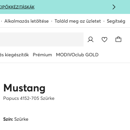
CIPŐK
KÉZITÁSKÁK
Alkalmazás letöltése
Találd meg az üzletet
Segítség
s kiegészítők
Prémium
MODIVOclub GOLD
Mustang
Papucs 4152-705 Szürke
Szín:
Szürke