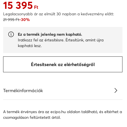
15 395
Aktuális ár 15 395 Ft
Ft
Legalacsonyabb ár az elmúlt 30 napban a kedvezmény előtt:
21 995 Ft
-30%
Ez a termék jelenleg nem kapható.
Iratkozz fel az értesítésre. Értesítünk, amint újra
kapható lesz.
Értesítsenek az elérhetőségről
Termékinformációk
A termék érvényes ára az ecipo.hu oldalon található, és eltérhet a
csomagoláson feltüntetett ártól.