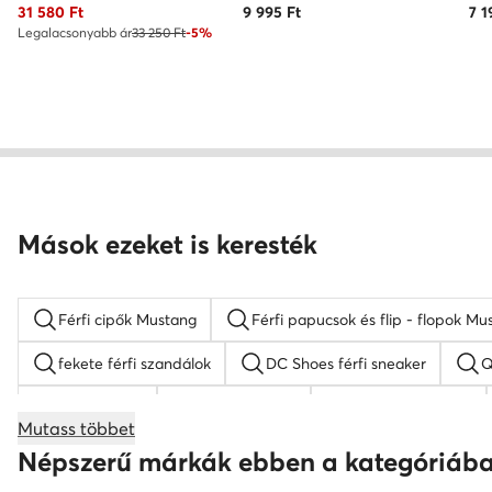
Aktuális ár
31 580
Ft
9 995
Ft
7 1
Legalacsonyabb ár
33 250 Ft
-5%
Mások ezeket is keresték
Férfi cipők Mustang
Férfi papucsok és flip - flopok Mu
fekete férfi szandálok
DC Shoes férfi sneaker
Q
férfi papucs
Nike cipő férfi
Reebok férfi cipő
Mutass többet
elegáns férfi cipő
fehér férfi cipő
Kappa férfi c
Népszerű márkák ebben a kategóriáb