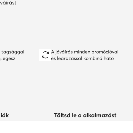
váírást
 tagsággal
A jóváírás minden promócióval
n, egész
és leárazással kombinálható
iók
Töltsd le a alkalmazást
árolhatok?