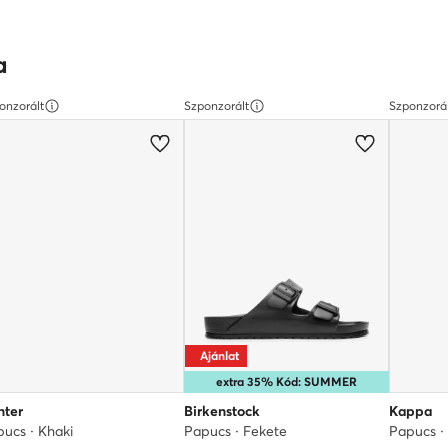
a
onzorált
Szponzorált
Szponzorá
Ajánlat
extra 35% Kód: SUMMER
nter
Birkenstock
Kappa
ucs · Khaki
Papucs · Fekete
Papucs ·