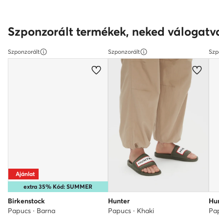
Szponzorált termékek, neked válogatv
Szponzorált
Szponzorált
Szp
Ajánlat
extra 35% Kód: SUMMER
Birkenstock
Hunter
Hu
Papucs · Barna
Papucs · Khaki
Pap