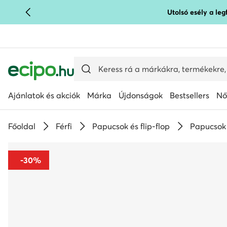
Utolsó esély a le
UGRÁS A FŐ TARTALOMRA
UGRÁS A KERESÉSHEZ
Ajánlatok és akciók
Márka
Újdonságok
Bestsellers
Nő
Főoldal
Férfi
Papucsok és flip-flop
Papucsok
-30%