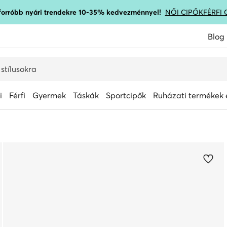
gforróbb nyári trendekre 10-35% kedvezménnyel!
NŐI CIPŐK
FÉRFI 
Blog
i
Férfi
Gyermek
Táskák
Sportcipők
Ruházati termékek é