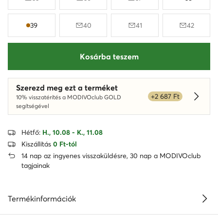
39
40
41
42
Kosárba teszem
Szerezd meg ezt a terméket
+2 687 Ft
10% visszatérítés a MODIVOclub GOLD
Dowied
segítségével
Hétfő:
H., 10.08 - K., 11.08
Kiszállítás
0 Ft-tól
14 nap az ingyenes visszaküldésre, 30 nap a MODIVOclub
tagjainak
Termékinformációk