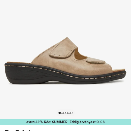
extra 35% Kód: SUMMER
· Eddig érvényes:
10
.
08