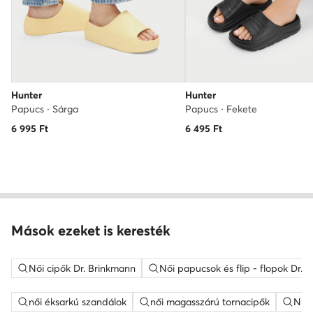
Hunter
Hunter
Papucs · Sárga
Papucs · Fekete
6 995
Ft
6 495
Ft
Mások ezeket is keresték
Női cipők Dr. Brinkmann
Női papucsok és flip - flopok Dr. 
női éksarkú szandálok
női magasszárú tornacipők
Nine