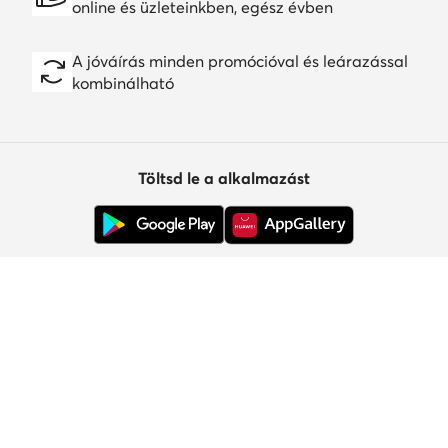
online és üzleteinkben, egész évben
A jóváírás minden promócióval és leárazással
kombinálható
Töltsd le a alkalmazást
Ügyfélszolgálat
Rólunk
Információk