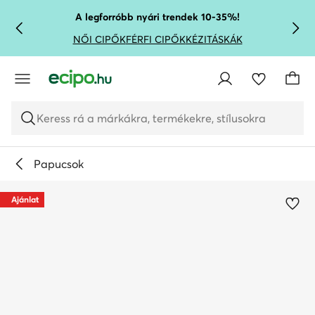
UGRÁS A FŐ TARTALOMRA
UGRÁS A KERESÉSHEZ
A legforróbb nyári trendek 10-35%!
NŐI CIPŐK
FÉRFI CIPŐK
KÉZITÁSKÁK
Keress rá a márkákra, termékekre, stílusokra
Papucsok
Ajánlat