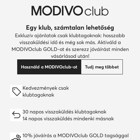
Egy klub, számtalan lehetőség
Exkluzív ajánlatok csak klubtagoknak: hosszabb
visszaküldési idő és még sok más. Aktiváld a
MODIVOclub GOLD-ot és szerezz jóváírást minden
vásárlásod után!
Használd a MODIVOclub-ot
Tudj meg többet
Kedvezmények csak
klubtagoknak
30 napos visszaküldés klubtagoknak
14 napos visszaküldés mindenki másnak
10% jóváírás a MODIVOclub GOLD tagsággal