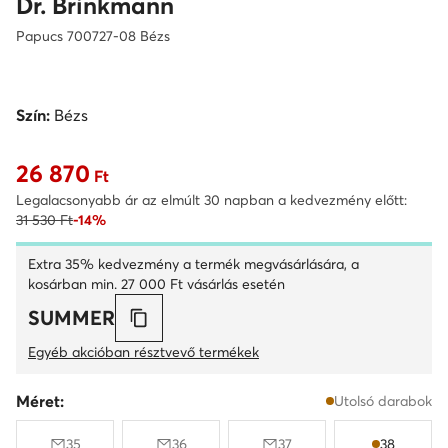
Dr. Brinkmann
Papucs 700727-08 Bézs
Szín:
Bézs
26 870
Aktuális ár 26 870 Ft
Ft
Legalacsonyabb ár az elmúlt 30 napban a kedvezmény előtt:
31 530 Ft
-14%
Extra 35% kedvezmény a termék megvásárlására, a
kosárban min. 27 000 Ft vásárlás esetén
SUMMER
Egyéb akcióban résztvevő termékek
Méret:
Utolsó darabok
35
36
37
38