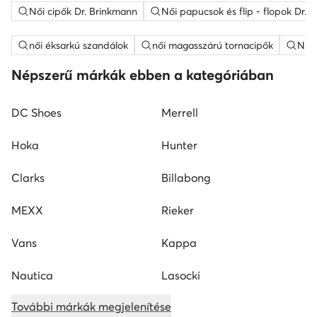
Női cipők Dr. Brinkmann
Női papucsok és flip - flopok Dr. 
női éksarkú szandálok
női magasszárú tornacipők
Nine
Népszerű márkák ebben a kategóriában
DC Shoes
Merrell
Hoka
Hunter
Clarks
Billabong
MEXX
Rieker
Vans
Kappa
Nautica
Lasocki
További márkák megjelenítése