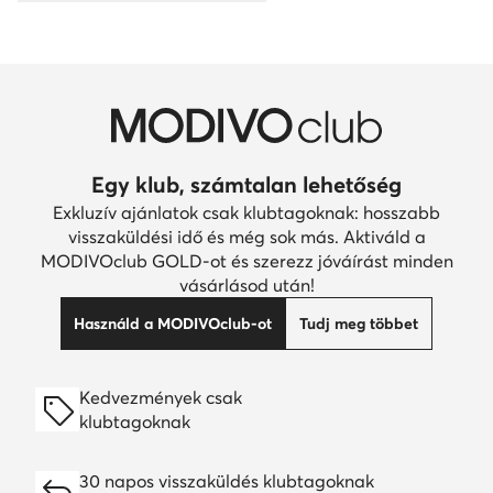
Egy klub, számtalan lehetőség
Exkluzív ajánlatok csak klubtagoknak: hosszabb
visszaküldési idő és még sok más. Aktiváld a
MODIVOclub GOLD-ot és szerezz jóváírást minden
vásárlásod után!
Használd a MODIVOclub-ot
Tudj meg többet
Kedvezmények csak
klubtagoknak
30 napos visszaküldés klubtagoknak