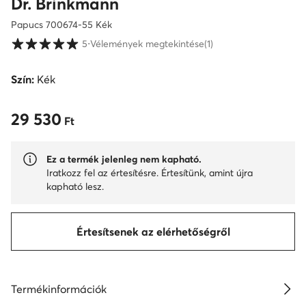
Dr. Brinkmann
Papucs 700674-55 Kék
Vásárlói értékelések 1-5 skálán
5
⋅
Vélemények megtekintése
(1)
Szín:
Kék
29 530
29 530 Ft
Ft
Ez a termék jelenleg nem kapható.
Iratkozz fel az értesítésre. Értesítünk, amint újra
kapható lesz.
Értesítsenek az elérhetőségről
Termékinformációk