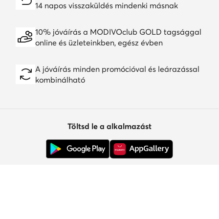
14 napos visszaküldés mindenki másnak
10% jóváírás a MODIVOclub GOLD tagsággal
online és üzleteinkben, egész évben
A jóváírás minden promócióval és leárazással
kombinálható
Töltsd le a alkalmazást
Ügyfélszolgálat
Rólunk