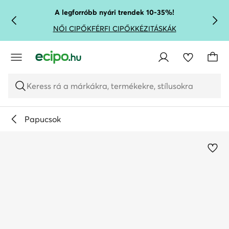
UGRÁS A FŐ TARTALOMRA
UGRÁS A KERESÉSHEZ
A legforróbb nyári trendek 10-35%!
NŐI CIPŐK
FÉRFI CIPŐK
KÉZITÁSKÁK
Keress rá a márkákra, termékekre, stílusokra
Papucsok