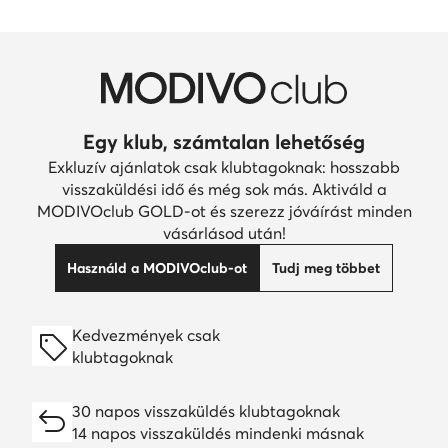
Egy klub, számtalan lehetőség
Exkluzív ajánlatok csak klubtagoknak: hosszabb
visszaküldési idő és még sok más. Aktiváld a
MODIVOclub GOLD-ot és szerezz jóváírást minden
vásárlásod után!
Használd a MODIVOclub-ot
Tudj meg többet
Kedvezmények csak
klubtagoknak
30 napos visszaküldés klubtagoknak
14 napos visszaküldés mindenki másnak