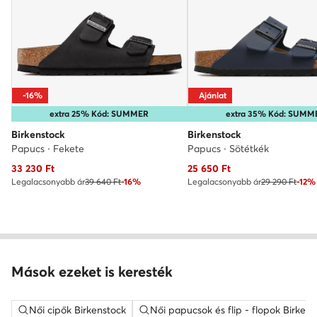
-16%
Ajánlat
extra 25% Kód: SUMMER
extra 35% Kód: SUMM
Birkenstock
Birkenstock
Papucs · Fekete
Papucs · Sötétkék
Aktuális ár
Aktuális ár
33 230
Ft
25 650
Ft
Legalacsonyabb ár
39 640 Ft
-16%
Legalacsonyabb ár
29 290 Ft
-12%
Mások ezeket is keresték
Női cipők Birkenstock
Női papucsok és flip - flopok Birkens