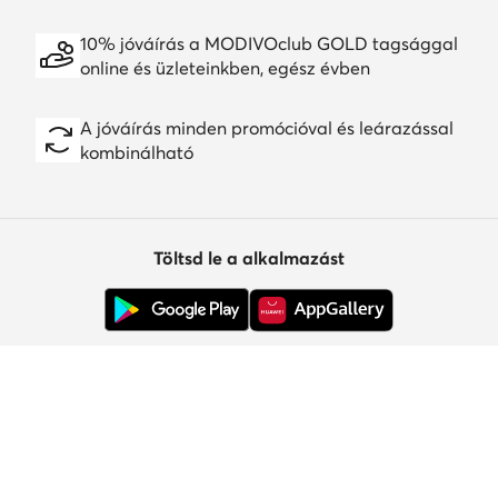
10% jóváírás a MODIVOclub GOLD tagsággal
online és üzleteinkben, egész évben
A jóváírás minden promócióval és leárazással
kombinálható
Töltsd le a alkalmazást
Ügyfélszolgálat
Rólunk
Információk