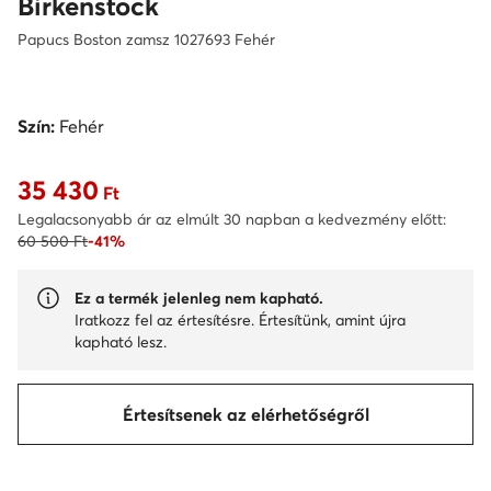
Birkenstock
Papucs Boston zamsz 1027693 Fehér
Szín:
Fehér
35 430
Aktuális ár 35 430 Ft
Ft
Legalacsonyabb ár az elmúlt 30 napban a kedvezmény előtt:
60 500 Ft
-41%
Ez a termék jelenleg nem kapható.
Iratkozz fel az értesítésre. Értesítünk, amint újra
kapható lesz.
Értesítsenek az elérhetőségről