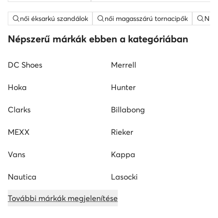
női éksarkú szandálok
női magasszárú tornacipők
Nine
Népszerű márkák ebben a kategóriában
DC Shoes
Merrell
Hoka
Hunter
Clarks
Billabong
MEXX
Rieker
Vans
Kappa
Nautica
Lasocki
További márkák megjelenítése