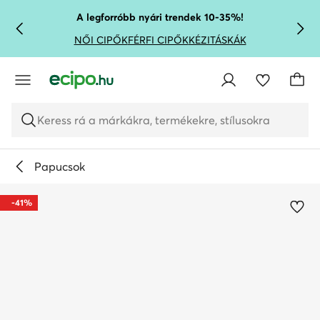
UGRÁS A FŐ TARTALOMRA
UGRÁS A KERESÉSHEZ
A legforróbb nyári trendek 10-35%!
NŐI CIPŐK
FÉRFI CIPŐK
KÉZITÁSKÁK
Keress rá a márkákra, termékekre, stílusokra
Papucsok
-41%