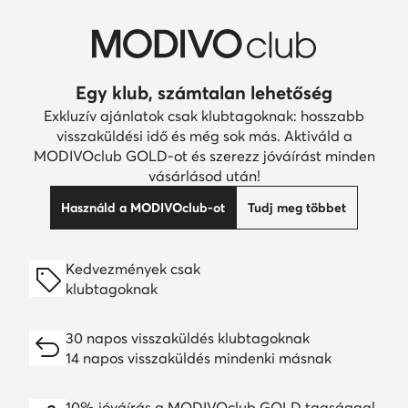
Egy klub, számtalan lehetőség
Exkluzív ajánlatok csak klubtagoknak: hosszabb
visszaküldési idő és még sok más. Aktiváld a
MODIVOclub GOLD-ot és szerezz jóváírást minden
vásárlásod után!
Használd a MODIVOclub-ot
Tudj meg többet
Kedvezmények csak
klubtagoknak
30 napos visszaküldés klubtagoknak
14 napos visszaküldés mindenki másnak
10% jóváírás a MODIVOclub GOLD tagsággal