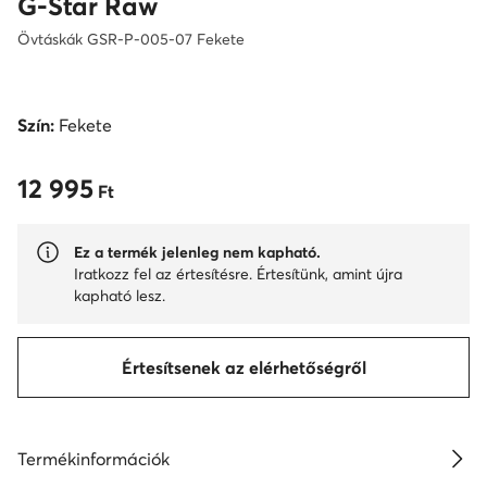
G-Star Raw
Övtáskák GSR-P-005-07 Fekete
Szín:
Fekete
12 995
12 995 Ft
Ft
Ez a termék jelenleg nem kapható.
Iratkozz fel az értesítésre. Értesítünk, amint újra
kapható lesz.
Értesítsenek az elérhetőségről
Termékinformációk