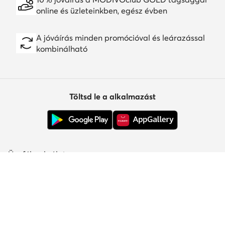
online és üzleteinkben, egész évben
A jóváírás minden promócióval és leárazással
kombinálható
Töltsd le a alkalmazást
Ügyfélszolgálat
Rólunk
Információk