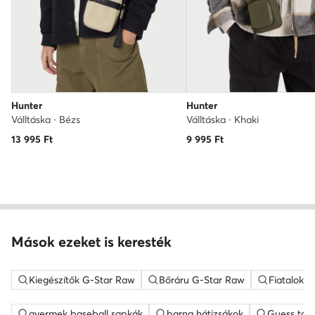
Hunter
Hunter
Válltáska · Bézs
Válltáska · Khaki
13 995
Ft
9 995
Ft
Mások ezeket is keresték
Kiegészítők G-Star Raw
Bőráru G-Star Raw
Fiatalokn
gyermek baseball sapkák
barna hátizsákok
Guess tás