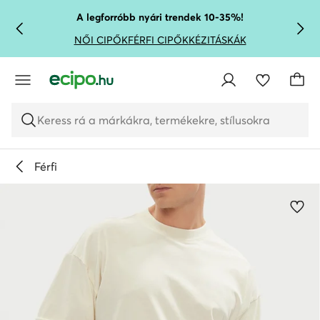
UGRÁS A FŐ TARTALOMRA
UGRÁS A KERESÉSHEZ
A legforróbb nyári trendek 10-35%!
NŐI CIPŐK
FÉRFI CIPŐK
KÉZITÁSKÁK
Keress rá a márkákra, termékekre, stílusokra
Férfi