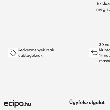
Exkluz
még so
30 na
Kedvezmények csak
klubt
klubtagoknak
14 na
másn
Ügyfélszolgálat