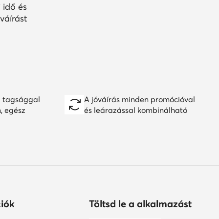
 idő és
váírást
 tagsággal
A jóváírás minden promócióval
n, egész
és leárazással kombinálható
iók
Töltsd le a alkalmazást