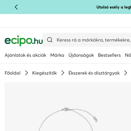
Utolsó esély a le
UGRÁS A FŐ TARTALOMRA
UGRÁS A KERESÉSHEZ
Ajánlatok és akciók
Márka
Újdonságok
Bestsellers
Nő
Főoldal
Kiegészítők
Ékszerek és dísztárgyak