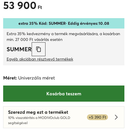
53 900
53 900 Ft
Ft
extra 35% Kód: SUMMER
· Eddig érvényes:
10
.
08
Extra 35% kedvezmény a termék megvásárlására, a kosárban
min. 27 000 Ft vásárlás esetén
SUMMER
Egyéb akcióban résztvevő termékek
Méret:
Univerzális méret
Kosárba teszem
Szerezd meg ezt a terméket
+5 390 Ft
10% visszatérítés a MODIVOclub GOLD
Dowied
segítségével