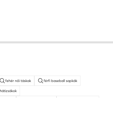
fehér női táskak
férfi baseball sapkák
hátizsákok
veg női
fehér oldaltáskák
napszemüveg férfi
barna oldaltáskák