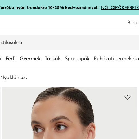
gforróbb nyári trendekre 10-35% kedvezménnyel!
NŐI CIPŐK
FÉRFI 
Blog
i
Férfi
Gyermek
Táskák
Sportcipők
Ruházati termékek é
Nyakláncok