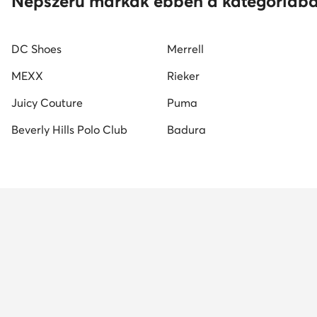
Népszerű márkák ebben a kategóriáb
DC Shoes
Merrell
MEXX
Rieker
Juicy Couture
Puma
Beverly Hills Polo Club
Badura