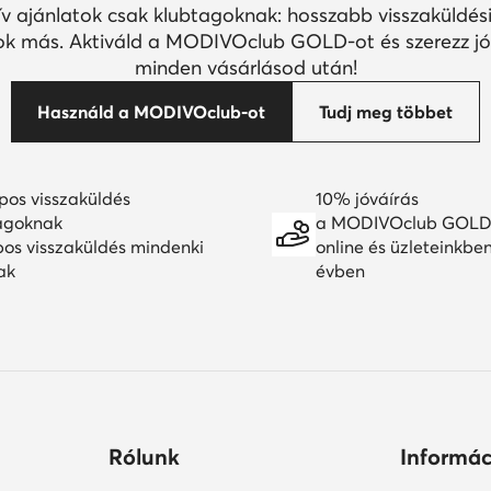
ív ajánlatok csak klubtagoknak: hosszabb visszaküldési
k más. Aktiváld a MODIVOclub GOLD-ot és szerezz jó
minden vásárlásod után!
Használd a MODIVOclub-ot
Tudj meg többet
pos visszaküldés
10% jóváírás
agoknak
a MODIVOclub GOLD
pos visszaküldés mindenki
online és üzleteinkbe
ak
évben
Rólunk
Informác