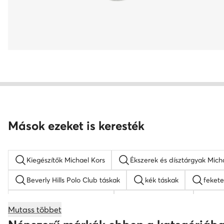
Mások ezeket is keresték
Kiegészítők Michael Kors
Ékszerek és dísztárgyak Mich
Beverly Hills Polo Club táskak
kék táskak
fekete
gyermek baseball sapkák
barna hátizsákok
Gue
Mutass többet
KARL LAGERFELD táskak
bőr táskak
Nine West