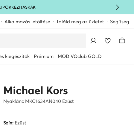
CIPŐK
KÉZITÁSKÁK
Alkalmazás letöltése
Találd meg az üzletet
Segítség
s kiegészítők
Prémium
MODIVOclub GOLD
Michael Kors
Nyaklánc MKC1634AN040 Ezüst
Szín:
Ezüst