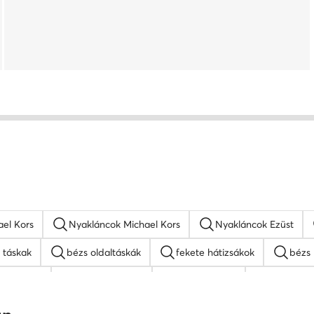
ael Kors
Nyakláncok Michael Kors
Nyakláncok Ezüst
 táskak
bézs oldaltáskák
fekete hátizsákok
bézs 
ss táskak
nyakláncok női
MEXX táskak
napszemü
 táskak
fekete oldaltáskák
Juicy Couture táskak