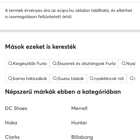
A termék érvényes ára az ecipo.hu oldalon található, és eltérhet
a csomagoláson feltüntetett ártól.
Mások ezeket is keresték
Kiegészítők Furla
Ékszerek és dísztárgyak Furla
Nyaklá
barna hátizsákok
Guess táskak
nyakláncok női
ME
Népszerű márkák ebben a kategóriában
DC Shoes
Merrell
Hoka
Hunter
Clarks
Billabong