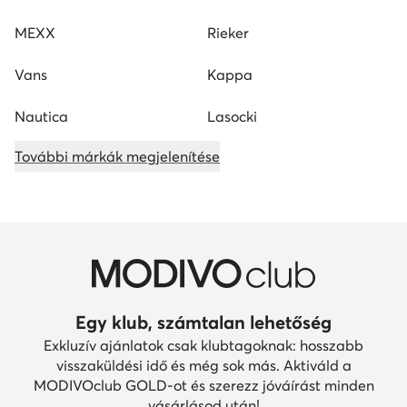
MEXX
Rieker
Vans
Kappa
Nautica
Lasocki
További márkák megjelenítése
Egy klub, számtalan lehetőség
Exkluzív ajánlatok csak klubtagoknak: hosszabb
visszaküldési idő és még sok más. Aktiváld a
MODIVOclub GOLD-ot és szerezz jóváírást minden
vásárlásod után!