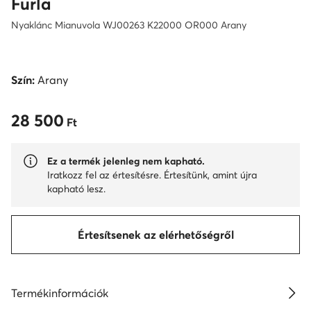
Furla
Nyaklánc Mianuvola WJ00263 K22000 OR000 Arany
Szín:
Arany
28 500
28 500 Ft
Ft
Ez a termék jelenleg nem kapható.
Iratkozz fel az értesítésre. Értesítünk, amint újra
kapható lesz.
Értesítsenek az elérhetőségről
Termékinformációk