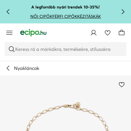
UGRÁS A FŐ TARTALOMRA
UGRÁS A KERESÉSHEZ
A legforróbb nyári trendek 10-35%!
NŐI CIPŐK
FÉRFI CIPŐK
KÉZITÁSKÁK
Keress rá a márkákra, termékekre, stílusokra
Nyakláncok