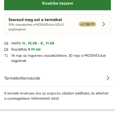
Kosárba teszem
Szerezd meg ezt a terméket
+2 168 Ft
10% visszatérítés a MODIVOclub GOLD
Dowied
segítségével
Hétfő:
H., 10.08 - K., 11.08
Kiszállítás
0 Ft-tól
14 nap az ingyenes visszaküldésre, 30 nap a MODIVOclub
tagjainak
Termékinformációk
A termék érvényes ára az ecipo.hu oldalon található, és eltérhet
a csomagoláson feltüntetett ártól.