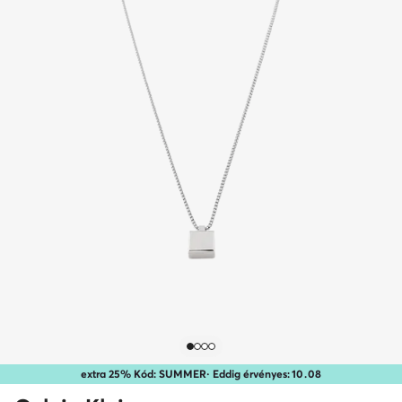
extra 25% Kód: SUMMER
· Eddig érvényes:
10
.
08