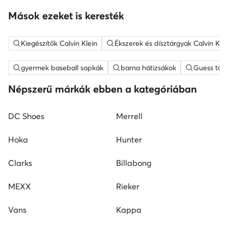
Mások ezeket is keresték
Kiegészítők Calvin Klein
Ékszerek és dísztárgyak Calvin Klei
gyermek baseball sapkák
barna hátizsákok
Guess tás
Népszerű márkák ebben a kategóriában
DC Shoes
Merrell
Hoka
Hunter
Clarks
Billabong
MEXX
Rieker
Vans
Kappa