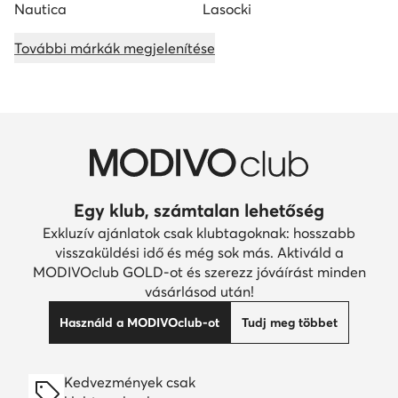
Nautica
Lasocki
További márkák megjelenítése
Egy klub, számtalan lehetőség
Exkluzív ajánlatok csak klubtagoknak: hosszabb
visszaküldési idő és még sok más. Aktiváld a
MODIVOclub GOLD-ot és szerezz jóváírást minden
vásárlásod után!
Használd a MODIVOclub-ot
Tudj meg többet
Kedvezmények csak