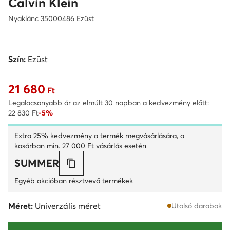
Calvin Klein
Nyaklánc 35000486 Ezüst
Szín:
Ezüst
21 680
Aktuális ár 21 680 Ft
Ft
Legalacsonyabb ár az elmúlt 30 napban a kedvezmény előtt:
22 830 Ft
-5%
Extra 25% kedvezmény a termék megvásárlására, a
kosárban min. 27 000 Ft vásárlás esetén
SUMMER
Egyéb akcióban résztvevő termékek
Méret:
Univerzális méret
Utolsó darabok