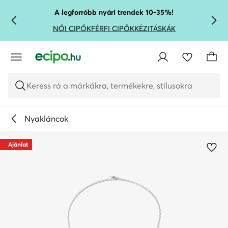
UGRÁS A FŐ TARTALOMRA
UGRÁS A KERESÉSHEZ
A legforróbb nyári trendek 10-35%!
NŐI CIPŐK
FÉRFI CIPŐK
KÉZITÁSKÁK
Keress rá a márkákra, termékekre, stílusokra
Nyakláncok
Ajánlat