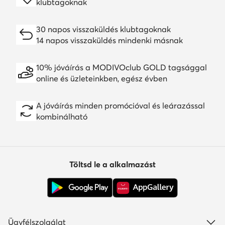
klubtagoknak
30 napos visszaküldés klubtagoknak
14 napos visszaküldés mindenki másnak
10% jóváírás a MODIVOclub GOLD tagsággal
online és üzleteinkben, egész évben
A jóváírás minden promócióval és leárazással
kombinálható
Töltsd le a alkalmazást
Ügyfélszolgálat