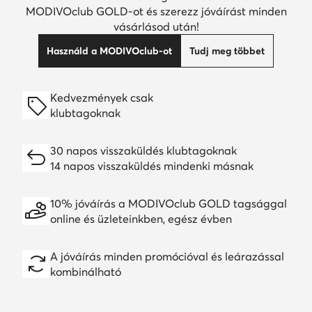
MODIVOclub GOLD-ot és szerezz jóváírást minden
vásárlásod után!
Használd a MODIVOclub-ot
Tudj meg többet
Kedvezmények csak
klubtagoknak
30 napos visszaküldés klubtagoknak
14 napos visszaküldés mindenki másnak
10% jóváírás a MODIVOclub GOLD tagsággal
online és üzleteinkben, egész évben
A jóváírás minden promócióval és leárazással
kombinálható