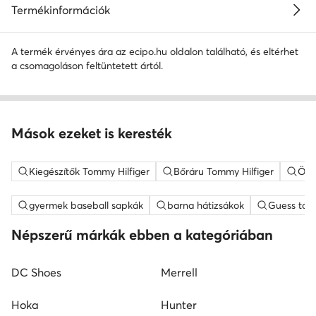
Termékinformációk
A termék érvényes ára az ecipo.hu oldalon található, és eltérhet
a csomagoláson feltüntetett ártól.
Mások ezeket is keresték
Kiegészítők Tommy Hilfiger
Bőráru Tommy Hilfiger
Öve
gyermek baseball sapkák
barna hátizsákok
Guess tás
Népszerű márkák ebben a kategóriában
DC Shoes
Merrell
Hoka
Hunter