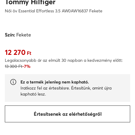
Tommy Hilfiger
Női öv Essential Effortless 3.5 AW0AW16837 Fekete
Szín:
Fekete
12 270
Aktuális ár 12 270 Ft
Ft
Legalacsonyabb ár az elmúlt 30 napban a kedvezmény előtt:
13 300 Ft
-7%
Ez a termék jelenleg nem kapható.
Iratkozz fel az értesítésre. Értesítünk, amint újra
kapható lesz.
Értesítsenek az elérhetőségről