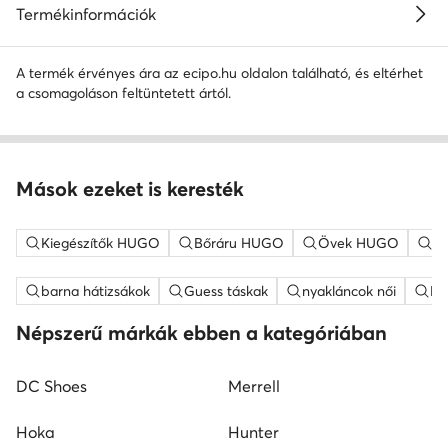
Termékinformációk
A termék érvényes ára az ecipo.hu oldalon található, és eltérhet
a csomagoláson feltüntetett ártól.
Mások ezeket is keresték
Kiegészítők HUGO
Bőráru HUGO
Övek HUGO
N
barna hátizsákok
Guess táskak
nyakláncok női
ME
Népszerű márkák ebben a kategóriában
DC Shoes
Merrell
Hoka
Hunter