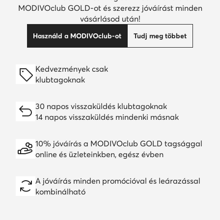
MODIVOclub GOLD-ot és szerezz jóváírást minden
vásárlásod után!
Használd a MODIVOclub-ot
Tudj meg többet
Kedvezmények csak
klubtagoknak
30 napos visszaküldés klubtagoknak
14 napos visszaküldés mindenki másnak
10% jóváírás a MODIVOclub GOLD tagsággal
online és üzleteinkben, egész évben
A jóváírás minden promócióval és leárazással
kombinálható