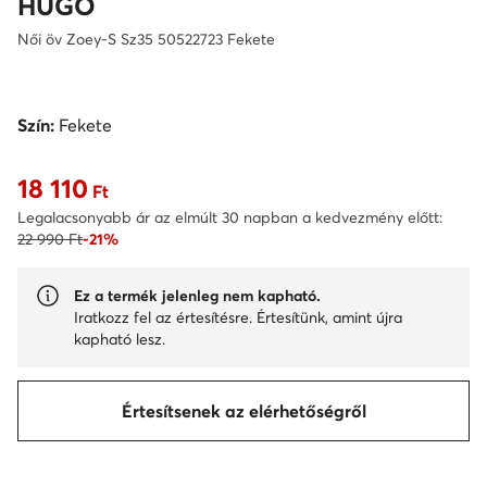
HUGO
Női öv Zoey-S Sz35 50522723 Fekete
Szín:
Fekete
18 110
Aktuális ár 18 110 Ft
Ft
Legalacsonyabb ár az elmúlt 30 napban a kedvezmény előtt:
22 990 Ft
-21%
Ez a termék jelenleg nem kapható.
Iratkozz fel az értesítésre. Értesítünk, amint újra
kapható lesz.
Értesítsenek az elérhetőségről