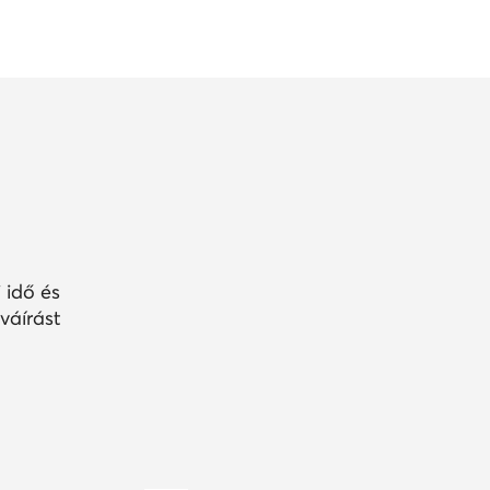
 idő és
váírást