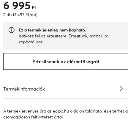
6 995
6 995 Ft
Ft
2 db (3 497 Ft/db)
Ez a termék jelenleg nem kapható.
Iratkozz fel az értesítésre. Értesítünk, amint újra
kapható lesz.
Értesítsenek az elérhetőségről
Termékinformációk
A termék érvényes ára az ecipo.hu oldalon található, és eltérhet a
csomagoláson feltüntetett ártól.