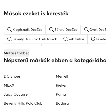
Mások ezeket is keresték
Kiegészítők DeeZee
Bőráru DeeZee
Övek Dee
Beverly Hills Polo Club táskak
kék táskak
fekete
barna hátizsákok
Guess táskak
nyakláncok női
Mutass többet
bőr táskak
Nine West táskak
fekete oldaltáskák
Népszerű márkák ebben a kategóriáb
DC Shoes
Merrell
MEXX
Rieker
Juicy Couture
Puma
Beverly Hills Polo Club
Badura