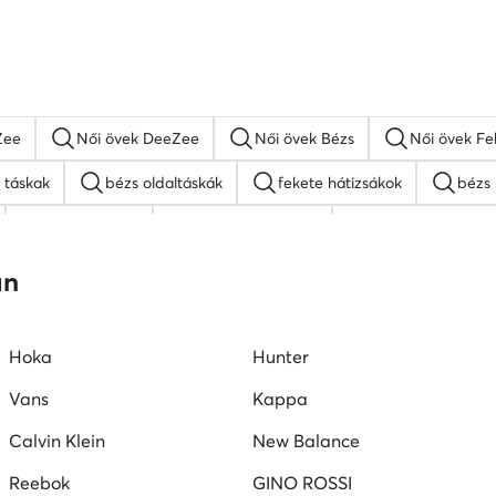
Zee
Női övek DeeZee
Női övek Bézs
Női övek Fe
 táskak
bézs oldaltáskák
fekete hátizsákok
bézs 
MEXX táskak
napszemüveg női
fehér oldaltáskák
Juicy Couture táskak
barna oldaltáskák
an
Hoka
Hunter
Vans
Kappa
Calvin Klein
New Balance
Reebok
GINO ROSSI