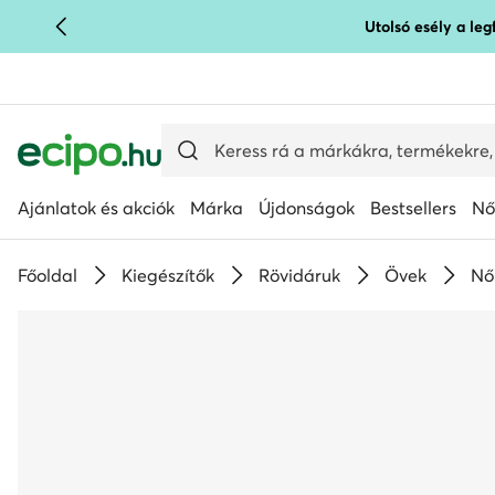
Utolsó esély a le
UGRÁS A FŐ TARTALOMRA
UGRÁS A KERESÉSHEZ
Ajánlatok és akciók
Márka
Újdonságok
Bestsellers
Nő
Főoldal
Kiegészítők
Rövidáruk
Övek
Nő