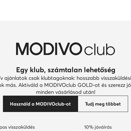
Egy klub, számtalan lehetőség
ív ajánlatok csak klubtagoknak: hosszabb visszaküldési
k más. Aktiváld a MODIVOclub GOLD-ot és szerezz jó
minden vásárlásod után!
Használd a MODIVOclub-ot
Tudj meg többet
pos visszaküldés
10% jóváírás