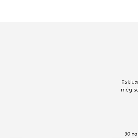
Exkluz
még so
30 na