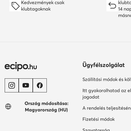
Kedvezmények csak
klubt
klubtagoknak
14 na
másn
Ügyfélszolgálat
Szállítási módok és kö
Itt gyakorolhatod az el
jogodat
Ország módosítása:
A rendelés teljesítésén
Magyarország (HU)
Fizetési módok
Szavatosság