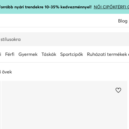
gforróbb nyári trendekre 10-35% kedvezménnyel!
NŐI CIPŐK
FÉRFI 
Blog
i
Férfi
Gyermek
Táskák
Sportcipők
Ruházati termékek é
i övek