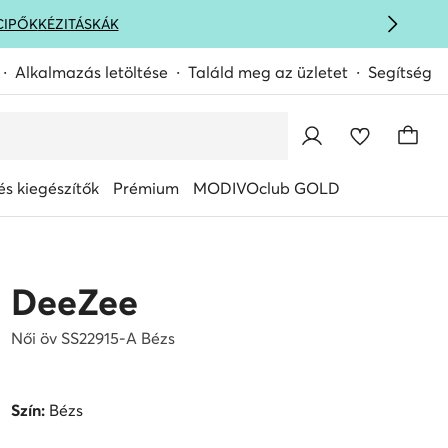
CIPŐK
KÉZITÁSKÁK
Alkalmazás letöltése
Találd meg az üzletet
Segítség
s kiegészítők
Prémium
MODIVOclub GOLD
DeeZee
Női öv SS22915-A Bézs
Szín:
Bézs