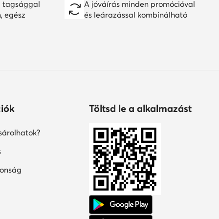
 tagsággal
A jóváírás minden promócióval
n, egész
és leárazással kombinálható
iók
Töltsd le a alkalmazást
árolhatok?
s
tonság