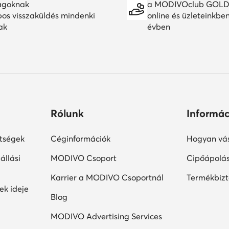
agoknak
a MODIVOclub GOLD
pos visszaküldés mindenki
online és üzleteinkbe
ak
évben
Rólunk
Informác
ltségek
Céginformációk
Hogyan vás
állási
MODIVO Csoport
Cipőápolá
Karrier a MODIVO Csoportnál
Termékbiz
ek ideje
Blog
MODIVO Advertising Services