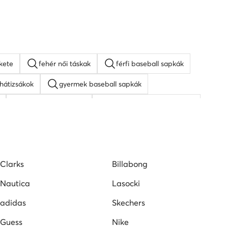
kete
fehér női táskak
férfi baseball sapkák
hátizsákok
gyermek baseball sapkák
napszemüveg férfi
KARL LAGERFELD táskak
Clarks
Billabong
Nautica
Lasocki
adidas
Skechers
Guess
Nike