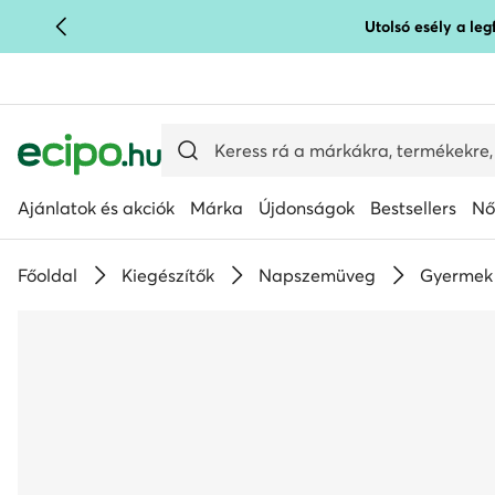
Utolsó esély a le
UGRÁS A FŐ TARTALOMRA
UGRÁS A KERESÉSHEZ
Ajánlatok és akciók
Márka
Újdonságok
Bestsellers
Nő
Főoldal
Kiegészítők
Napszemüveg
Gyermek