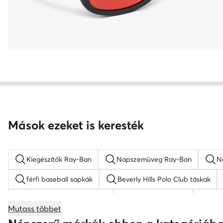
Mások ezeket is keresték
Kiegészítők Ray-Ban
Napszemüveg Ray-Ban
N
férfi baseball sapkák
Beverly Hills Polo Club táskak
gyermek baseball sapkák
barna hátizsákok
Gue
Mutass többet
KARL LAGERFELD táskak
bőr táskak
Nine West