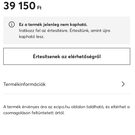
39 150
39 150 Ft
Ft
Ez a termék jelenleg nem kapható.
Iratkozz fel az értesítésre. Értesítünk, amint újra
kapható lesz.
Értesítsenek az elérhetőségről
Termékinformációk
A termék érvényes ára az ecipo.hu oldalon található, és eltérhet a
csomagoláson feltüntetett ártól.