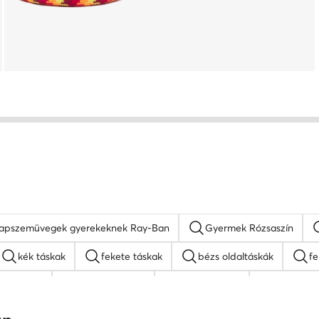
apszemüvegek gyerekeknek Ray-Ban
Gyermek Rózsaszín
kék táskak
fekete táskak
bézs oldaltáskák
fe
ss táskak
nyakláncok női
MEXX táskak
napszemü
 táskak
fekete oldaltáskák
Juicy Couture táskak