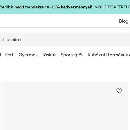
gforróbb nyári trendekre 10-35% kedvezménnyel!
NŐI CIPŐK
FÉRFI 
Blog
i
Férfi
Gyermek
Táskák
Sportcipők
Ruházati termékek é