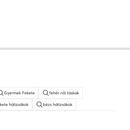
Gyermek Fekete
fehér női táskak
kete hátizsákok
bézs hátizsákok
veg női
fehér oldaltáskák
napszemüveg férfi
barna oldaltáskák