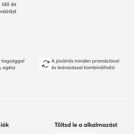
 idő és
váírást
 tagsággal
A jóváírás minden promócióval
n, egész
és leárazással kombinálható
iók
Töltsd le a alkalmazást