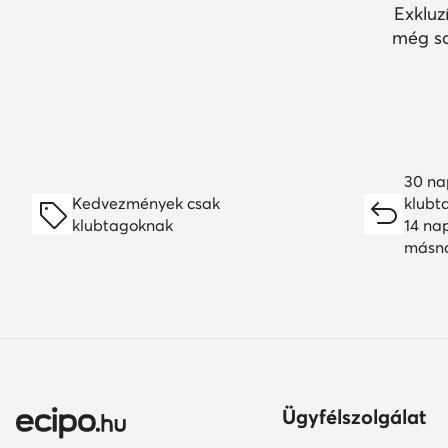
Exkluz
még so
30 na
Kedvezmények csak
klubt
klubtagoknak
14 na
másn
Ügyfélszolgálat