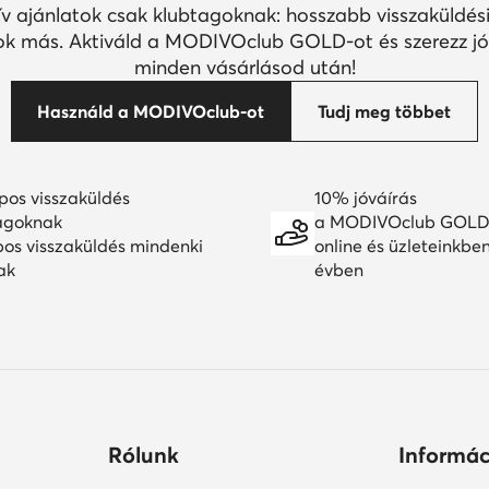
ív ajánlatok csak klubtagoknak: hosszabb visszaküldési
k más. Aktiváld a MODIVOclub GOLD-ot és szerezz jó
minden vásárlásod után!
Használd a MODIVOclub-ot
Tudj meg többet
pos visszaküldés
10% jóváírás
agoknak
a MODIVOclub GOLD
pos visszaküldés mindenki
online és üzleteinkbe
ak
évben
Rólunk
Informác