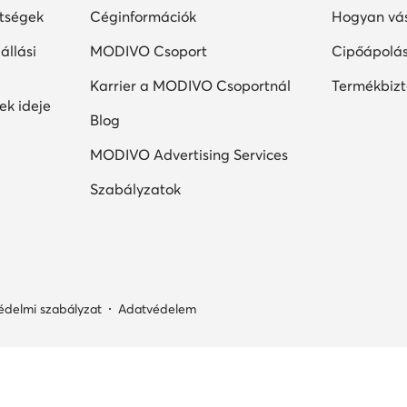
ltségek
Céginformációk
Hogyan vás
állási
MODIVO Csoport
Cipőápolá
Karrier a MODIVO Csoportnál
Termékbiz
ek ideje
Blog
MODIVO Advertising Services
Szabályzatok
édelmi szabályzat
Adatvédelem