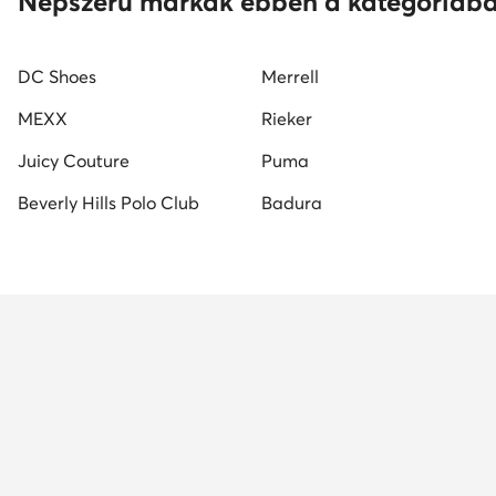
Népszerű márkák ebben a kategóriáb
DC Shoes
Merrell
MEXX
Rieker
Juicy Couture
Puma
Beverly Hills Polo Club
Badura