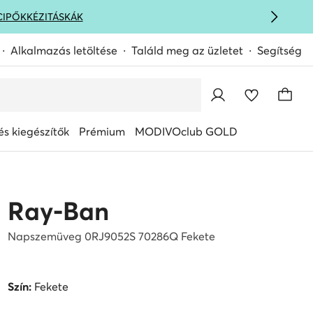
CIPŐK
KÉZITÁSKÁK
Alkalmazás letöltése
Találd meg az üzletet
Segítség
s kiegészítők
Prémium
MODIVOclub GOLD
Ray-Ban
Napszemüveg 0RJ9052S 70286Q Fekete
Szín:
Fekete