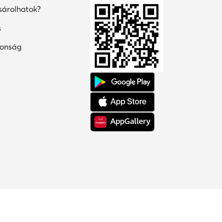
árolhatok?
s
tonság