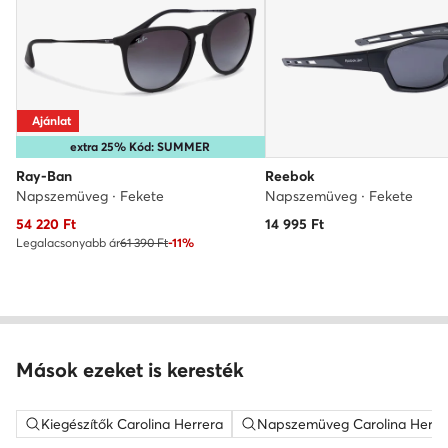
Ajánlat
extra 25% Kód: SUMMER
Ray-Ban
Reebok
Napszemüveg · Fekete
Napszemüveg · Fekete
Aktuális ár
54 220
Ft
14 995
Ft
Legalacsonyabb ár
61 390 Ft
-11%
Mások ezeket is keresték
Kiegészítők Carolina Herrera
Napszemüveg Carolina Herre