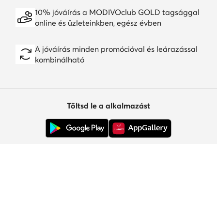
10% jóváírás a MODIVOclub GOLD tagsággal
online és üzleteinkben, egész évben
A jóváírás minden promócióval és leárazással
kombinálható
Töltsd le a alkalmazást
Ügyfélszolgálat
Rólunk
Információk