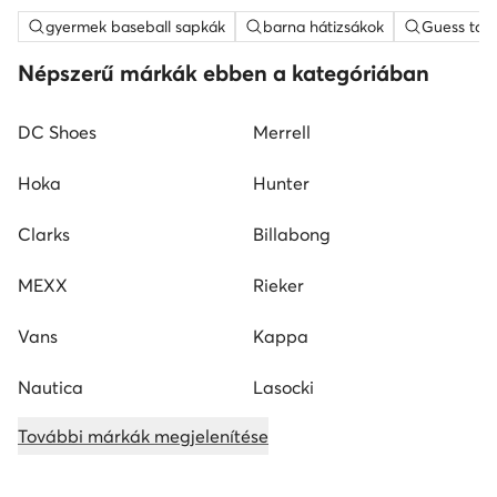
gyermek baseball sapkák
barna hátizsákok
Guess tás
Népszerű márkák ebben a kategóriában
DC Shoes
Merrell
Hoka
Hunter
Clarks
Billabong
MEXX
Rieker
Vans
Kappa
Nautica
Lasocki
További márkák megjelenítése