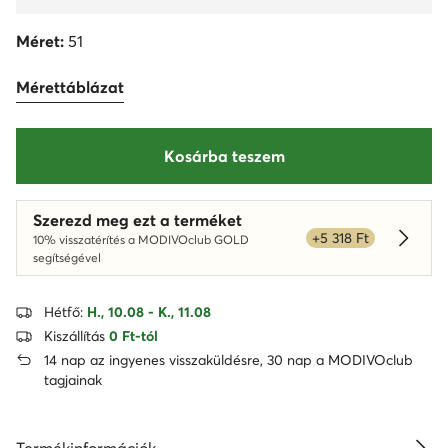
Méret:
51
Mérettáblázat
Kosárba teszem
Szerezd meg ezt a terméket
+5 318 Ft
10% visszatérítés a MODIVOclub GOLD
Dowied
segítségével
Hétfő:
H., 10.08 - K., 11.08
Kiszállítás
0 Ft-tól
14 nap az ingyenes visszaküldésre, 30 nap a MODIVOclub
tagjainak
Termékinformációk