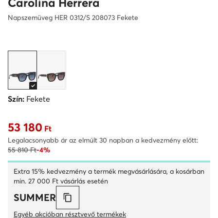
Carolina Herrera
Napszemüveg HER 0312/S 208073 Fekete
Szín:
Fekete
53 180
Aktuális ár 53 180 Ft
Ft
Legalacsonyabb ár az elmúlt 30 napban a kedvezmény előtt:
55 810 Ft
-4%
Extra 15% kedvezmény a termék megvásárlására, a kosárban
min. 27 000 Ft vásárlás esetén
SUMMER
Egyéb akcióban résztvevő termékek