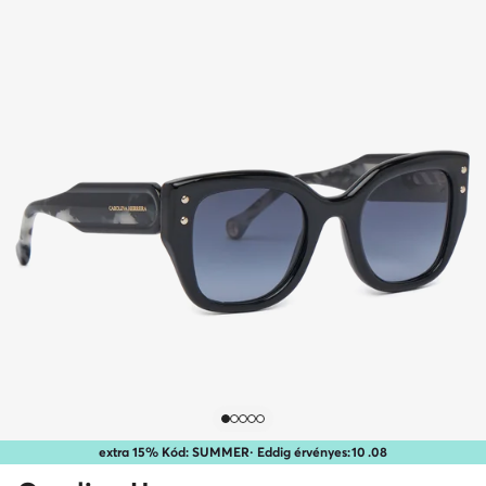
extra 15% Kód: SUMMER
· Eddig érvényes:
10
.
08