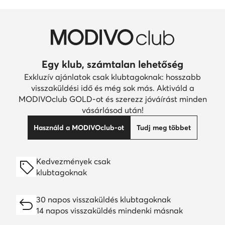
Egy klub, számtalan lehetőség
Exkluzív ajánlatok csak klubtagoknak: hosszabb
visszaküldési idő és még sok más. Aktiváld a
MODIVOclub GOLD-ot és szerezz jóváírást minden
vásárlásod után!
Használd a MODIVOclub-ot
Tudj meg többet
Kedvezmények csak
klubtagoknak
30 napos visszaküldés klubtagoknak
14 napos visszaküldés mindenki másnak