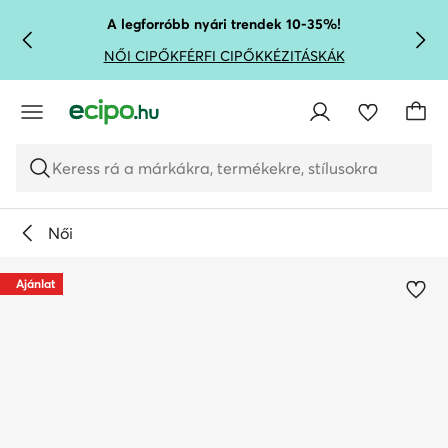
UGRÁS A FŐ TARTALOMRA
UGRÁS A KERESÉSHEZ
A legforróbb nyári trendek 10-35%!
NŐI CIPŐK
FÉRFI CIPŐK
KÉZITÁSKÁK
Keress rá a márkákra, termékekre, stílusokra
Női
Ajánlat