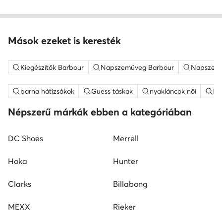
Mások ezeket is keresték
Kiegészítők Barbour
Napszemüveg Barbour
Napszemü
barna hátizsákok
Guess táskak
nyakláncok női
ME
Népszerű márkák ebben a kategóriában
DC Shoes
Merrell
Hoka
Hunter
Clarks
Billabong
MEXX
Rieker