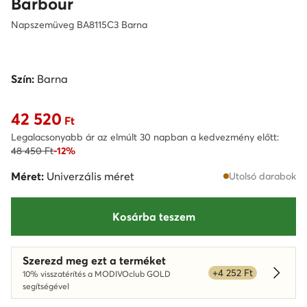
Barbour
Napszemüveg BA8115C3 Barna
Szín:
Barna
42 520
Aktuális ár 42 520 Ft
Ft
Legalacsonyabb ár az elmúlt 30 napban a kedvezmény előtt:
48 450 Ft
-12%
Méret:
Univerzális méret
Utolsó darabok
Kosárba teszem
Szerezd meg ezt a terméket
+4 252 Ft
10% visszatérítés a MODIVOclub GOLD
Dowied
segítségével