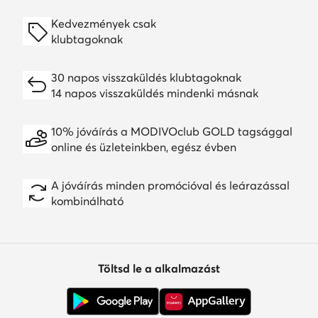
Kedvezmények csak
klubtagoknak
30 napos visszaküldés klubtagoknak
14 napos visszaküldés mindenki másnak
10% jóváírás a MODIVOclub GOLD tagsággal
online és üzleteinkben, egész évben
A jóváírás minden promócióval és leárazással
kombinálható
Töltsd le a alkalmazást