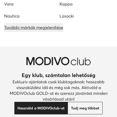
Vans
Kappa
Nautica
Lasocki
További márkák megjelenítése
Egy klub, számtalan lehetőség
Exkluzív ajánlatok csak klubtagoknak: hosszabb
visszaküldési idő és még sok más. Aktiváld a
MODIVOclub GOLD-ot és szerezz jóváírást minden
vásárlásod után!
Használd a MODIVOclub-ot
Tudj meg többet