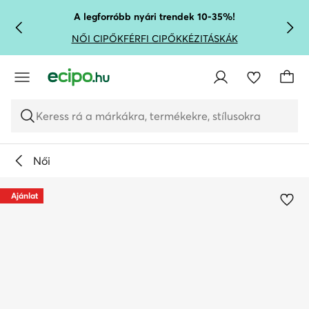
UGRÁS A FŐ TARTALOMRA
UGRÁS A KERESÉSHEZ
A legforróbb nyári trendek 10-35%!
NŐI CIPŐK
FÉRFI CIPŐK
KÉZITÁSKÁK
Keress rá a márkákra, termékekre, stílusokra
Női
Ajánlat