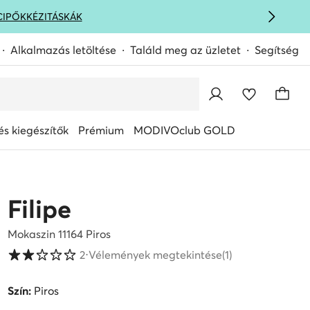
CIPŐK
KÉZITÁSKÁK
Alkalmazás letöltése
Találd meg az üzletet
Segítség
s kiegészítők
Prémium
MODIVOclub GOLD
Filipe
Mokaszin 11164 Piros
Vásárlói értékelések 1-5 skálán
2
⋅
Vélemények megtekintése
(1)
Szín:
Piros