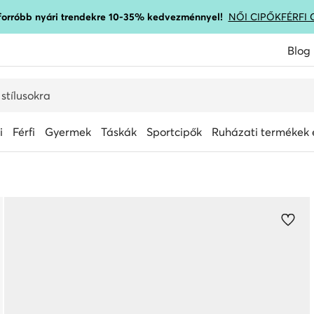
gforróbb nyári trendekre 10-35% kedvezménnyel!
NŐI CIPŐK
FÉRFI 
Blog
i
Férfi
Gyermek
Táskák
Sportcipők
Ruházati termékek é