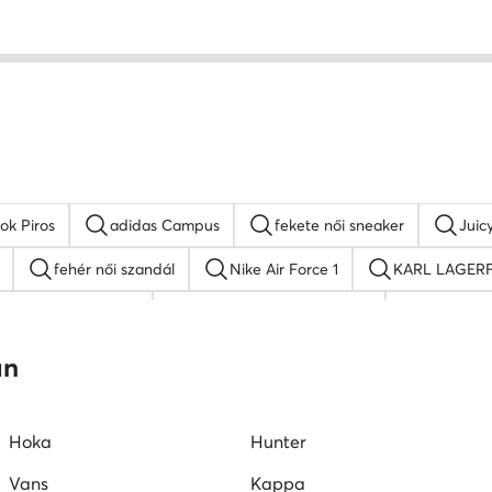
ok Piros
adidas Campus
fekete női sneaker
Juic
fehér női szandál
Nike Air Force 1
KARL LAGERFE
platform szandálok
női lapos talpú szandálok
Guess női
W női cipők
Juicy Couture női cipők
Vans női tornacipők
an
Hoka
Hunter
Vans
Kappa