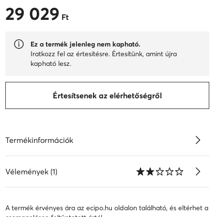
29 029
29 029 Ft
Ft
Ez a termék jelenleg nem kapható.
Iratkozz fel az értesítésre. Értesítünk, amint újra
kapható lesz.
Értesítsenek az elérhetőségről
Termékinformációk
Vélemények (1)
A termék érvényes ára az ecipo.hu oldalon található, és eltérhet a