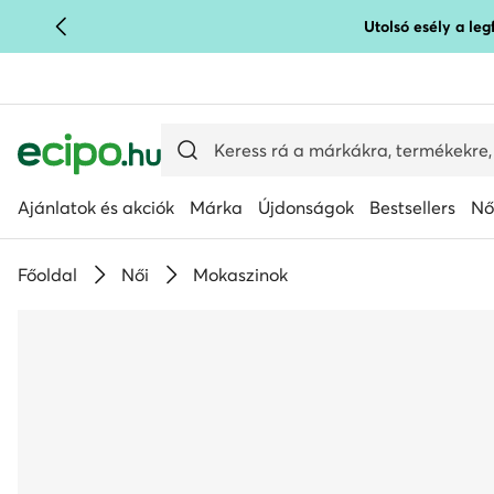
Utolsó esély a le
UGRÁS A FŐ TARTALOMRA
UGRÁS A KERESÉSHEZ
Ajánlatok és akciók
Márka
Újdonságok
Bestsellers
Nő
Főoldal
Női
Mokaszinok