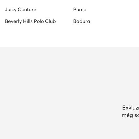
Juicy Couture
Puma
Beverly Hills Polo Club
Badura
Exkluz
még so