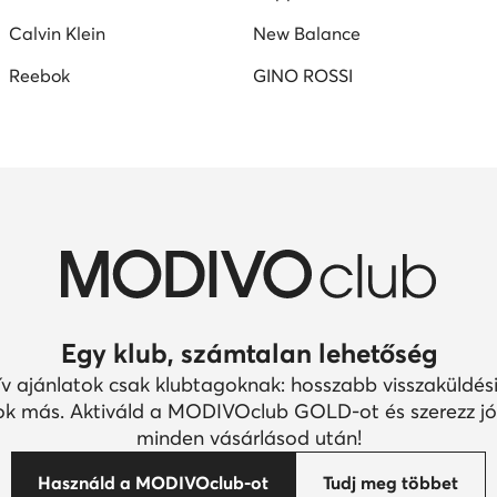
Calvin Klein
New Balance
Reebok
GINO ROSSI
Egy klub, számtalan lehetőség
ív ajánlatok csak klubtagoknak: hosszabb visszaküldési
k más. Aktiváld a MODIVOclub GOLD-ot és szerezz jó
minden vásárlásod után!
Használd a MODIVOclub-ot
Tudj meg többet