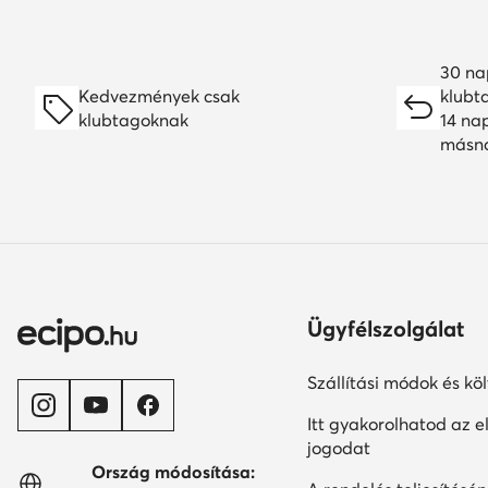
30 na
Kedvezmények csak
klubt
klubtagoknak
14 na
másn
Ügyfélszolgálat
Szállítási módok és kö
Itt gyakorolhatod az el
jogodat
Ország módosítása: