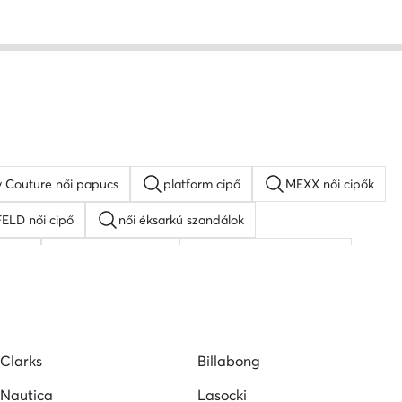
y Couture női papucs
platform cipő
MEXX női cipők
LD női cipő
női éksarkú szandálok
 cipő
Lacoste női cipő
Nine West női szandál
Clarks
Billabong
Nautica
Lasocki