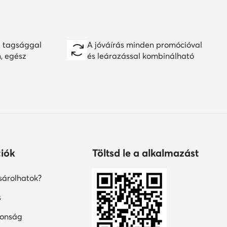
 tagsággal
A jóváírás minden promócióval
n, egész
és leárazással kombinálható
iók
Töltsd le a alkalmazást
árolhatok?
s
tonság