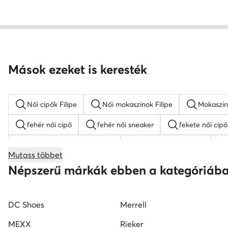
Mások ezeket is keresték
Női cipők Filipe
Női mokaszinok Filipe
Mokaszin
fehér női cipő
fehér női sneaker
fekete női cipő
női magasszárú tornacipők
Nine West női cipők
Mutass többet
Reebok női cipő
fekete mokaszin női
G-Star RA
Népszerű márkák ebben a kategóriáb
DC Shoes
Merrell
MEXX
Rieker