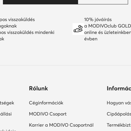
pos visszaküldés
10% jóváírás
agoknak
a MODIVOclub GOLD
pos visszaküldés mindenki
online és üzleteinkbe
ak
évben
Rólunk
Informác
ltségek
Céginformációk
Hogyan vás
állási
MODIVO Csoport
Cipőápolá
Karrier a MODIVO Csoportnál
Termékbiz